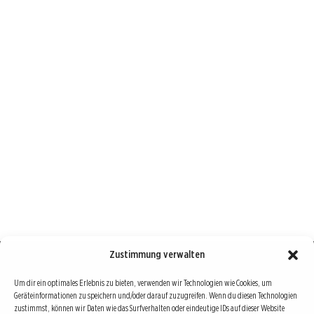
Zustimmung verwalten
Börse : lokal, international, global
Um dir ein optimales Erlebnis zu bieten, verwenden wir Technologien wie Cookies, um
Geräteinformationen zu speichern und/oder darauf zuzugreifen. Wenn du diesen Technologien
Erfolgreiche Börsengeschäfte bedingen vor allem drei Dinge: Verlässliche Informationen,
zustimmst, können wir Daten wie das Surfverhalten oder eindeutige IDs auf dieser Website