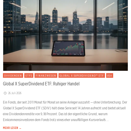
DIVIDENDEN
ETFS
FINANZWESEN
GLOBAL X SUPERDIVIDEND™ ETF
USA
Global X SuperDividend ETF: Ruhiger Handel
26. Juli 2026
Ein Fonds, der seit 2011 Monat für Monat an seine Anleger auszahlt — ohne Unterbrechung. Der
Global X SuperDividend ETF (SDIV) hält diese Serie seit 14 Jahren aufrecht und bietet aktuell
eine Dividendenrendite von 9,18 Prozent. Das ist der eigentliche Grund, warum
Einkommensinvestoren dem Fonds trotz eines eher unauffälligen Kursverlaufs …
MEHR LESEN →