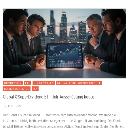
DIVIDENDEN
ETF
FINANZWESEN
GLOBAL X SUPERDIVIDEND™ ETF
HOCHZINS-SEKTOR
USA
Global X SuperDividend ETF: Juli-Ausschüttung heute
13. Juli 2026
Der Global X SuperDividend ETF steht vor einem entscheidenden Montag. Während die
Inflation hartnäckig bleibt, erhalten Anleger heute die fällige Juli-Ausschüttung. Der Fonds
bündelt 100 der weltweit dividendenstärksten Aktien. Druck im Hochzins-Sektor Das Umfeld