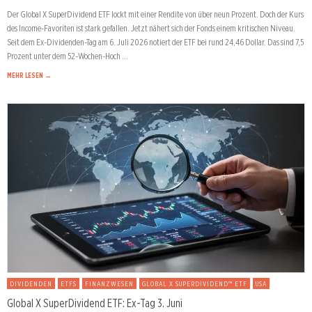
Der Global X SuperDividend ETF lockt mit einer Rendite von über neun Prozent. Doch der Kurs
des Income-Favoriten ist stark gefallen. Jetzt nähert sich der Fonds einem kritischen Niveau.
Seit dem Ex-Dividenden-Tag am 6. Juli 2026 notiert der ETF bei rund 24,46 Dollar. Das sind 7,5
Prozent unter dem 52-Wochen-Hoch …
MEHR LESEN →
DIVIDENDEN
ETFS
FINANZWESEN
GLOBAL X SUPERDIVIDEND™ ETF
USA
Global X SuperDividend ETF: Ex-Tag 3. Juni