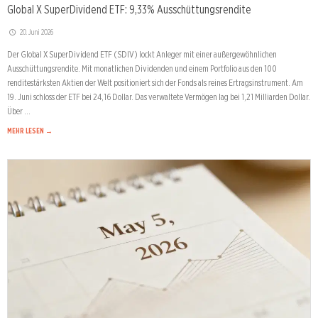
Global X SuperDividend ETF: 9,33% Ausschüttungsrendite
20. Juni 2026
Der Global X SuperDividend ETF (SDIV) lockt Anleger mit einer außergewöhnlichen
Ausschüttungsrendite. Mit monatlichen Dividenden und einem Portfolio aus den 100
renditestärksten Aktien der Welt positioniert sich der Fonds als reines Ertragsinstrument. Am
19. Juni schloss der ETF bei 24,16 Dollar. Das verwaltete Vermögen lag bei 1,21 Milliarden Dollar.
Über …
MEHR LESEN →