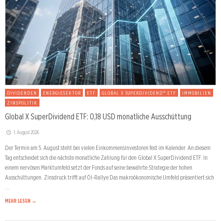
DIVIDENDEN
ENERGIESEKTOR
ETF
GLOBAL X SUPERDIVIDEND™ ETF
IMMOBILIEN
ZINSPOLITIK
Global X SuperDividend ETF: 0,18 USD monatliche Ausschüttung
1. August 2026
Der Termin am 5. August steht bei vielen Einkommensinvestoren fest im Kalender. An diesem
Tag entscheidet sich die nächste monatliche Zahlung für den Global X SuperDividend ETF. In
einem nervösen Marktumfeld setzt der Fonds auf seine bewährte Strategie der hohen
Ausschüttungen. Zinsdruck trifft auf Öl-Rallye Das makroökonomische Umfeld präsentiert sich
…
MEHR LESEN →