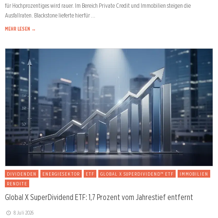
für Hochprozentiges wird rauer. Im Bereich Private Credit und Immobilien steigen die
Ausfallraten. Blackstone lieferte hierfür …
MEHR LESEN →
DIVIDENDEN
ENERGIESEKTOR
ETF
GLOBAL X SUPERDIVIDEND™ ETF
IMMOBILIEN
RENDITE
Global X SuperDividend ETF: 1,7 Prozent vom Jahrestief entfernt
8. Juli 2026