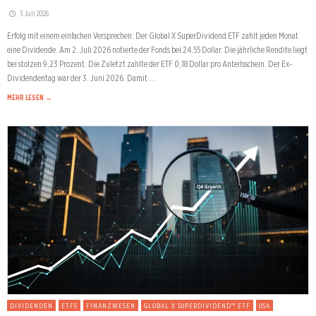
3. Juli 2026
Erfolg mit einem einfachen Versprechen: Der Global X SuperDividend ETF zahlt jeden Monat
eine Dividende. Am 2. Juli 2026 notierte der Fonds bei 24,55 Dollar. Die jährliche Rendite liegt
bei stolzen 9,23 Prozent. Die Zuletzt zahlte der ETF 0,18 Dollar pro Anteilsschein. Der Ex-
Dividendentag war der 3. Juni 2026. Damit …
MEHR LESEN →
DIVIDENDEN
ETFS
FINANZWESEN
GLOBAL X SUPERDIVIDEND™ ETF
USA