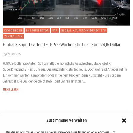
DIVIDENDEN
ENERGIESEKTOR
ETF
GLOBAL X SUPERDIVIDEND™ ETF
ZINSPOLITIK
Global X SuperDividend ETF: 52-Wochen-Tief nahe bei 24,16 Dollar
9. Juni 2026
0,18 US-Dollar pro Anteil. So hoch fällt die monatliche Ausschüttung des Global X
SuperDividend ETF im Juni aus. Die Auszahlung startet heute. Doch während Anleger auf ihr
Einkommen warten, kämpft der Fonds mit einem Problem: Sein Kurs steht kurz vor dem
Jahrestief. Die Dividende bleibt stabil. Seit Jahren setzt der …
MEHR LESEN →
Zustimmung verwalten
Börse : lokal, international, global
Um dir ein optimales Erlebnis zu bieten, verwenden wir Technologien wie Cookies, um