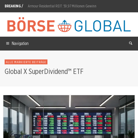
BREAKING /
Armour Residential REIT: 59,97 Millionen Gewinn
Applied Digital Aktie: 36 Milliarden Dollar Auftragsbestand gesichert
Outlook Therapeutics Aktie: Cencora-Deal für US-Marktstart
Graphite One Aktie: 1,4 Milliarden Dollar für Ohio
Navigation
QuantumScape Aktie: Lizenzmodell mit PowerCo bis 2029
ALLE MARKIERTE BEITRÄGE
Partners Group Aktie: AVK und Aroma-Zone im Fokus
Global X SuperDividend™ ETF
BYD Aktie: 179.841 Auslandsverkäufe im Juli
2G Energy Aktie: 350 Millionen Euro aus Rechenzentren im Q2
SpaceX Aktie: 35 Prozent Leerverkäufe trotz 22% Wochengewinn
Realty Income Aktie: 6-Milliarden-Joint-Venture mit Cloud Capital