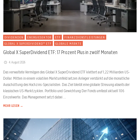
DIVIDENDEN
ENERGIESEKTOR
ETF
FINANZDIENSTLEISTUNGEN
GLOBAL X SUPERDIVIDEND™ ETF
GLOBALE MÄRKTE
Global X SuperDividend ETF: 17 Prozent Plus in zwölf Monaten
4. August 2026
Das verwaltete Vermögen des Global X SuperDividend ETF klettert auf 1,22 Milliarden US-
Dollar. Mitten in einem volatilen Marktumfeld setzen Anleger verstärkt auf die monatliche
Ausschüttung des Hochzins-Spezialisten. Das Ziel bleibt eine globale Streuung abseits der
klassischen US-Marktzyklen. Portfolio und Gewichtung Der Fonds umfasst aktuell 106
Einzelwerte. Das Management setzt dabei …
MEHR LESEN →