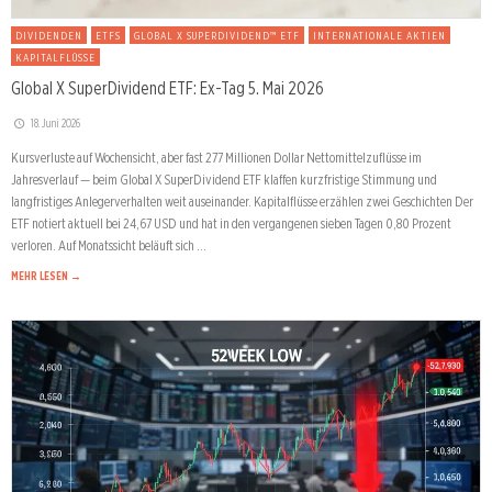
DIVIDENDEN
ETFS
GLOBAL X SUPERDIVIDEND™ ETF
INTERNATIONALE AKTIEN
KAPITALFLÜSSE
Global X SuperDividend ETF: Ex-Tag 5. Mai 2026
18. Juni 2026
Kursverluste auf Wochensicht, aber fast 277 Millionen Dollar Nettomittelzuflüsse im
Jahresverlauf — beim Global X SuperDividend ETF klaffen kurzfristige Stimmung und
langfristiges Anlegerverhalten weit auseinander. Kapitalflüsse erzählen zwei Geschichten Der
ETF notiert aktuell bei 24,67 USD und hat in den vergangenen sieben Tagen 0,80 Prozent
verloren. Auf Monatssicht beläuft sich …
MEHR LESEN →