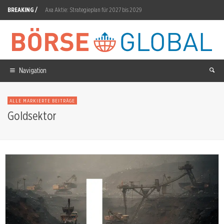
BREAKING /
Axa Aktie: Strategieplan für 2027 bis 2029
NRX Pharmaceuticals Aktie: KETAFREE-Frist 29. Juli verstrichen
Deutz: Wird die FFG-Integration zum Wachstumsmotor?
CATL Aktie: 242,7 GWh im ersten Halbjahr
Navigation
Star Copper Aktie: 180 Meter Kupfermineralisierung bei Star North
ALLE MARKIERTE BEITRÄGE
Partners Group Aktie: Żabka-Exit am 31. Juli
Goldsektor
Commerzbank Aktie: 898-Millionen-Gewinn im zweiten Quartal
BMW Aktie: 8.000 Stellen bis 2027 geplant
Scout24 Aktie: Kurs fällt, Kursziel steigt
Solana: 1 Milliarde Transaktionen in einer Woche