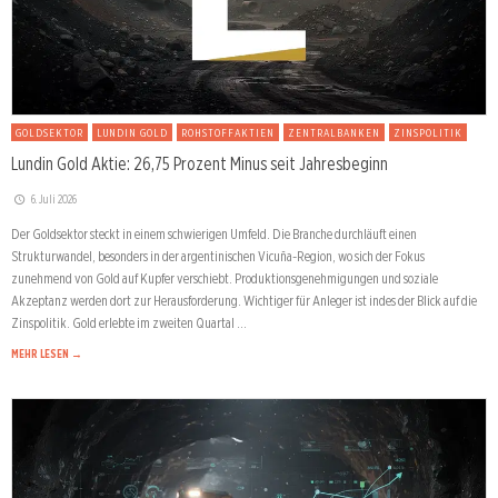
GOLDSEKTOR
LUNDIN GOLD
ROHSTOFFAKTIEN
ZENTRALBANKEN
ZINSPOLITIK
Lundin Gold Aktie: 26,75 Prozent Minus seit Jahresbeginn
6. Juli 2026
Der Goldsektor steckt in einem schwierigen Umfeld. Die Branche durchläuft einen
Strukturwandel, besonders in der argentinischen Vicuña-Region, wo sich der Fokus
zunehmend von Gold auf Kupfer verschiebt. Produktionsgenehmigungen und soziale
Akzeptanz werden dort zur Herausforderung. Wichtiger für Anleger ist indes der Blick auf die
Zinspolitik. Gold erlebte im zweiten Quartal …
MEHR LESEN →