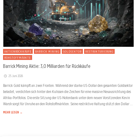
AKTIENRÜCKKÄUFE
BARRICK MINING
GOLDSEKTOR
RESTRUKTURIERUNG
ROHSTOFFMÄRKTE
Barrick Mining Aktie: 3,0 Milliarden für Rückkäufe
25. Juni 2026
Barrick Gold kämpft an zwei Fronten. Während der starke US-Dollar den gesamten Goldsektor
belastet, verdichten sich hinter den Kulissen die Zeichen für eine massive Neuausrichtung des
Afrika-Portfolios. Die erste Sitzung der US-Notenbank unter dem neuen Vorsitzenden Kevin
Warsh sorgt für Unruhe an den Rohstoffmärkten. Seine restriktive Haltung stützt den Dollar …
MEHR LESEN →