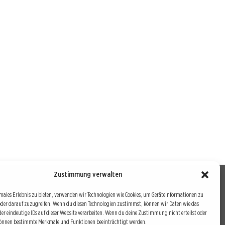
Zustimmung verwalten
males Erlebnis zu bieten, verwenden wir Technologien wie Cookies, um Geräteinformationen zu
oder darauf zuzugreifen. Wenn du diesen Technologien zustimmst, können wir Daten wie das
drei Bausteine sind auch die redaktionelle Leitlinie von
der eindeutige IDs auf dieser Website verarbeiten. Wenn du deine Zustimmung nicht erteilst oder
können bestimmte Merkmale und Funktionen beeinträchtigt werden.