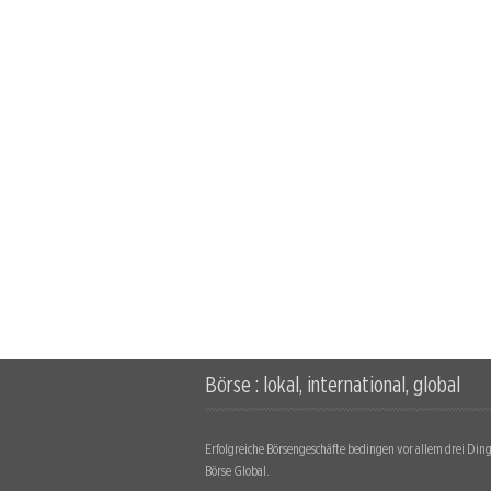
Börse : lokal, international, global
Erfolgreiche Börsengeschäfte bedingen vor allem drei Dinge
Börse Global.