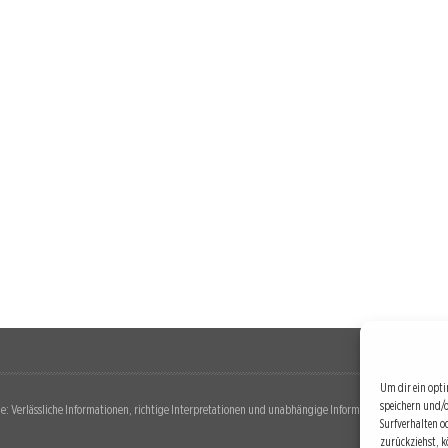
Um dir ein opti
speichern und/
: Verlässliche Informationen, richtige Interpretationen und unabhängige Informationsquellen. Diese 
Surfverhalten o
zurückziehst, 