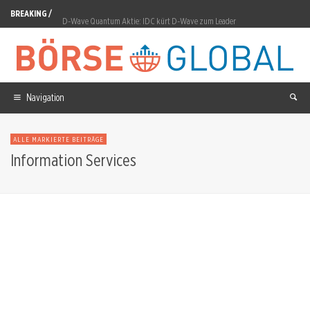
BREAKING /
D-Wave Quantum Aktie: IDC kürt D-Wave zum Leader
The Trade Desk Aktie: Q3-Prognose verfehlt 807 Millionen Dollar
Qiagen Aktie: Dividende um 40 Prozent auf 0,35 Dollar
Navigation
Commerzbank Aktie: DZ Bank hebt Kursziel auf 46 Euro
Radiant Uranium: Von TSX Venture zur CSE
ALLE MARKIERTE BEITRÄGE
Information Services
Siemens Healthineers Aktie: Prognose auf 3,5 bis 4,0 Prozent gesenkt
Samsung SDI Aktie: Pilotlinie Suwon validiert Feststoffzellen
Cash statt Code: Warum Berkshire jetzt schlägt, was SaaS verspricht
Nvidia Aktie: SpaceX setzt auf Starmind-Chips