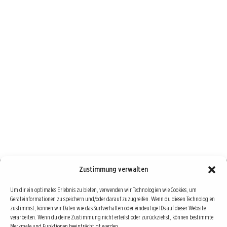
Zustimmung verwalten
Börse : lokal, international, global
Um dir ein optimales Erlebnis zu bieten, verwenden wir Technologien wie Cookies, um
Geräteinformationen zu speichern und/oder darauf zuzugreifen. Wenn du diesen Technologien
Erfolgreiche Börsengeschäfte bedingen vor allem drei Dinge: Verlässliche Informationen,
zustimmst, können wir Daten wie das Surfverhalten oder eindeutige IDs auf dieser Website
richtige Interpretationen und unabhängige Informationsquellen. Diese drei Bausteine sind
verarbeiten. Wenn du deine Zustimmung nicht erteilst oder zurückziehst, können bestimmte
Merkmale und Funktionen beeinträchtigt werden.
auch die redaktionelle Leitlinie von Börse Global.