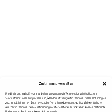
Zustimmung verwalten
Börse : lokal, international, global
Um dir ein optimales Erlebnis zu bieten, verwenden wir Technologien wie Cookies, um
Geräteinformationen zu speichern und/oder darauf zuzugreifen. Wenn du diesen Technologien
Erfolgreiche Börsengeschäfte bedingen vor allem drei Dinge: Verlässliche Informationen,
zustimmst, können wir Daten wie das Surfverhalten oder eindeutige IDs auf dieser Website
richtige Interpretationen und unabhängige Informationsquellen. Diese drei Bausteine sind
verarbeiten. Wenn du deine Zustimmung nicht erteilst oder zurückziehst, können bestimmte
Merkmale und Funktionen beeinträchtigt werden.
auch die redaktionelle Leitlinie von Börse Global.