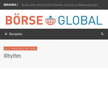
BREAKING /
Nvidia Aktie: Wird die 250-Milliarden-Garantie zur Belastungsprobe?
Commerzbank Aktie: UniCredit-Gespräche Anfang August
Circus Aktie: 66,31 Prozent Monatsverlust
TKMS Aktie: Kurs vor Entscheidung
Navigation
Eli Lilly Aktie: Q2-Umsatz 22,97 Milliarden schlägt Konsens
ALLE MARKIERTE BEITRÄGE
Voestalpine Aktie: Cashflow-Ziel auf 250 Millionen angehoben
IRhythm
SK Hynix Aktie: Zwischen Chip-Boom und Exportfalle
Almonty Aktie: Umsatz springt 221 Prozent
Rolls-Royce Aktie: Ex-Dividende 6,0 Pence am 6. August
Siemens Energy Aktie: Gamesa kehrt seit 2022 in Gewinnzone zurück