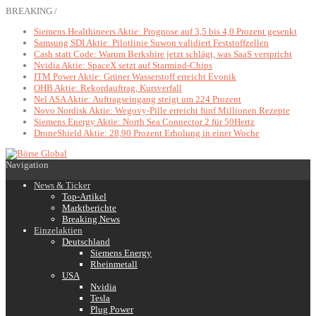
BREAKING /
Siemens Healthineers Aktie: Prognose auf 3,5 bis 4,0 Prozent gesenkt
Samsung SDI Aktie: Pilotlinie Suwon validiert Feststoffzellen
Cash statt Code: Warum Berkshire jetzt schlägt, was SaaS verspricht
Nvidia Aktie: SpaceX setzt auf Starmind-Chips
ITM Power Aktie: Grüner Wasserstoff erreicht Evonik
OHB Aktie: Rekordauftrag, Kursverfall
Nel ASA Aktie: Auftragseingang steigt um 224 Prozent
Novo Nordisk Aktie: Wegovy-Pille erreicht fünf Millionen Rezepte
Siemens Energy Aktie: North Sea Connector 2 für 50Hertz
DroneShield Aktie: 28,90 Prozent Erholung in einer Woche
Navigation
News & Ticker
Top-Artikel
Marktberichte
Breaking News
Einzelaktien
Deutschland
Siemens Energy
Rheinmetall
USA
Nvidia
Tesla
Plug Power