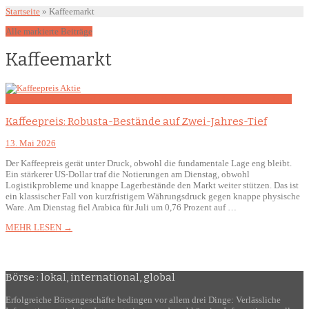
Startseite
»
Kaffeemarkt
Alle markierte Beiträge
Kaffeemarkt
Kaffeemarkt
Kaffeepreis
Lieferkette
Rohstoffe
Schwellenländer
Währungsdruck
Kaffeepreis: Robusta-Bestände auf Zwei-Jahres-Tief
13. Mai 2026
Der Kaffeepreis gerät unter Druck, obwohl die fundamentale Lage eng bleibt.
Ein stärkerer US-Dollar traf die Notierungen am Dienstag, obwohl
Logistikprobleme und knappe Lagerbestände den Markt weiter stützen. Das ist
ein klassischer Fall von kurzfristigem Währungsdruck gegen knappe physische
Ware. Am Dienstag fiel Arabica für Juli um 0,76 Prozent auf …
MEHR LESEN →
Börse : lokal, international, global
Erfolgreiche Börsengeschäfte bedingen vor allem drei Dinge: Verlässliche