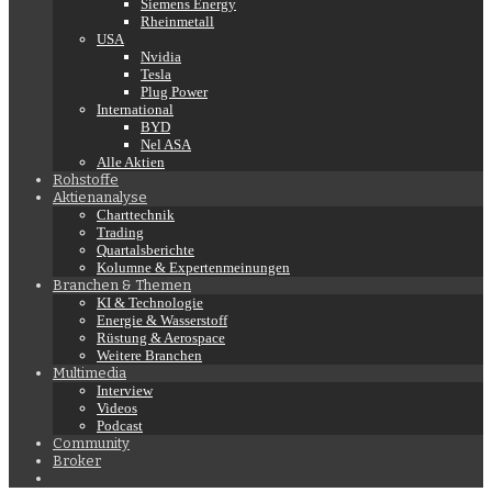
Siemens Energy
Rheinmetall
USA
Nvidia
Tesla
Plug Power
International
BYD
Nel ASA
Alle Aktien
Rohstoffe
Aktienanalyse
Charttechnik
Trading
Quartalsberichte
Kolumne & Expertenmeinungen
Branchen & Themen
KI & Technologie
Energie & Wasserstoff
Rüstung & Aerospace
Weitere Branchen
Multimedia
Interview
Videos
Podcast
Community
Broker