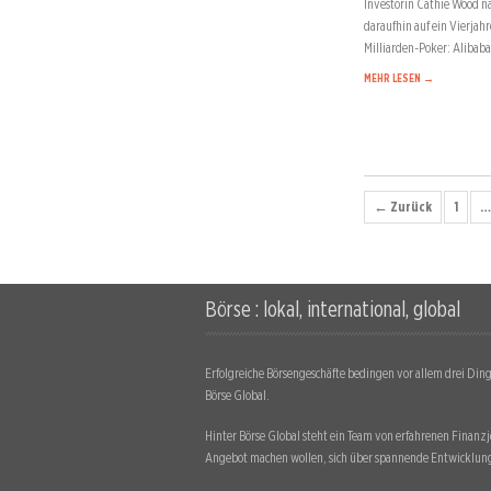
Investorin Cathie Wood na
daraufhin auf ein Vierjahr
Milliarden-Poker: Alibab
MEHR LESEN →
← Zurück
1
…
Börse : lokal, international, global
Erfolgreiche Börsengeschäfte bedingen vor allem drei Dinge
Börse Global.
Hinter Börse Global steht ein Team von erfahrenen Finanzjo
Angebot machen wollen, sich über spannende Entwicklung