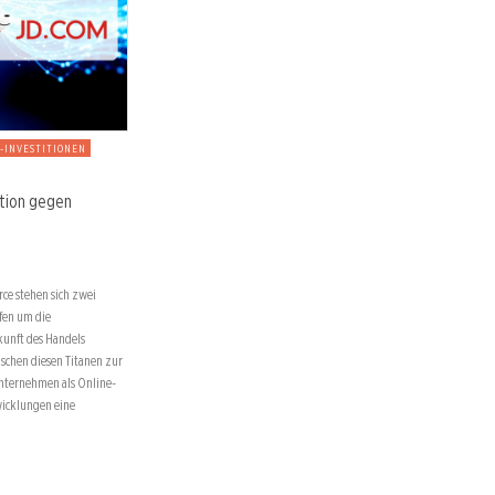
I-INVESTITIONEN
ution gegen
ce stehen sich zwei
fen um die
kunft des Handels
ischen diesen Titanen zur
nternehmen als Online-
wicklungen eine