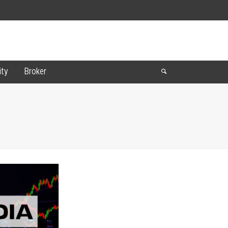
ty
Broker