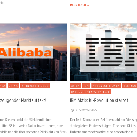
ein …
MEHR LESEN →
ABA
CHINA
KI-INVESTITIONEN
ASIEN
IBM
KI-INVESTITIONEN
TECHNOL
UNTERNEHMENSSTRATEGIE
rzeugender Marktauftakt!
IBM Aktie: KI-Revolution startet
30. September 2025
ce-Riese schockt die Märkte mit einer
Der Tech-Dinosaurier IBM überrascht am Dienstag
: Über 53 Milliarden Dollar Investitionen, eine
strategischen Paukenschlägen: Eine neue KI-Lös
Nvidia und die überraschende Rückkehr von Star-
Unternehmensnetzwerke, eine Kooperation mit