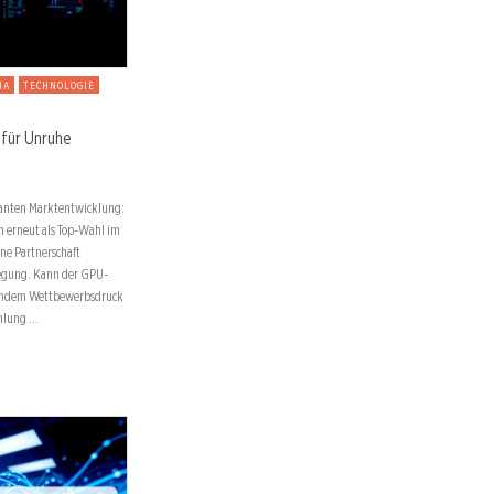
IA
TECHNOLOGIE
 für Unruhe
ssanten Marktentwicklung:
 erneut als Top-Wahl im
ine Partnerschaft
egung. Kann der GPU-
igendem Wettbewerbsdruck
ehlung …