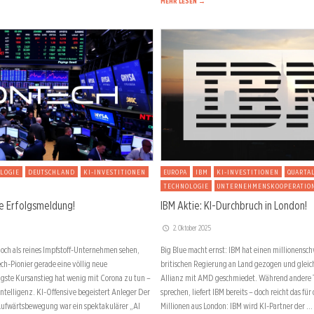
MEHR LESEN →
LOGIE
DEUTSCHLAND
KI-INVESTITIONEN
EUROPA
IBM
KI-INVESTITIONEN
QUARTA
TECHNOLOGIE
UNTERNEHMENSKOOPERATIO
ne Erfolgsmeldung!
IBM Aktie: KI-Durchbruch in London!
2. Oktober 2025
och als reines Impfstoff-Unternehmen sehen,
Big Blue macht ernst: IBM hat einen millionensc
ech-Pionier gerade eine völlig neue
britischen Regierung an Land gezogen und gleich
ngste Kursanstieg hat wenig mit Corona zu tun –
Allianz mit AMD geschmiedet. Während andere T
Intelligenz. KI-Offensive begeistert Anleger Der
sprechen, liefert IBM bereits – doch reicht das f
e Aufwärtsbewegung war ein spektakulärer „AI
Millionen aus London: IBM wird KI-Partner der …