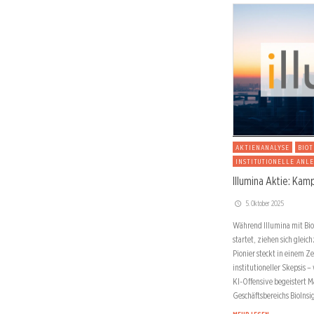
AKTIENANALYSE
BIO
INSTITUTIONELLE ANL
Illumina Aktie: Kam
5. Oktober 2025
Während Illumina mit Bio
startet, ziehen sich glei
Pionier steckt in einem Z
institutioneller Skepsis –
KI-Offensive begeistert 
Geschäftsbereichs BioInsi