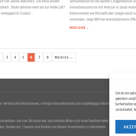
ch vier Jahren Abstinenz. Die Aktie schießt
Semiconductor für die nächste Chipgeneration u
eshoch. Steckt dahinter mehr als nur heiße Luft?
Innovationszentrum mit Amazon in Saudi-Arab
a verdoppelt KI-Einsatz …
Konkurrenten wie Microsoft oder Google meist n
verkünden, zeigt IBM hier eine koordinierte Off
MEHR LESEN →
3
4
5
6
7
8
Nächste →
Um dir ein opti
speichern und/
: Verlässliche Informationen, richtige Interpretationen und unabhängige Informationsquellen. Diese 
Surfverhalten o
zurückziehst, 
urnalisten, die zum Teil schon seit Jahrzehnten Börse in all ihren Facetten leben und mit diesem Int
AKZE
en, Tendenzen, Chancen und Risiken von Börsen-Investments zu informieren.