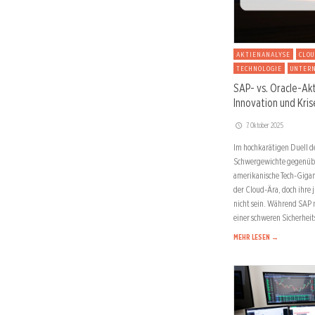
AKTIENANALYSE
CLOU
TECHNOLOGIE
UNTER
SAP- vs. Oracle-Ak
Innovation und Kris
7. Oktober 2025
Im hochkarätigen Duell de
Schwergewichte gegenübe
amerikanische Tech-Gigan
der Cloud-Ära, doch ihre 
nicht sein. Während SAP m
einer schweren Sicherheit
MEHR LESEN →