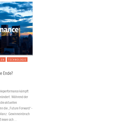
LEN
TECHNOLOGIE
e Ende?
 Teleperformance kämpft
verändert. Während der
 die aktuellen
nn die „Future Forward“-
 Bilanz: Gewinneinbruch
 lesen sich …