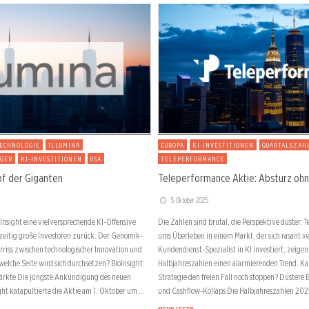
TECHNOLOGIE
ILLUMINA
EUROPA
KI-INVESTITIONEN
QUARTALSZAH
EGER
KI-INVESTITIONEN
USA
TELEPERFORMANCE
pf der Giganten
Teleperformance Aktie: Absturz ohn
5. Oktober 2025
Insight eine vielversprechende KI-Offensive
Die Zahlen sind brutal, die Perspektive düster:
chzeitig große Investoren zurück. Der Genomik-
ums Überleben in einem Markt, der sich rasant 
erriss zwischen technologischer Innovation und
Kundendienst-Spezialist in KI investiert, zeigen
 welche Seite wird sich durchsetzen? BioInsight:
Halbjahreszahlen einen alarmierenden Trend. Ka
Märkte Die jüngste Ankündigung des neuen
Strategie den freien Fall noch stoppen? Düstere
ght katapultierte die Aktie am 1. Oktober um …
und Cashflow-Kollaps Die Halbjahreszahlen 2025