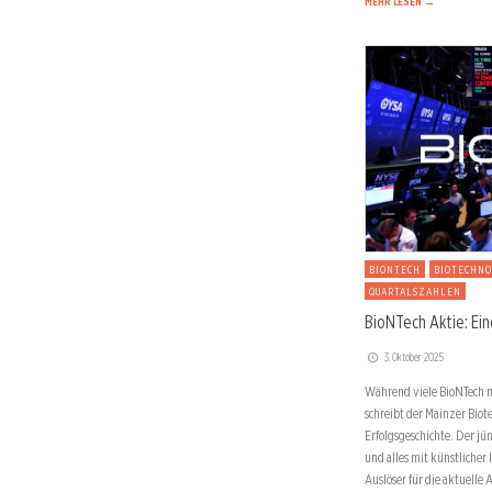
MEHR LESEN →
BIONTECH
BIOTECHNO
QUARTALSZAHLEN
BioNTech Aktie: Ei
3. Oktober 2025
Während viele BioNTech n
schreibt der Mainzer Biot
Erfolgsgeschichte. Der jü
und alles mit künstlicher 
Auslöser für die aktuell