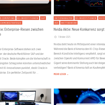
D COMPUTING
KI-INVESTITIONEN
SAP
AKTIENANALYSE
KI-INVESTITIONEN
NVID
NEHMENSSTRATEGIE
USA
WETTBEWERB
tie: Enterprise-Riesen zwischen
Nvidia Aktie: Neue Konkurrenz sorgt
e
7. Oktober 2025
Nvidia steht heute im Mittelpunkt einer intere
Während die Bank of America den KI-Chip-Riesen
r Enterprise-Software stehen sich zwei
Bereich Künstliche Intelligenz empfiehlt, sorgt e
r: der deutsche Marktführer SAP und der
zwischen OpenAI und Konkurrent AMD für Bew
t Oracle. Beide kämpfen um die Vorherrschaft in
Gigant seine dominante Stellung auch bei ste
jüngsten Schlagzeilen könnten unterschiedlicher
verteidigen? Bank of America hält an Kaufempf
it KI-Innovationen punktet, steckt Oracle in
skrise. Ein perfekter Zeitpunkt für …
MEHR LESEN →