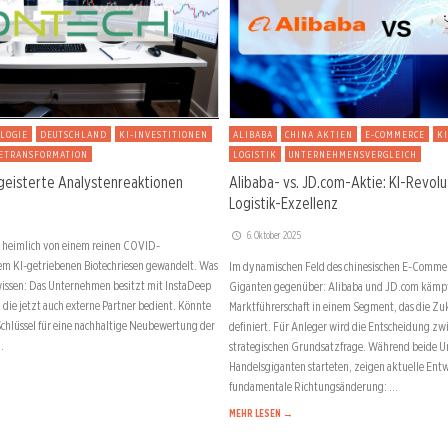
LOGIE
DEUTSCHLAND
KI-INVESTITIONEN
ALIBABA
CHINA AKTIEN
E-COMMERCE
K
ETRANSFORMATION
LOGISTIK
UNTERNEHMENSVERGLEICH
geisterte Analystenreaktionen
Alibaba- vs. JD.com-Aktie: KI-Revol
Logistik-Exzellenz
6. Oktober 2025
nd heimlich von einem reinen COVID-
nem KI-getriebenen Biotechriesen gewandelt. Was
Im dynamischen Feld des chinesischen E-Commer
 wissen: Das Unternehmen besitzt mit InstaDeep
Giganten gegenüber: Alibaba und JD.com kämp
, die jetzt auch externe Partner bedient. Könnte
Marktführerschaft in einem Segment, das die Zu
Schlüssel für eine nachhaltige Neubewertung der
definiert. Für Anleger wird die Entscheidung zw
…
strategischen Grundsatzfrage. Während beide U
Handelsgiganten starteten, zeigen aktuelle Ent
fundamentale Richtungsänderung: …
MEHR LESEN →