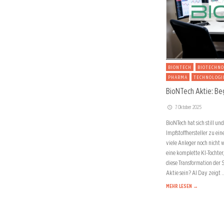
BIONTECH
BIOTECHNO
PHARMA
TECHNOLOGI
BioNTech Aktie: Be
7. Oktober 2025
BioNTech hat sich still u
Impfstoffhersteller zu ei
viele Anleger noch nicht
eine komplette KI-Tochter
diese Transformation der 
Aktie sein? AI Day zeigt 
MEHR LESEN →