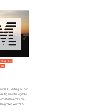
LSZAHLEN
NEN
hweren KI-Vertrag mit der
zeitig eine strategische
ech-Riesen noch über KI
ür den großen Wurf? £27