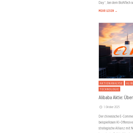
Day“, bei dem BioNTech s
MEHR LESEN →
AKTIENANALYSE
ALIB
TECHNOLOGIE
Alibaba Aktie: Übe
1. Oktober 2025
Der chinesische E-Commer
beispiellosen KI-Offensive
strategische Allianz mit 