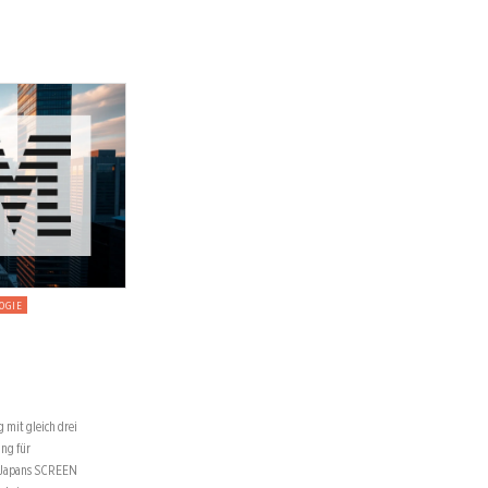
OGIE
 mit gleich drei
ung für
 Japans SCREEN