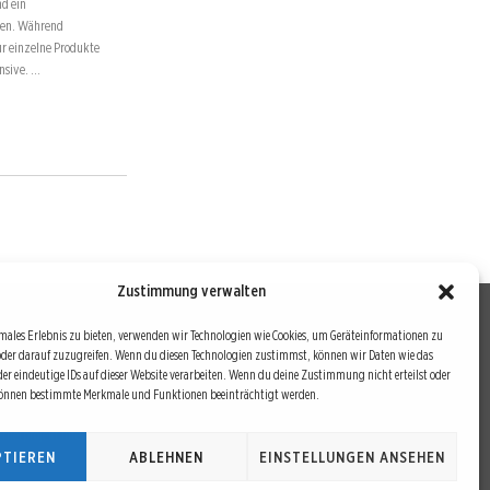
nd ein
ien. Während
ur einzelne Produkte
ensive. …
Zustimmung verwalten
males Erlebnis zu bieten, verwenden wir Technologien wie Cookies, um Geräteinformationen zu
oder darauf zuzugreifen. Wenn du diesen Technologien zustimmst, können wir Daten wie das
drei Bausteine sind auch die redaktionelle Leitlinie von
der eindeutige IDs auf dieser Website verarbeiten. Wenn du deine Zustimmung nicht erteilst oder
können bestimmte Merkmale und Funktionen beeinträchtigt werden.
ernetprojekt interessierten Lesern und Investoren ein
PTIEREN
ABLEHNEN
EINSTELLUNGEN ANSEHEN