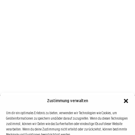
Zustimmung verwalten
Börse : lokal, international, global
Um dir ein optimales Erlebnis zu bieten, verwenden wir Technologien wie Cookies, um
Geräteinformationen zu speichern und/oder darauf zuzugreifen. Wenn du diesen Technologien
Erfolgreiche Börsengeschäfte bedingen vor allem drei Dinge: Verlässliche Informationen,
zustimmst, können wir Daten wie das Surfverhalten oder eindeutige IDs auf dieser Website
richtige Interpretationen und unabhängige Informationsquellen. Diese drei Bausteine sind
verarbeiten. Wenn du deine Zustimmung nicht erteilst oder zurückziehst, können bestimmte
Merkmale und Funktionen beeinträchtigt werden.
auch die redaktionelle Leitlinie von Börse Global.