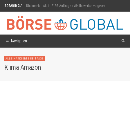
BREAKING /
Rheinmetall Aktie: F126-Auftrag an Wettbewerber vergeben
Nemetschek Aktie: 59,09 Prozent unter Jahreshoch
Apple Aktie: 8-Prozent-Einbruch trotz Rekordquartal
DroneShield Aktie: JPMorgan stockt auf 6,68 Prozent
Navigation
ABB Aktie: Auftragseingang springt auf 12,04 Milliarden Dollar
ALLE MARKIERTE BEITRÄGE
Polytec Aktie: PPWR-Katalysator am 12. August
Klima Amazon
Siemens Energy Aktie: Aufsichtsrat berät am 25. August
Allianz Aktie: 4,6 Milliarden im Q2 erwartet
Microsoft Aktie: 329 Milliarden Dollar Leasing-Last
SpaceX Aktie: 60-Milliarden-Dollar-Kauf von Cursor