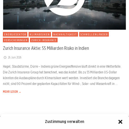
ENERGIESEKTOR
KLIMARISIKEN
NACHHALTIGKEIT
SCHWELLENLÄNDER
VERSICHERUNGEN
ZURICH INSURANCE
Zurich Insurance Aktie: 55 Milliarden Risiko in Indien
26. Juni 2026
Hagel, Staubstürme, Dürre – Indiens grüne Energieoffensive läuft direkt in eine Wetterfalle.
Die Zurich Insurance Group hat berechnet, was das kostet: Bis zu 55 Milliarden US-Dollar
könnten die Ausbaupläne durch Klimarisiken wert werden. Investiert die Branche dagegen
nicht, sind 90 Prozent der geplanten Kapazitäten für Wind-, Solar- und Wasserkraft in …
MEHR LESEN →
Zustimmung verwalten
Börse : lokal, international, global