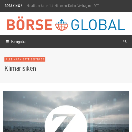
BREAKING /
Metallium Aktie: 1,4-Millionen-Dollar-Vertrag mit ECT
Lufthansa Aktie: Boeing 747-8 landet in Brazzaville
Microsoft-Aktie: Rechtfertigt Wachstum die hohe Bewertung?
KNDS Aktie: 69 Boxer-Radpanzer für Deutschland und Niederlande
Navigation
Rheinmetall Aktie: 12,4-Milliarden-Boxer-Deal soll F126-Loch füllen
ALLE MARKIERTE BEITRÄGE
DCC Aktie: KKR und ECP bewerten Energy-Sparte mit 5,75 Mrd. Pfund
Klimarisiken
SANDISK Aktie: 4,55 Prozent Minus trotz Rekordquartal
Fresenius Aktie: Kern-EPS-Ziel auf 10–15 Prozent angehoben
Basler Aktie: Prognose auf 290 Millionen Euro angehoben
TKMS Aktie: Kanada-Auftrag für zwölf U-Boote