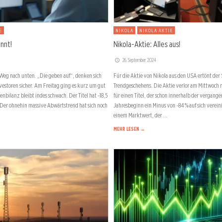
E
NIKOLA
NIKOLA AKTIE
ennt!
Nikola-Aktie: Alles aus!
26. September 2024
 Weg nach unten. „Die geben auf“, denken sich
Für die Aktie von Nikola aus den USA ertönt der S
nvestoren sicher. Am Freitag ging es kurz um gut
Trendgeschehens. Die Aktie verlor am Mittwoch m
nbilanz bleibt indes schwach. Der Titel hat -18,5
für einen Titel, der schon innerhalb der vergang
Der ohnehin massive Abwärtstrend hat sich noch
Jahresbeginn ein Minus von -84 % auf sich vereini
einem Marktwert, der …
MEHR LESEN →