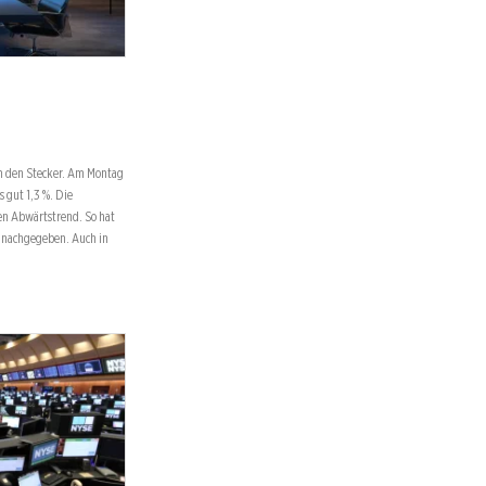
am den Stecker. Am Montag
 gut 1,3 %. Die
en Abwärtstrend. So hat
% nachgegeben. Auch in