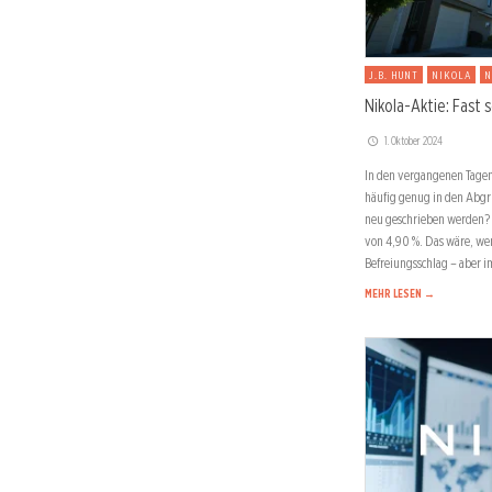
J.B. HUNT
NIKOLA
N
Nikola-Aktie: Fast 
1. Oktober 2024
In den vergangenen Tagen
häufig genug in den Abgr
neu geschrieben werden? 
von 4,90 %. Das wäre, we
Befreiungsschlag – aber 
MEHR LESEN →