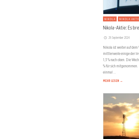
NIKOLA
NIKOLA AKTI
Nikola-Aktie: Es br
29. September 2024
Nikola ist weiter auf dem
mittlerweile einige der I
1,3 % nach oben. Die Woche
% für sich mitgenommen. 
einmal …
MEHR LESEN →