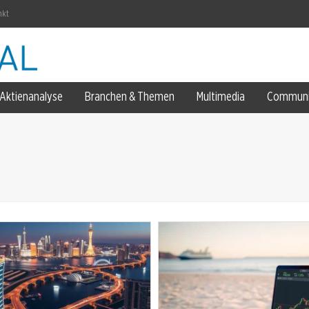
nkt
Aktienanalyse
Branchen & Themen
Multimedia
Communi
h