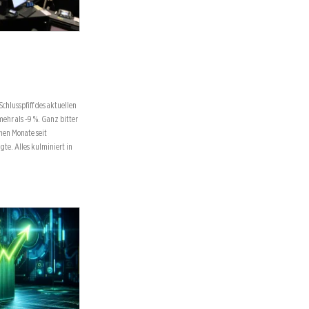
chlusspfiff des aktuellen
ehr als -9 %. Ganz bitter
enen Monate seit
gte. Alles kulminiert in