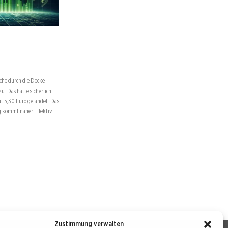
che durch die Decke
. Das hätte sicherlich
t 5,30 Euro gelandet. Das
g kommt näher Effektiv
Zustimmung verwalten