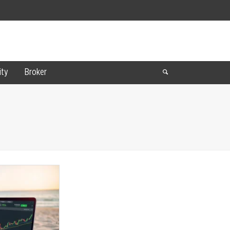
ty
Broker