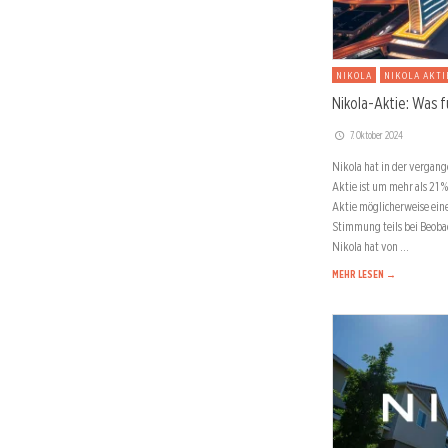
NIKOLA
NIKOLA AKTI
Nikola-Aktie: Was f
7. Oktober 2024
Nikola hat in der vergang
Aktie ist um mehr als 21 %
Aktie möglicherweise einen
Stimmung teils bei Beobac
Nikola hat von …
MEHR LESEN →