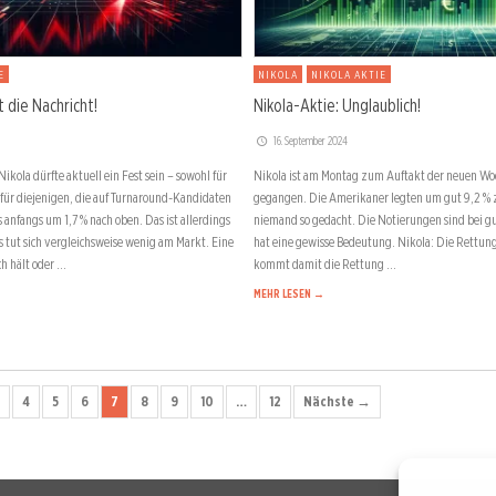
E
NIKOLA
NIKOLA AKTIE
t die Nachricht!
Nikola-Aktie: Unglaublich!
16. September 2024
kola dürfte aktuell ein Fest sein – sowohl für
Nikola ist am Montag zum Auftakt der neuen Wo
 für diejenigen, die auf Turnaround-Kandidaten
gegangen. Die Amerikaner legten um gut 9,2 % zu
 anfangs um 1,7 % nach oben. Das ist allerdings
niemand so gedacht. Die Notierungen sind bei gu
s tut sich vergleichsweise wenig am Markt. Eine
hat eine gewisse Bedeutung. Nikola: Die Rettun
h hält oder …
kommt damit die Rettung …
MEHR LESEN →
4
5
6
7
8
9
10
…
12
Nächste →