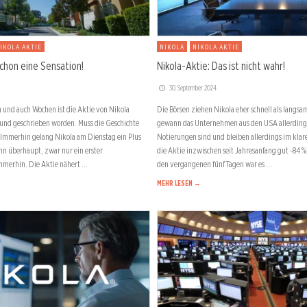
IKOLA AKTIE
NIKOLA
NIKOLA AKTIE
schon eine Sensation!
Nikola-Aktie: Das ist nicht wahr!
30. September 2024
 und auch Wochen ist die Aktie von Nikola
Die Börsen ziehen Nikola eher schnell als langs
und geschrieben worden. Muss die Geschichte
gewann das Unternehmen aus den USA allerdings
Immerhin gelang Nikola am Dienstag ein Plus
Notierungen sind und bleiben allerdings im klar
nn überhaupt, zwar nur ein erster
die Aktie inzwischen seit Jahresanfang gut -84 
immerhin. Die Aktie nähert …
den vergangenen fünf Tagen war es …
MEHR LESEN →