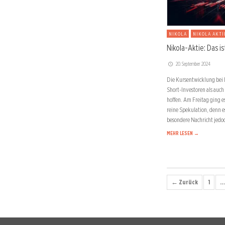
NIKOLA
NIKOLA AKTI
Nikola-Aktie: Das is
20. September 2024
Die Kursentwicklung bei Ni
Short-Investoren als auch
hoffen. Am Freitag ging es
reine Spekulation, denn e
besondere Nachricht jedoc
MEHR LESEN →
← Zurück
1
…