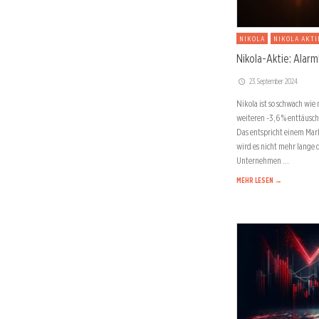
NIKOLA
NIKOLA AKTI
Nikola-Aktie: Alarm
23. September 2024
Nikola ist so schwach wi
weiteren -3,6 % enttäusch
Das entspricht einem Mark
wird es nicht mehr lange 
Unternehmen …
MEHR LESEN →