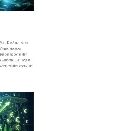
r Wert. Die Amerikaner
5 % nachgegeben.
erungen haben in den
verloren. Die Frage sei
affen, zu überleben? Die