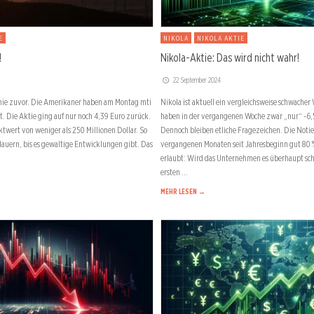
E
NIKOLA
NIKOLA AKTIE
!
Nikola-Aktie: Das wird nicht wahr!
22. September 2024
e nie zuvor. Die Amerikaner haben am Montag mti
Nikola ist aktuell ein vergleichsweise schwache
t. Die Aktie ging auf nur noch 4,39 Euro zurück.
haben in der vergangenen Woche zwar „nur“ -6,
twert von weniger als 250 Millionen Dollar. So
Dennoch bleiben etliche Fragezeichen. Die Noti
dauern, bis es gewaltige Entwicklungen gibt. Das
vergangenen Monaten seit Jahresbeginn gut 80 % 
erlaubt: Wird das Unternehmen es überhaupt sch
ersten …
MEHR LESEN →