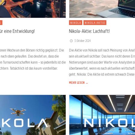
E
NIKOLA
NIKOLA AKTIE
ür eine Entwicklung!
Nikola-Aktie: Lachhaft!
3. Oktober 2024
enen Woche an den Börsen richtig geglänzt: Die
Die Aktie von Nikola soll nach Meinung von Ana
 nach oben gelaufen. Das deutet an, dass die
sein als aktuell sichtbar. Das kann nicht deren Er
 Turnaround schaffen kann – so jedenfalls ist die
Notierungen sind aus der Warte von Analysten si
htern. Tatsächlich ist das kaum vorstellbar.
überbewertet, wenn es nach aktuellen wirtschaf
geht. Nikola: Die Aktie ist extrem schwach Diese
MEHR LESEN →