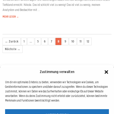
Tiefstand erreicht. Nikola. Das ist schlicht viel zu wenig! Das ist viel zu wenig, meinen
Analysten und Beobachter mit …
MEHR LESEN →
← Zurück
1
…
5
6
7
8
9
10
11
12
Nächste →
Zustimmung verwalten
Börse : lokal, international, global
Um dir ein optimales Erlebnis zu bieten, verwenden wir Technologien wie Cookies, um
Geräteinformationen zu speichern und/oder darauf zuzugreifen. Wenn du diesen Technologien
Erfolgreiche Börsengeschäfte bedingen vor allem drei Dinge: Verlässliche Informationen,
zustimmst, können wir Daten wie das Surfverhalten oder eindeutige IDs auf dieser Website
richtige Interpretationen und unabhängige Informationsquellen. Diese drei Bausteine sind
verarbeiten. Wenn du deine Zustimmung nicht erteilst oder zurückziehst, können bestimmte
Merkmale und Funktionen beeinträchtigt werden.
auch die redaktionelle Leitlinie von Börse Global.
Hinter Börse Global steht ein Team von erfahrenen Finanzjournalisten, die zum Teil schon