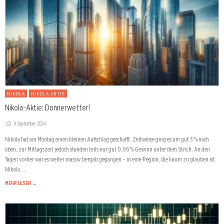
NIKOLA
NIKOLA AKTIE
Nikola-Aktie: Donnerwetter!
9. September 2024
Nikola hat am Montag einen kleinen Aufschlag geschafft. Zeitweise ging es um gut 3 % nach
oben, zur Mittagszeit jedoch standen teils nur gut 0,06 % Gewinn unter dem Strich. An den
Tagen vorher war es weiter massiv bergab gegangen – in eine Region, die kaum zu glauben ist.
Nikola: …
MEHR LESEN →