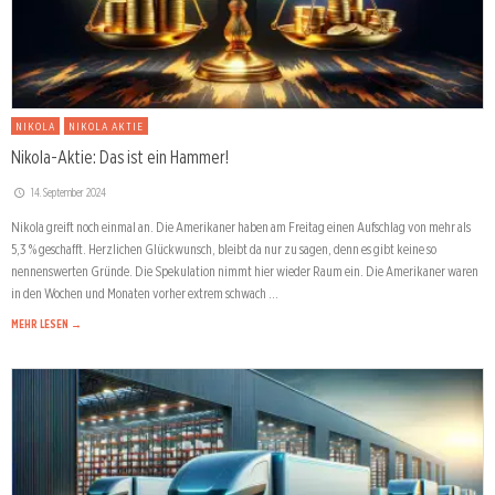
NIKOLA
NIKOLA AKTIE
Nikola-Aktie: Das ist ein Hammer!
14. September 2024
Nikola greift noch einmal an. Die Amerikaner haben am Freitag einen Aufschlag von mehr als
5,3 % geschafft. Herzlichen Glückwunsch, bleibt da nur zu sagen, denn es gibt keine so
nennenswerten Gründe. Die Spekulation nimmt hier wieder Raum ein. Die Amerikaner waren
in den Wochen und Monaten vorher extrem schwach …
MEHR LESEN →