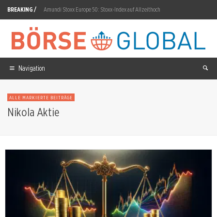
BREAKING /
Amundi Stoxx Europe 50: Stoxx-Index auf Allzeithoch
D-Wave Quantum Aktie: Nature-Paper zu Zwei-Qubit-Gatter
Revolution Medicines Aktie: EMA startet Daraxonrasib-Prüfung
McDonald’s Aktie: Skye Anderson neue US-Präsidentin
Navigation
Anthropic Aktie: SpaceX zahlt 1,25 Milliarden Dollar monatlich
ALLE MARKIERTE BEITRÄGE
Vincorion Aktie: 54 Millionen für Panzer-Stabilisierung
Nikola Aktie
Ams Osram Aktie: 570 Millionen Euro von Infineon
Novo Nordisk Aktie: ZEUS-Studie verfehlt primären Endpunkt
Deutsche Telekom Aktie: 19,6-Milliarden-Deal belastet
Cameco Aktie: 17,5 Milliarden für zehn AP1000-Reaktoren