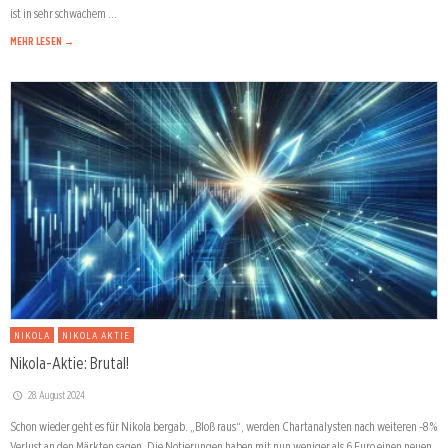
ist in sehr schwachem …
MEHR LESEN →
NIKOLA
NIKOLA AKTIE
Nikola-Aktie: Brutal!
28. August 2024
Schon wieder geht es für Nikola bergab. „Bloß raus“, werden Chartanalysten nach weiteren -8 %
Verlust an den Märkten sagen. Die Notierungen haben mit nun weniger als 6 Euro einen neuen