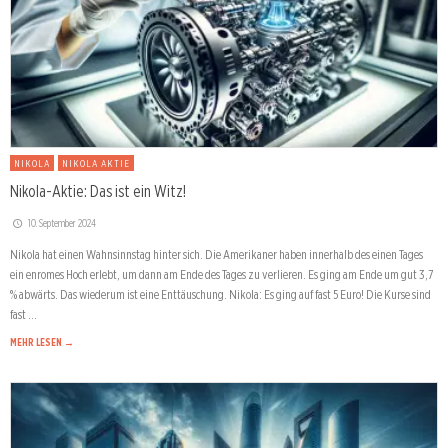
NIKOLA
NIKOLA AKTIE
Nikola-Aktie: Das ist ein Witz!
10. September 2024
Nikola hat einen Wahnsinnstag hinter sich. Die Amerikaner haben innerhalb des einen Tages
ein enromes Hoch erlebt, um dann am Ende des Tages zu verlieren. Es ging am Ende um gut 3,7
% abwärts. Das wiederum ist eine Enttäuschung. Nikola: Es ging auf fast 5 Euro! Die Kurse sind
fast …
MEHR LESEN →