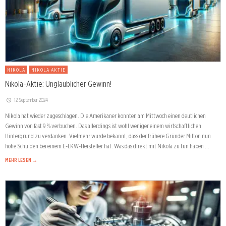
NIKOLA
NIKOLA AKTIE
Nikola-Aktie: Unglaublicher Gewinn!
12. September 2024
Nikola hat wieder zugeschlagen. Die Amerikaner konnten am Mittwoch einen deutlichen
Gewinn von fast 9 % verbuchen. Das allerdings ist wohl weniger einem wirtschaftlichen
Hintergrund zu verdanken. Vielmehr wurde bekannt, dass der frühere Gründer Milton nun
hohe Schulden bei einem E-LKW-Hersteller hat. Was das direkt mit Nikola zu tun haben …
MEHR LESEN →