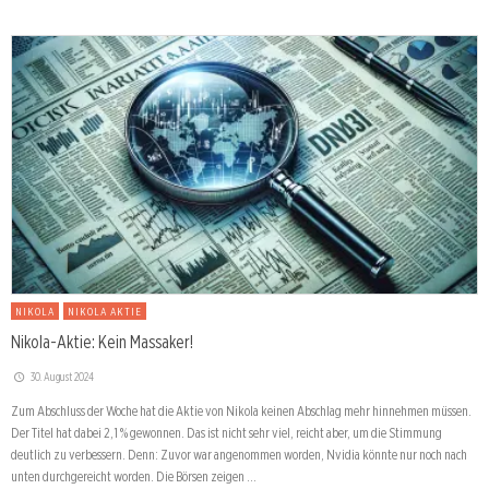
NIKOLA
NIKOLA AKTIE
Nikola-Aktie: Kein Massaker!
30. August 2024
Zum Abschluss der Woche hat die Aktie von Nikola keinen Abschlag mehr hinnehmen müssen.
Der Titel hat dabei 2,1 % gewonnen. Das ist nicht sehr viel, reicht aber, um die Stimmung
deutlich zu verbessern. Denn: Zuvor war angenommen worden, Nvidia könnte nur noch nach
unten durchgereicht worden. Die Börsen zeigen …