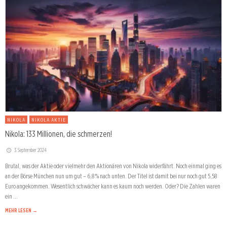
NIKOLA
NIKOLA AKTIE
Nikola: 133 Millionen, die schmerzen!
3. September 2024
Brutal, was der Aktie oder vielmehr den Aktionären von Nikola widerfährt. Noch einmal ging es
an der Börse München nun um gut – 6,8 % nach unten. Der Titel ist damit bei nur noch gut 5,58
Euro angekommen. Wesentlich schwächer kann es kaum noch werden. Oder? Die Zahlen waren
ein …
MEHR LESEN →