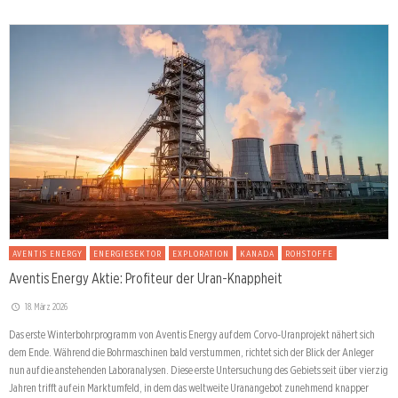
AVENTIS ENERGY
ENERGIESEKTOR
EXPLORATION
KANADA
ROHSTOFFE
Aventis Energy Aktie: Profiteur der Uran-Knappheit
18. März 2026
Das erste Winterbohrprogramm von Aventis Energy auf dem Corvo-Uranprojekt nähert sich
dem Ende. Während die Bohrmaschinen bald verstummen, richtet sich der Blick der Anleger
nun auf die anstehenden Laboranalysen. Diese erste Untersuchung des Gebiets seit über vierzig
Jahren trifft auf ein Marktumfeld, in dem das weltweite Uranangebot zunehmend knapper