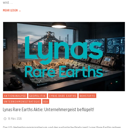
wird. …
MEHR LESEN →
AKTIENANALYSE
GEOPOLITIK
LYNAS RARE EARTHS
ROHSTOFFE
UNTERNEHMENSSTRATEGIE
USA
Lynas Rare Earths Aktie: Unternehmergeist beflügelt!
18. März 2026
Das US-Verteidigungsministerium und der australische Produzent Lynas Rare Earths ordnen