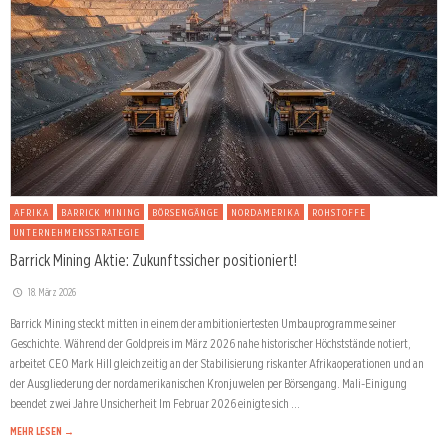
AFRIKA
BARRICK MINING
BÖRSENGÄNGE
NORDAMERIKA
ROHSTOFFE
UNTERNEHMENSSTRATEGIE
Barrick Mining Aktie: Zukunftssicher positioniert!
18. März 2026
Barrick Mining steckt mitten in einem der ambitioniertesten Umbauprogramme seiner
Geschichte. Während der Goldpreis im März 2026 nahe historischer Höchststände notiert,
arbeitet CEO Mark Hill gleichzeitig an der Stabilisierung riskanter Afrikaoperationen und an
der Ausgliederung der nordamerikanischen Kronjuwelen per Börsengang. Mali-Einigung
beendet zwei Jahre Unsicherheit Im Februar 2026 einigte sich …
MEHR LESEN →