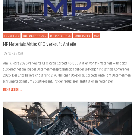
INDUSTRIE
INSIDERHANDEL
MP MATERIALS
ROHSTOFFE
USA
MP Materials Aktie: CFO verkauft Anteile
18. März 2026
Am 17. März 2026 verkaufte CFO Ryan Corbett 46.000 Aktien von MP Materials — und das
ausgerechnet am Tag der Unternehmenspräsentation auf der JPMorgan Industrials Conference
2026. Der Erlös belief sich auf rund 2,76 Millionen US-Dollar. Corbetts Anteil am Unternehmen
schrumpfte damit um 26,28 Prozent. Insider reduzieren, Institutionen halten Der …
MEHR LESEN →