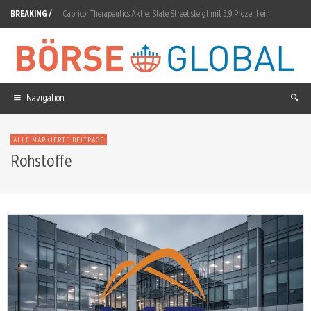
BREAKING /
Capricor Therapeutics Aktie: State Street steigt mit 5,9 Prozent ein
Western Digital Aktie: 16,5-Prozent-Crash trotz Gewinnverdopplung
Micron Technology Aktie: 9650-SSD mit Microchip
Kontron Aktie: EBITDA springt 20 Prozent
Navigation
Rheinmetall Aktie: F126-Aus belastet mit 300 Millionen
ALLE MARKIERTE BEITRÄGE
Green Bridge Metals Aktie: 1.640 Meter Bohrprogramm startet
Rohstoffe
Alibaba Aktie: Schluss mit Gratis-KI
Bayer Aktie: Crop Science-EBITDA springt 30,2 Prozent
PANDION vor Weichenstellung am 1. September
McEwen Mining Aktie: Fox Complex hebt Prognose um 25 Prozent