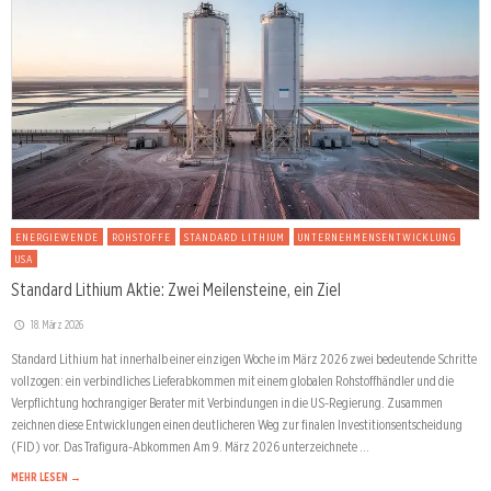
ENERGIEWENDE
ROHSTOFFE
STANDARD LITHIUM
UNTERNEHMENSENTWICKLUNG
USA
Standard Lithium Aktie: Zwei Meilensteine, ein Ziel
18. März 2026
Standard Lithium hat innerhalb einer einzigen Woche im März 2026 zwei bedeutende Schritte
vollzogen: ein verbindliches Lieferabkommen mit einem globalen Rohstoffhändler und die
Verpflichtung hochrangiger Berater mit Verbindungen in die US-Regierung. Zusammen
zeichnen diese Entwicklungen einen deutlicheren Weg zur finalen Investitionsentscheidung
(FID) vor. Das Trafigura-Abkommen Am 9. März 2026 unterzeichnete …
MEHR LESEN →