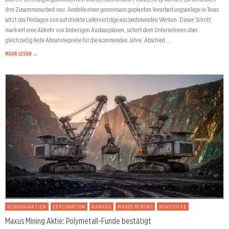
ihre Zusammenarbeit neu. Anstelle einer gemeinsam geplanten Verarbeitungsanlage in Texas
setzt das Pentagon nun auf direkte Lieferverträge aus bestehenden Werken. Dieser Schritt
markiert eine Abkehr von bisherigen Ausbauplänen, sichert dem Unternehmen aber
gleichzeitig feste Abnahmepreise für die kommenden Jahre. Abschied …
MEHR LESEN →
BERGBAUAKTIEN
EXPLORATION
KANADA
MAXUS MINING
ROHSTOFFE
Maxus Mining Aktie: Polymetall-Funde bestätigt