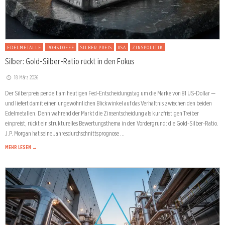
EDELMETALLE
ROHSTOFFE
SILBER PREIS
USA
ZINSPOLITIK
Silber: Gold-Silber-Ratio rückt in den Fokus
18. März 2026
Der Silberpreis pendelt am heutigen Fed-Entscheidungstag um die Marke von 81 US-Dollar —
und liefert damit einen ungewöhnlichen Blickwinkel auf das Verhältnis zwischen den beiden
Edelmetallen. Denn während der Markt die Zinsentscheidung als kurzfristigen Treiber
einpreist, rückt ein strukturelles Bewertungsthema in den Vordergrund: die Gold-Silber-Ratio.
J.P. Morgan hat seine Jahresdurchschnittsprognose …
MEHR LESEN →