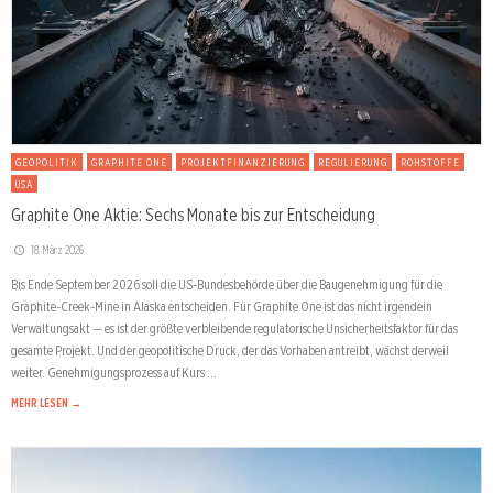
GEOPOLITIK
GRAPHITE ONE
PROJEKTFINANZIERUNG
REGULIERUNG
ROHSTOFFE
USA
Graphite One Aktie: Sechs Monate bis zur Entscheidung
18. März 2026
Bis Ende September 2026 soll die US-Bundesbehörde über die Baugenehmigung für die
Graphite-Creek-Mine in Alaska entscheiden. Für Graphite One ist das nicht irgendein
Verwaltungsakt — es ist der größte verbleibende regulatorische Unsicherheitsfaktor für das
gesamte Projekt. Und der geopolitische Druck, der das Vorhaben antreibt, wächst derweil
weiter. Genehmigungsprozess auf Kurs …
MEHR LESEN →