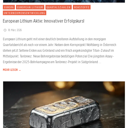
EUROPA
EUROPEAN LITHIUM
QUARTALSZAHLEN
ROHSTOFFE
UNTERNEHMENSENTWICKLUNG
European Lithium Aktie: Innovativer Erfolgskurs!
18. März 2026
European Lithium geht mit einer deutlich breiteren Aufstellung in den morgigen
Quartalsbericht als noch vor einem Jahr. Neben dem Kernprojekt Wolfsberg in Österreich
stehen jetzt Seltene Erden aus Grönland und ein frisch angekündigter Titan-Zukauf im
Mittelpunkt. Tanbreez: Neue Bohrergebnisse bestätigen Potenzial Die jüngsten Assay-
Ergebnisse der 2025-Bohrkampagne am Tanbreez-Projekt in Südgrönland …
MEHR LESEN →