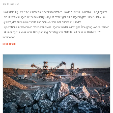
18. März 2026
Maxus Mining liefert neue Daten aus der kanadischen Provinz British Columbia. Die jüngsten
Felduntersuchungen auf dem Quarry-Projekt bestätigen ein ausgeprägtes Silber-Blei-Zink-
System, das zudem wertvolle Antimon-Vorkommen aufweist. Für das
Explorationsunternehmen markieren diese Ergebnisse den wichtigen Übergang von der reinen
Erkundung zur konkreten Bohrplanung. Strategische Metalle im Fokus Im Herbst 2025
sammelten …
MEHR LESEN →