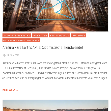
ARAFURA RARE EARTHS
AUSTRALIEN
ENERGIEWENDE
ROHSTOFFE
UNTERNEHMENSENTWICKLUNG
Arafura Rare Earths Aktie: Optimistische Trendwende!
18. März 2026
Arafura Rare Earths steht kurz vor dem wichtigsten Entscheid seiner Unternehmensgeschichte.
Die Final Investment Decision (FID) für das Nolans-Projekt im Northern Territory soll im
zweiten Quartal 2026 fallen — und die Vorbereitungen laufen auf Hochtouren. Bausteine fallen
an Ort und Stelle In den vergangenen Wochen hat Arafura mehrere konkrete Voraussetzungen
…
MEHR LESEN →