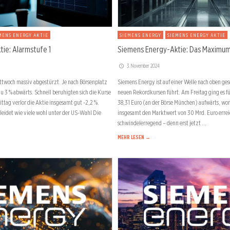
MENS ENERGY AKTIE
SIEMENS ENERGY
SIEMENS ENERGY AKTIE
ie: Alarmstufe 1
Siemens Energy-Aktie: Das Maximum
3. November 2024
ttwoch massiv abgestürzt. Je nach Börsenplatz
Siemens Energy ist auf einer Welle nach oben g
zu 3 % abwärts. Schnell beruhigten sich die Kurse
neuen Rekordkursen führt. Am Freitag ging es f
tag verlor die Aktie insgesamt gut -2,2 %.
38,31 Euro (an der Börse München) aufwärts, wo
idet wie viele wohl unter der US-Wahl Die
insgesamt den Marktwert von 30 Mrd. Euro erreic
schwindelerregend – denn erst jetzt …
MEHR LESEN →