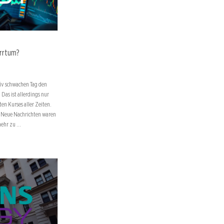
Irrtum?
iv schwachen Tag den
Das ist allerdings nur
en Kurses aller Zeiten.
. Neue Nachrichten waren
mehr zu …