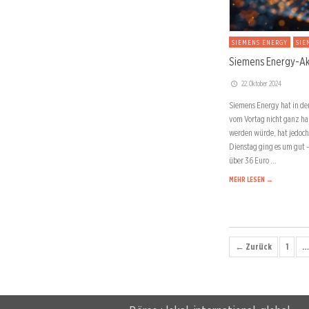
SIEMENS ENERGY
SIE
Siemens Energy-Akt
22. Oktober 2024
Siemens Energy hat in d
vom Vortag nicht ganz hal
werden würde, hat jedoc
Dienstag ging es um gut -
über 36 Euro …
MEHR LESEN →
← Zurück
1
…