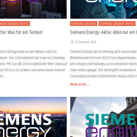
SIEMENS ENERGY
SIEMENS ENERGY AKTIE
MENS ENERGY AKTIE
Siemens Energy-Aktie: Alles nur ein 
ie: Was für ein Tempo!
19. November 2024
Siemens Energy hat am Montag nach eienm relat
itive Schlagzeilen an den Börsen rund um
Börsenhandel mit noch 45,95 Euro abgeschlossen. 
ussion. Das Unternehmen hat zwar am Dienstag
sehr knapp unterhalb des zuvor erreichten höchst
oren. Mit nun 48,36 Euro bleibt der Wert indes auf
Oder anders gesagt: Der Aktie geht es blendend
on 50 Euro zu erobern und einen neuen Rekord
zumindest aus dem Unternehmen heraus nicht 
ben …
MEHR LESEN →