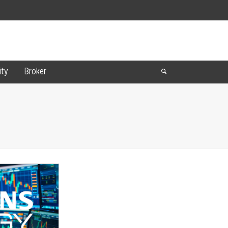
ty
Broker