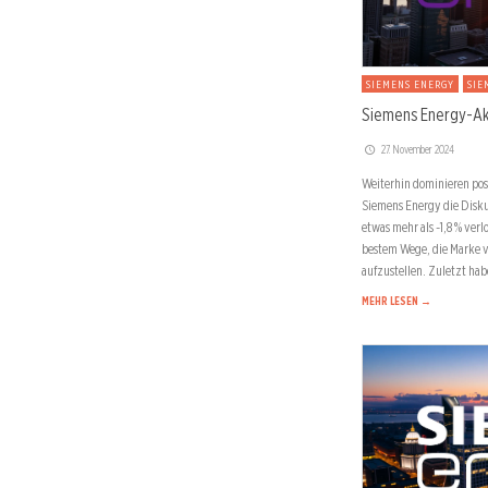
SIEMENS ENERGY
SIE
Siemens Energy-Akt
27. November 2024
Weiterhin dominieren pos
Siemens Energy die Disk
etwas mehr als -1,8 % verl
bestem Wege, die Marke v
aufzustellen. Zuletzt ha
MEHR LESEN →