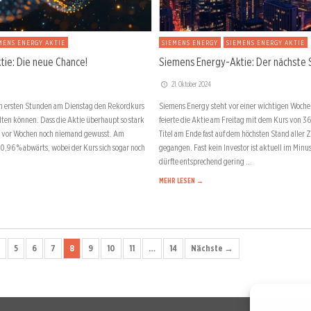
MENS ENERGY AKTIE
SIEMENS ENERGY
SIEMENS ENERGY AKTIE
ie: Die neue Chance!
Siemens Energy-Aktie: Der nächste S
21. Oktober 2024
en ersten Stunden am Dienstag den Rekordkurs
Siemens Energy steht vor einer wichtigen Woch
ten können. Dass die Aktie überhaupt so stark
feierte die Aktie am Freitag mit dem Kurs von 36
h vor Wochen noch niemand gewusst. Am
Titel am Ende fast auf dem höchsten Stand aller
0,96 % abwärts, wobei der Kurs sich sogar noch
gegangen. Fast kein Investor ist aktuell im Minu
dürfte entsprechend gering …
MEHR LESEN →
5
6
7
8
9
10
11
…
14
Nächste →