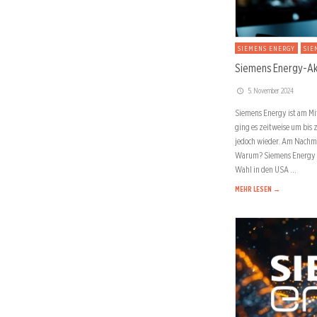
SIEMENS ENERGY
SIE
Siemens Energy-Akt
5. November 2024
Siemens Energy ist am Mi
ging es zeitweise um bis 
jedoch wieder. Am Nachmit
Warum? Siemens Energy le
Wahl in den USA …
MEHR LESEN →