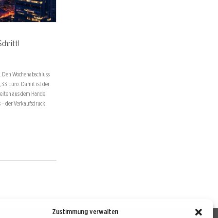
chritt!
e. Den Wochenabschluss
,33 Euro. Damit ist der
 Zeiten aus dem Handel
s – der Verkaufsdruck
Zustimmung verwalten