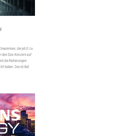
!
eschwommen, die jetzt zu
ür den Dax-Konzern auf
mit die Notierungen
ht haben. Das ist fast