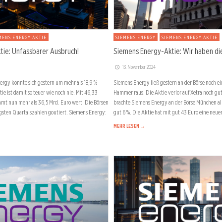
MENS ENERGY AKTIE
SIEMENS ENERGY
SIEMENS ENERGY AKTIE
ie: Unfassbarer Ausbruch!
Siemens Energy-Aktie: Wir haben die
13. November 2024
ergy konnte sich gestern um mehr als 18,9 %
Siemens Energy ließ gestern an der Börse noch e
ie ist damit so teuer wie noch nie. Mit 46,33
Hammer raus. Die Aktie verlor auf Xetra noch gu
samt nun mehr als 36,5 Mrd. Euro wert. Die Börsen
brachte Siemens Energy an der Börse München all
ngsten Quartalszahlen goutiert. Siemens Energy:
gut 6 %. Die Aktie hat mit gut 43 Euro eine neu
MEHR LESEN →