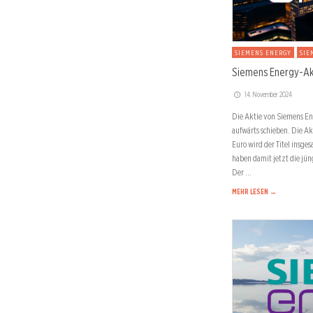
SIEMENS ENERGY
SIE
Siemens Energy-Akt
14. November 2024
Die Aktie von Siemens En
aufwärts schieben. Die Akt
Euro wird der Titel insge
haben damit jetzt die jü
Der …
MEHR LESEN →