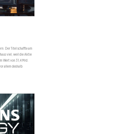
rn. Der Titel schaffte am
aus viel, weil die Aktie
em Wert von 31,4 Mrd.
vor allem deshalb