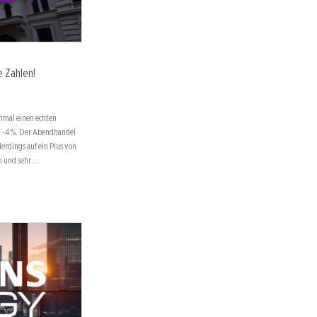
 Zahlen!
inmal einen echten
t -4 %. Der Abendhandel
erdings auf ein Plus von
en und sehr …