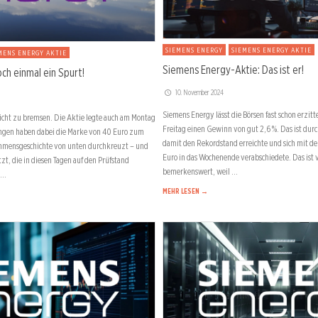
SIEMENS ENERGY
SIEMENS ENERGY AKTIE
MENS ENERGY AKTIE
Siemens Energy-Aktie: Das ist er!
ch einmal ein Spurt!
10. November 2024
Siemens Energy lässt die Börsen fast schon erzitte
icht zu bremsen. Die Aktie legte auch am Montag
Freitag einen Gewinn von gut 2,6 %. Das ist durch
ungen haben dabei die Marke von 40 Euro zum
damit den Rekordstand erreichte und sich mit d
ehmensgeschichte von unten durchkreuzt – und
Euro in das Wochenende verabschiedete. Das ist 
zt, die in diesen Tagen auf den Prüfstand
bemerkenswert, weil …
 …
MEHR LESEN →