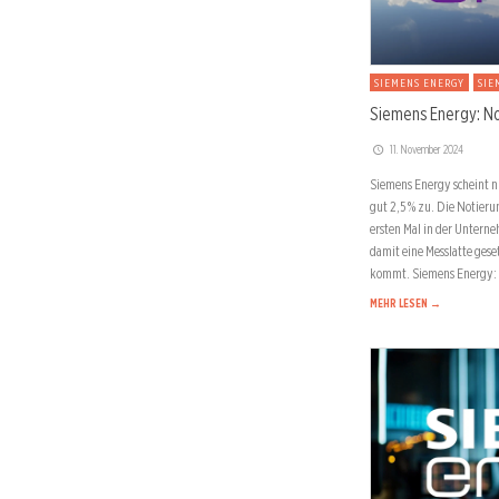
SIEMENS ENERGY
SIE
Siemens Energy: No
11. November 2024
Siemens Energy scheint n
gut 2,5 % zu. Die Notier
ersten Mal in der Untern
damit eine Messlatte geset
kommt. Siemens Energy:
MEHR LESEN →