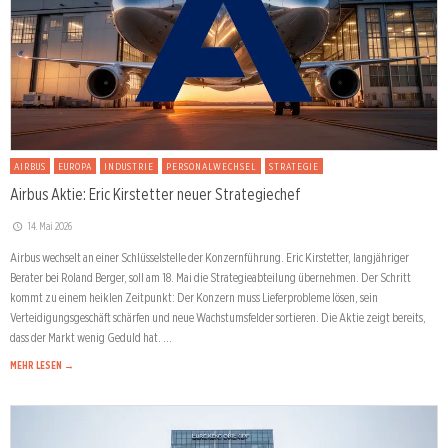
AIRBUS
EUROPA
INDUSTRIE
PERSONALWECHSEL
STRATEGIE
Airbus Aktie: Eric Kirstetter neuer Strategiechef
14. Mai 2026
Airbus wechselt an einer Schlüsselstelle der Konzernführung. Eric Kirstetter, langjähriger
Berater bei Roland Berger, soll am 18. Mai die Strategieabteilung übernehmen. Der Schritt
kommt zu einem heiklen Zeitpunkt: Der Konzern muss Lieferprobleme lösen, sein
Verteidigungsgeschäft schärfen und neue Wachstumsfelder sortieren. Die Aktie zeigt bereits,
dass der Markt wenig Geduld hat. …
MEHR LESEN →