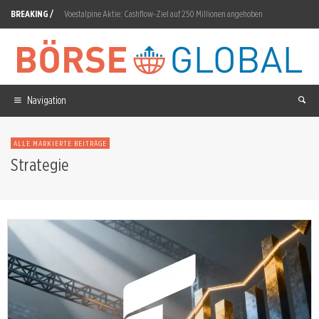
BREAKING /
Voestalpine Aktie: Cashflow-Ziel auf 250 Millionen angehoben
SK Hynix Aktie: Zwischen Chip-Boom und Exportfalle
Almonty Aktie: Umsatz springt 221 Prozent
Rolls-Royce Aktie: Ex-Dividende 6,0 Pence am 6. August
Navigation
Advanced Blockchain Aktie: 8,52-Prozent-Rückgang auf 1,29 Euro
ALLE MARKIERTE BEITRÄGE
Kratos Defense Aktie: 7,41% Sprung nach Zahlen-Beat
Strategie
Alphabet Aktie: 12,53 Prozent Wochengewinn trotz Kartellklagen
Smartbird: Elizabeth Mora und Dan Kasun in den Vorstand
Deutz: GEREON-Serienproduktion in Ulm gestartet
Eli Lilly Aktie: Q2-Umsatz 22,97 Milliarden schlägt Konsens