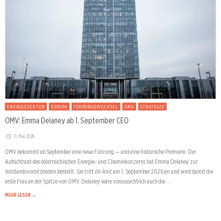
ENERGIESEKTOR
EUROPA
FÜHRUNGSWECHSEL
OMV
STRATEGIE
OMV: Emma Delaney ab 1. September CEO
11. Mai 2026
OMV bekommt ab September eine neue Führung — und eine historische Premiere. Der
Aufsichtsrat des österreichischen Energie- und Chemiekonzerns hat Emma Delaney zur
Vorstandsvorsitzenden bestellt. Sie tritt ihr Amt am 1. September 2026 an und wird damit die
erste Frau an der Spitze von OMV. Delaney wäre voraussichtlich auch die …
MEHR LESEN →