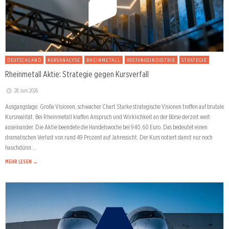
DEUTSCHLAND
KURSANALYSE
RHEINMETALL
RÜSTUNGSINDUSTRIE
STRATEGIE
Rheinmetall Aktie: Strategie gegen Kursverfall
28. Juni 2026
Ausgangslage: Große Visionen, schwacher Chart Starke strategische Visionen treffen auf brutale
Kursrealität. Bei Rheinmetall klaffen Anspruch und Wirklichkeit an der Börse derzeit weit
auseinander. Die Aktie beendete die Handelswoche bei 940,60 Euro. Das bedeutet einen
dramatischen Verlust von rund 49 Prozent auf Jahressicht. Der Kurs notiert damit nur noch
hauchdünn …
MEHR LESEN →