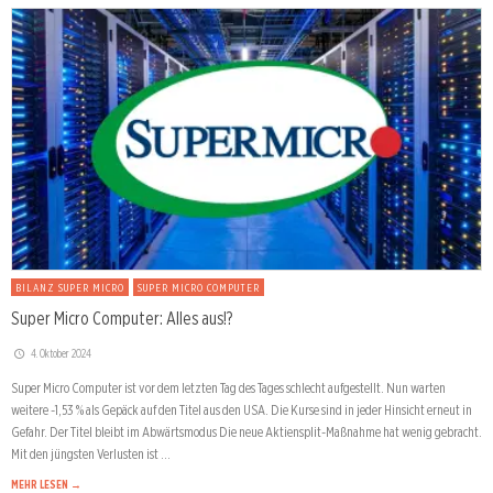
BILANZ SUPER MICRO
SUPER MICRO COMPUTER
Super Micro Computer: Alles aus!?
4. Oktober 2024
Super Micro Computer ist vor dem letzten Tag des Tages schlecht aufgestellt. Nun warten
weitere -1,53 % als Gepäck auf den Titel aus den USA. Die Kurse sind in jeder Hinsicht erneut in
Gefahr. Der Titel bleibt im Abwärtsmodus Die neue Aktiensplit-Maßnahme hat wenig gebracht.
Mit den jüngsten Verlusten ist …
MEHR LESEN →