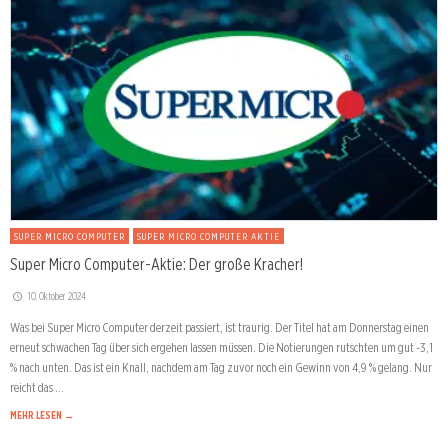
SUPER MICRO COMPUTER
SUPER MICRO COMPUTER AKTIE
Super Micro Computer-Aktie: Der große Kracher!
10. Oktober 2024
Was bei Super Micro Computer derzeit passiert, ist traurig. Der Titel hat am Donnerstag einen
erneut schwachen Tag über sich ergehen lassen müssen. Die Notierungen rutschten um gut -3,1
% nach unten. Das ist ein Knall, nachdem am Tag zuvor noch ein Gewinn von 4,9 % gelang. Nur
reicht das …
MEHR LESEN →