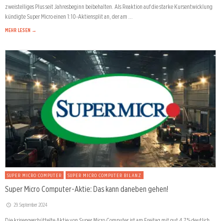
zweistelliges Plus seit Jahresbeginn beibehalten. Als Reaktion auf die starke Kursentwicklung
kündigte Super Micro einen 1:10-Aktiensplit an, der am …
MEHR LESEN →
SUPER MICRO COMPUTER
SUPER MICRO COMPUTER BILANZ
Super Micro Computer-Aktie: Das kann daneben gehen!
29. September 2024
Die krisengeschüttelte Aktie von Super Micro Computer ist am Freitag mit gut 4,7 % deutlich