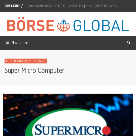
BREAKING /
Commerzbank Aktie: 1,81 Milliarden Halbjahres-Rekord bei +40%
Rheinmetall Aktie: Free Cashflow sackt auf minus 1,616 Milliarden
Cannabis Science Aktie: Anhörungen im Juli 2026 abgeschlossen
BioNTech Aktie: Guido Oelkers übernimmt 2027
Navigation
Evotec Aktie: 30-Prozent-Kurseinbruch nach Gewinnwarnung
ALLE MARKIERTE BEITRÄGE
Almonty Aktie: Sangdong verarbeitet seit Juli 2026
Super Micro Computer
SanDisk: 27,63 Prozent Minus in 30 Tagen
S&P 500: Zinsangst kehrt zurück
Münchener Rück Aktie: 2,2 Milliarden Euro Q2-Gewinn bestätigt
Super Micro Computer Aktie: 18 Prozent Bewegung erwartet