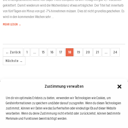
geklettert. Damit wiederum wird die Wochenbilanz etwas erträglicher. Der Titel hat innerhalb
von fünf Tagen ein Minus von gut -7 % hinnehmen müssen. Dies ist nicht grundlos geschehen. Es
wird in den kommenden Wochen sehr …
MEHR LESEN →
← Zurück
1
…
15
16
17
18
19
20
21
…
24
Nächste →
Zustimmung verwalten
Börse : lokal, international, global
Um dir ein optimales Erlebnis zu bieten, verwenden wir Technologien wie Cookies, um
Geräteinformationen zu speichern und/oder darauf zuzugreifen. Wenn du diesen Technologien
Erfolgreiche Börsengeschäfte bedingen vor allem drei Dinge: Verlässliche Informationen,
zustimmst, können wir Daten wie das Surfverhalten oder eindeutige IDs auf dieser Website
richtige Interpretationen und unabhängige Informationsquellen. Diese drei Bausteine sind
verarbeiten. Wenn du deine Zustimmung nicht erteilst oder zurückziehst, können bestimmte
Merkmale und Funktionen beeinträchtigt werden.
auch die redaktionelle Leitlinie von Börse Global.