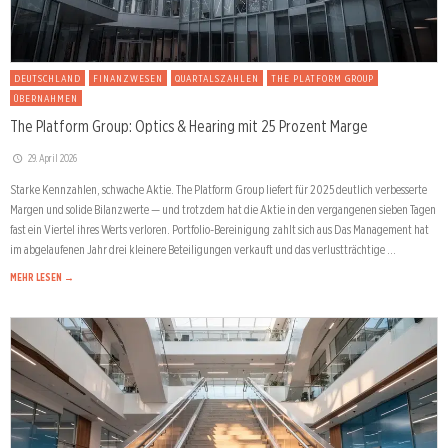
DEUTSCHLAND
FINANZWESEN
QUARTALSZAHLEN
THE PLATFORM GROUP
ÜBERNAHMEN
The Platform Group: Optics & Hearing mit 25 Prozent Marge
29. April 2026
Starke Kennzahlen, schwache Aktie. The Platform Group liefert für 2025 deutlich verbesserte
Margen und solide Bilanzwerte — und trotzdem hat die Aktie in den vergangenen sieben Tagen
fast ein Viertel ihres Werts verloren. Portfolio-Bereinigung zahlt sich aus Das Management hat
im abgelaufenen Jahr drei kleinere Beteiligungen verkauft und das verlustträchtige …
MEHR LESEN →