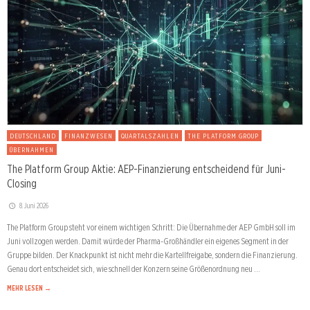
DEUTSCHLAND
FINANZWESEN
QUARTALSZAHLEN
THE PLATFORM GROUP
ÜBERNAHMEN
The Platform Group Aktie: AEP-Finanzierung entscheidend für Juni-
Closing
8. Juni 2026
The Platform Group steht vor einem wichtigen Schritt: Die Übernahme der AEP GmbH soll im
Juni vollzogen werden. Damit würde der Pharma-Großhändler ein eigenes Segment in der
Gruppe bilden. Der Knackpunkt ist nicht mehr die Kartellfreigabe, sondern die Finanzierung.
Genau dort entscheidet sich, wie schnell der Konzern seine Größenordnung neu …
MEHR LESEN →