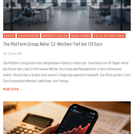
EUROPA
FINANZWESEN
QUARTALSZAHLEN
REGULIERUNG
THE PLATFORM GROUP
The Platform Group Aktie: 52-Wochen-Tief bei 1,19 Euro
21. Juni 2026
The Platform Group hat einen beispiellosen Absturz hinter sich. Innerhalb von 30 Tagen verlor
das Papier fast zwei Drittel seines Wertes. Nun muss das Management in Paris Antworten
liefern. Parallel dazu fordert eine neue EU-Regel das operative Geschäft. Der Blick auf den Chart
Der Kursverlauf offenbart tiefe Risse. Am Freitag …
MEHR LESEN →