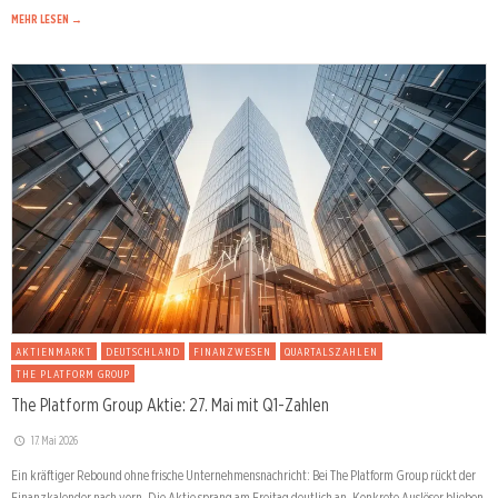
MEHR LESEN →
AKTIENMARKT
DEUTSCHLAND
FINANZWESEN
QUARTALSZAHLEN
THE PLATFORM GROUP
The Platform Group Aktie: 27. Mai mit Q1-Zahlen
17. Mai 2026
Ein kräftiger Rebound ohne frische Unternehmensnachricht: Bei The Platform Group rückt der
Finanzkalender nach vorn. Die Aktie sprang am Freitag deutlich an. Konkrete Auslöser blieben