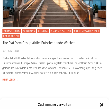
DEUTSCHLAND
EXPANSION
PHARMA
QUARTALSZAHLEN
THE PLATFORM GROUP
ÜBERNAHMEN
The Platform Group Aktie: Entscheidende Wochen
15. April 2026
Fast auf die Hälfte des Jahreshochs zusammengeschmolzen — und trotzdem wächst das
Unternehmen mit Tempo. Genau dieses Spannungsfeld treibt die The Platform Group Aktie
gerade um. Nach dem Absturz auf das 52-Wochen-Tief von 2,56 Euro Anfang April zeigt der
Kurs erste Lebenszeichen: Aktuell notiert die Aktie bei 2,89 Euro, rund …
MEHR LESEN →
Zustimmung verwalten
Börse : lokal, international, global