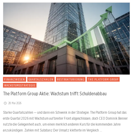
FINANZWESEN
QUARTALSZAHLEN
RESTRUKTURIERUNG
THE PLATFORM GROUP
WACHSTUMSSTRATEGIE
The Platform Group Aktie: Wachstum trifft Schuldenabbau
28. Mai 2026
Starke Quartalszahlen — und dann ein Schwenk in der Strategie. The Platform Group hat das
erste Quartal 2026 mit Wachstum auf breiter Front abgeschlossen, doch CEO Dominik Benner
nutzte die Gelegenheit auch, um einen merklich anderen Kurs für die kommenden Jahre
anzukündigen. Zahlen mit Substanz Der Umsatz kletterte im Vergleich …