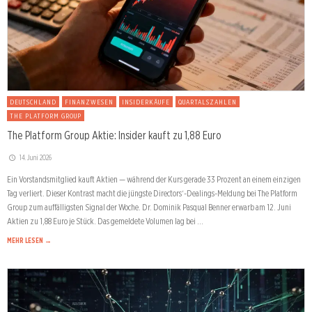
DEUTSCHLAND
FINANZWESEN
INSIDERKÄUFE
QUARTALSZAHLEN
THE PLATFORM GROUP
The Platform Group Aktie: Insider kauft zu 1,88 Euro
14. Juni 2026
Ein Vorstandsmitglied kauft Aktien — während der Kurs gerade 33 Prozent an einem einzigen
Tag verliert. Dieser Kontrast macht die jüngste Directors‘-Dealings-Meldung bei The Platform
Group zum auffälligsten Signal der Woche. Dr. Dominik Pasqual Benner erwarb am 12. Juni
Aktien zu 1,88 Euro je Stück. Das gemeldete Volumen lag bei …
MEHR LESEN →