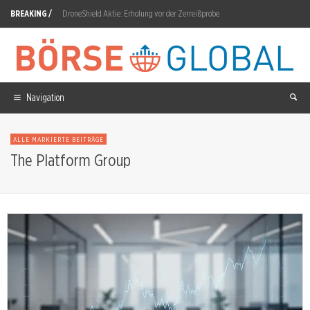
BREAKING /
DroneShield Aktie: Erholung vor der Zerreißprobe
Lenzing Aktie: 156,7 Millionen von Kernaktionären zugesagt
Bajaj Mobility explodiert – Arista und Polytec folgen auf Rekordkurs
Applovin Aktie: Fast ein Fünftel verloren
Navigation
Circus Aktie: Baader senkt Kursziel auf 3,00 Euro
ALLE MARKIERTE BEITRÄGE
Super Micro Computer Aktie: 18 Prozent Bewegung erwartet
The Platform Group
Commerzbank Aktie: 1,81 Milliarden Halbjahres-Rekord bei +40%
Rheinmetall Aktie: Free Cashflow sackt auf minus 1,616 Milliarden
Cannabis Science Aktie: Anhörungen im Juli 2026 abgeschlossen
Apex Critical Metals Aktie: 22.000 bis 25.000 Meter bis September