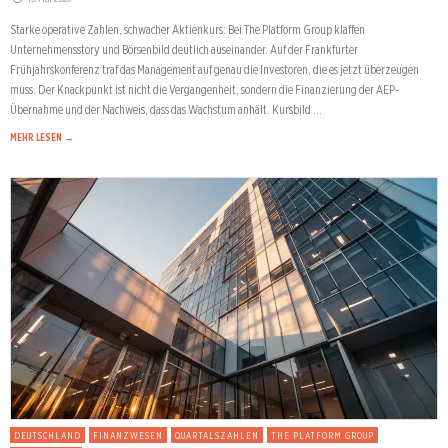
Starke operative Zahlen, schwacher Aktienkurs: Bei The Platform Group klaffen
Unternehmensstory und Börsenbild deutlich auseinander. Auf der Frankfurter
Frühjahrskonferenz traf das Management auf genau die Investoren, die es jetzt überzeugen
muss. Der Knackpunkt ist nicht die Vergangenheit, sondern die Finanzierung der AEP-
Übernahme und der Nachweis, dass das Wachstum anhält. Kursbild …
MEHR LESEN →
DEUTSCHLAND
FINANZWESEN
QUARTALSZAHLEN
THE PLATFORM GROUP