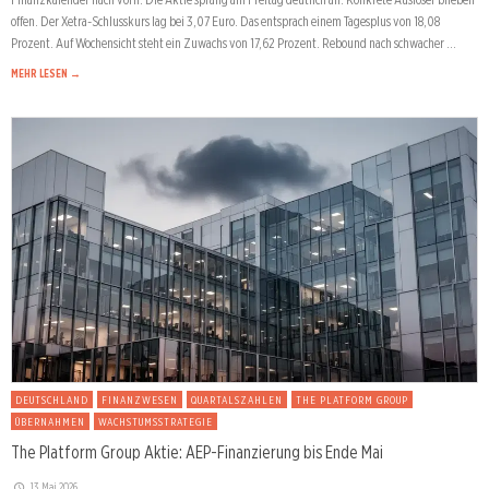
offen. Der Xetra-Schlusskurs lag bei 3,07 Euro. Das entsprach einem Tagesplus von 18,08
Prozent. Auf Wochensicht steht ein Zuwachs von 17,62 Prozent. Rebound nach schwacher …
MEHR LESEN →
DEUTSCHLAND
FINANZWESEN
QUARTALSZAHLEN
THE PLATFORM GROUP
ÜBERNAHMEN
WACHSTUMSSTRATEGIE
The Platform Group Aktie: AEP-Finanzierung bis Ende Mai
13. Mai 2026