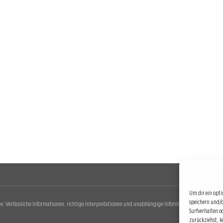
Um dir ein opti
speichern und/
: Verlässliche Informationen, richtige Interpretationen und unabhängige Informationsquellen. Diese 
Surfverhalten o
zurückziehst, 