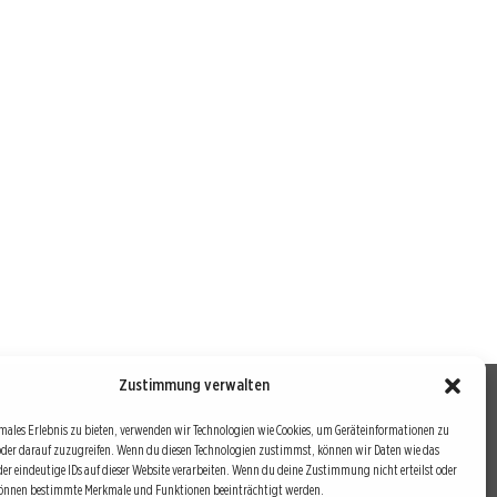
Zustimmung verwalten
males Erlebnis zu bieten, verwenden wir Technologien wie Cookies, um Geräteinformationen zu
oder darauf zuzugreifen. Wenn du diesen Technologien zustimmst, können wir Daten wie das
drei Bausteine sind auch die redaktionelle Leitlinie von
der eindeutige IDs auf dieser Website verarbeiten. Wenn du deine Zustimmung nicht erteilst oder
können bestimmte Merkmale und Funktionen beeinträchtigt werden.