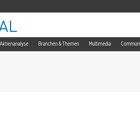
 Südkorea
Aktienanalyse
Branchen & Themen
Multimedia
Communi
senkt