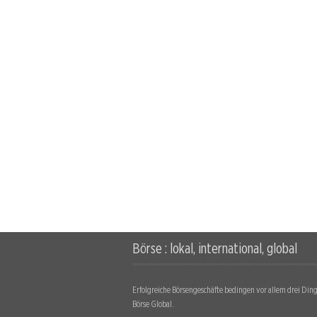
Börse : lokal, international, global
Erfolgreiche Börsengeschäfte bedingen vor allem drei Dinge
Börse Global.