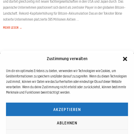
und startet gleichzeitig mit neuen Tochtergesellschaften in den USA und Japan durch. Das
japanische Unternehmen positioniert sich damit als zentraler Player in der globalen Bitcoin-
Landschaft. Rekord-Kapitalerhöhung für Bitcoin-Akkumulation Das an der Tokioter Börse
notierte Unternehmen platzierte 385 Millionen Aktien …
MEHR LESEN →
Zustimmung verwalten
Börse : lokal, international, global
Um dir ein optimales Erlebnis zu bieten, verwenden wir Technologien wie Cookies, um
Geräteinformationen zu speichern und/oder darauf zuzugreifen. Wenn du diesen Technologien
Erfolgreiche Börsengeschäfte bedingen vor allem drei Dinge: Verlässliche Informationen,
zustimmst, können wir Daten wie das Surfverhalten oder eindeutige IDs auf dieser Website
richtige Interpretationen und unabhängige Informationsquellen. Diese drei Bausteine sind
verarbeiten. Wenn du deine Zustimmung nicht erteilst oder zurückziehst, können bestimmte
Merkmale und Funktionen beeinträchtigt werden.
auch die redaktionelle Leitlinie von Börse Global.
Hinter Börse Global steht ein Team von erfahrenen Finanzjournalisten, die zum Teil schon
AKZEPTIEREN
seit Jahrzehnten Börse in all ihren Facetten leben und mit diesem Internetprojekt
interessierten Lesern und Investoren ein Angebot machen wollen, sich über spannende
Entwicklungen, Tendenzen, Chancen und Risiken von Börsen-Investments zu informieren.
ABLEHNEN