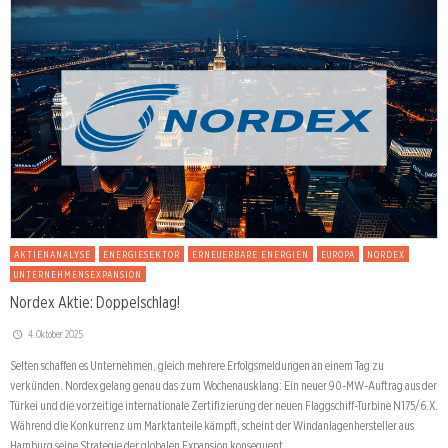
AKTIENANALYSE
ENERGIESEKTOR
ERNEUERBARE ENERGIEN
EUROPA
NORDEX
UNTERNEHMENSEXPANSION
Nordex Aktie: Doppelschlag!
4. Oktober 2025
Selten schaffen es Unternehmen, gleich mehrere Erfolgsmeldungen an einem Tag zu
verkünden. Nordex gelang genau das zum Wochenausklang: Ein neuer 90-MW-Auftrag aus der
Türkei und die vorzeitige internationale Zertifizierung der neuen Flaggschiff-Turbine N175/6.X.
Während die Konkurrenz um Marktanteile kämpft, scheint der Windanlagenhersteller aus
Hamburg seine Strategie der globalen Expansion konsequent …