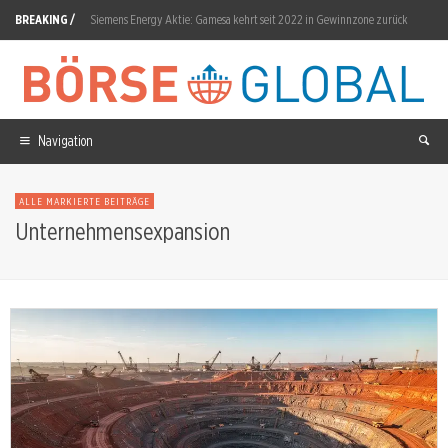
BREAKING /
Siemens Energy Aktie: Gamesa kehrt seit 2022 in Gewinnzone zurück
Nvidia Aktie: Wird die 250-Milliarden-Garantie zur Belastungsprobe?
Commerzbank Aktie: UniCredit-Gespräche Anfang August
Circus Aktie: 66,31 Prozent Monatsverlust
Navigation
TKMS Aktie: Kurs vor Entscheidung
ALLE MARKIERTE BEITRÄGE
Eli Lilly Aktie: Q2-Umsatz 22,97 Milliarden schlägt Konsens
Unternehmensexpansion
Voestalpine Aktie: Cashflow-Ziel auf 250 Millionen angehoben
SK Hynix Aktie: Zwischen Chip-Boom und Exportfalle
Almonty Aktie: Umsatz springt 221 Prozent
Bloom Energy Aktie: Sammelklage wegen Scandium-Angaben