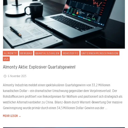
ALMONTY
BERGBAU
QUARTALSZAHLEN
ROHSTOFFE
UNTERNEHMENSEXPANSION
USA
Almonty Aktie: Explosiver Quartalsgewinn!
6. November 2025
Almonty Industries meldet einen spektakulären Quartalsgewinn von 33,2 Millionen
kanadischen Dollar – ein dramatischer Umschwung gegenüber dem Vorjahresverlust. Der
Rohstoffkonzern profitiert von Rekordpreisen für Wolfram und positioniert sich strategisch als
westlicher Alternativanbieter zu China. Bilanz-Boom durch Warrant-Bewertung Der massive
Gewinnsprung wurde primär durch einen 34,5 Millionen Dollar Gewinn aus der …
MEHR LESEN →