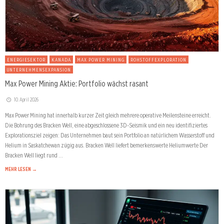
ENERGIESEKTOR
KANADA
MAX POWER MINING
ROHSTOFFEXPLORATION
UNTERNEHMENSEXPANSION
Max Power Mining Aktie: Portfolio wächst rasant
10. April 2026
Max Power Mining hat innerhalb kurzer Zeit gleich mehrere operative Meilensteine erreicht.
Die Bohrung des Bracken Well, eine abgeschlossene 3D-Seismik und ein neu identifiziertes
Explorationsziel zeigen: Das Unternehmen baut sein Portfolio an natürlichem Wasserstoff und
Helium in Saskatchewan zügig aus. Bracken Well liefert bemerkenswerte Heliumwerte Der
Bracken Well liegt rund …
MEHR LESEN →