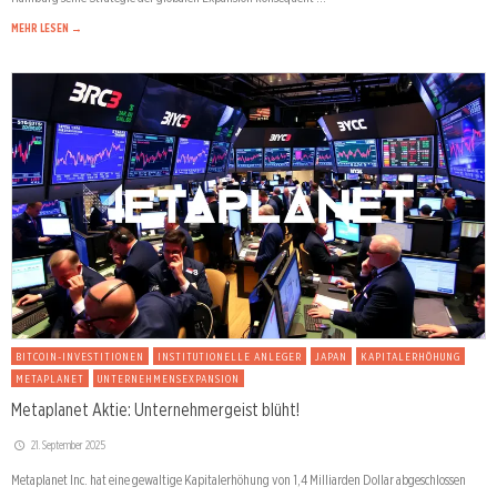
MEHR LESEN →
BITCOIN-INVESTITIONEN
INSTITUTIONELLE ANLEGER
JAPAN
KAPITALERHÖHUNG
METAPLANET
UNTERNEHMENSEXPANSION
Metaplanet Aktie: Unternehmergeist blüht!
21. September 2025
Metaplanet Inc. hat eine gewaltige Kapitalerhöhung von 1,4 Milliarden Dollar abgeschlossen