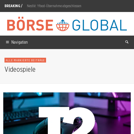
BREAKING /
Nestlé: Yfood-Übernahme abgeschlossen
Renk Group Aktie: 1,2 Milliarden Auftragseingang
SK Hynix Aktie: Morgan Stanley sieht Korrektur beendet
IQM QUANTUM COMPUTERS OY-ADR Aktie: 102,1 Millionen Auftragsbestand
Navigation
Ucore Rare Metals: 21,43 Millionen Aktien zu 2,80 C$
ALLE MARKIERTE BEITRÄGE
XRP: Abflüsse treffen auf neue Nachfrage
Videospiele
MSCI World ETF: 210,47 Dollar, 0,76% bis Rekordhoch
OMV: Emma Delaney folgt auf Alfred Stern
Mutares Aktie: NexPoint-Integration abgeschlossen
SoftBank Group Aktie: Nettoergebnis fällt um 18 Prozent