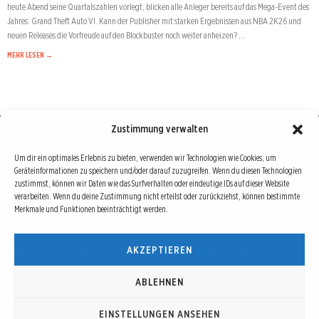
heute Abend seine Quartalszahlen vorlegt, blicken alle Anleger bereits auf das Mega-Event des
Jahres: Grand Theft Auto VI. Kann der Publisher mit starken Ergebnissen aus NBA 2K26 und
neuen Releases die Vorfreude auf den Blockbuster noch weiter anheizen? …
MEHR LESEN →
Zustimmung verwalten
Börse : lokal, international, global
Um dir ein optimales Erlebnis zu bieten, verwenden wir Technologien wie Cookies, um
Geräteinformationen zu speichern und/oder darauf zuzugreifen. Wenn du diesen Technologien
Erfolgreiche Börsengeschäfte bedingen vor allem drei Dinge: Verlässliche Informationen,
zustimmst, können wir Daten wie das Surfverhalten oder eindeutige IDs auf dieser Website
richtige Interpretationen und unabhängige Informationsquellen. Diese drei Bausteine sind
verarbeiten. Wenn du deine Zustimmung nicht erteilst oder zurückziehst, können bestimmte
Merkmale und Funktionen beeinträchtigt werden.
auch die redaktionelle Leitlinie von Börse Global.
Hinter Börse Global steht ein Team von erfahrenen Finanzjournalisten, die zum Teil schon
AKZEPTIEREN
seit Jahrzehnten Börse in all ihren Facetten leben und mit diesem Internetprojekt
interessierten Lesern und Investoren ein Angebot machen wollen, sich über spannende
Entwicklungen, Tendenzen, Chancen und Risiken von Börsen-Investments zu informieren.
ABLEHNEN
EINSTELLUNGEN ANSEHEN