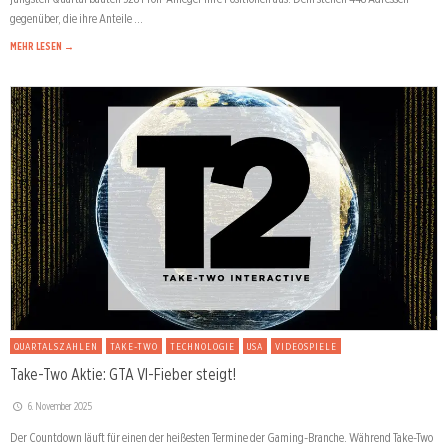
gegenüber, die ihre Anteile …
MEHR LESEN →
QUARTALSZAHLEN
TAKE-TWO
TECHNOLOGIE
USA
VIDEOSPIELE
Take-Two Aktie: GTA VI-Fieber steigt!
6. November 2025
Der Countdown läuft für einen der heißesten Termine der Gaming-Branche. Während Take-Two