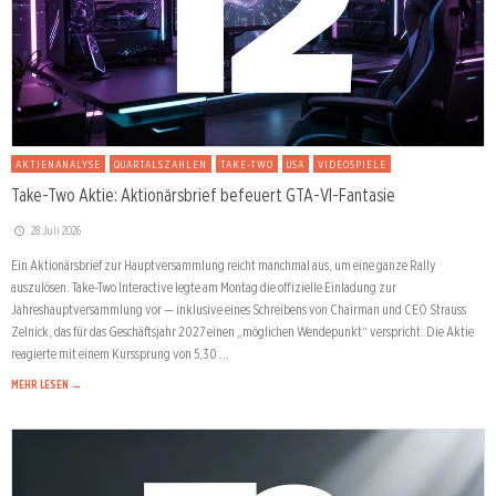
AKTIENANALYSE
QUARTALSZAHLEN
TAKE-TWO
USA
VIDEOSPIELE
Take-Two Aktie: Aktionärsbrief befeuert GTA-VI-Fantasie
28. Juli 2026
Ein Aktionärsbrief zur Hauptversammlung reicht manchmal aus, um eine ganze Rally
auszulösen. Take-Two Interactive legte am Montag die offizielle Einladung zur
Jahreshauptversammlung vor — inklusive eines Schreibens von Chairman und CEO Strauss
Zelnick, das für das Geschäftsjahr 2027 einen „möglichen Wendepunkt“ verspricht. Die Aktie
reagierte mit einem Kurssprung von 5,30 …
MEHR LESEN →