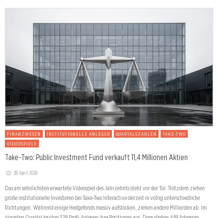
FINANZWESEN
INSTITUTIONELLE ANLEGER
QUARTALSZAHLEN
TAKE-TWO
VIDEOSPIELE
Take-Two: Public Investment Fund verkauft 11,4 Millionen Aktien
28. April 2026
Das am sehnlichsten erwartete Videospiel des Jahrzehnts steht vor der Tür. Trotzdem ziehen
große institutionelle Investoren bei Take-Two Interactive derzeit in völlig unterschiedliche
Richtungen. Während einige Hedgefonds massiv aufstocken, ziehen andere Milliarden ab. Im
jüngsten Quartal bauten 528 Profi-Anleger ihre Positionen aus. Dem stehen 448 Adressen