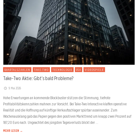
QUARTALSZAHLEN
TAKE-TWO
TECHNOLOGIE
USA
VIDEOSPIELE
Take-Two Aktie: Gibt’s bald Probleme?
9. Mai 2026
Hohe Erwartungen an kommende Blockbuster stützen die Stimmung, tiefrote
Profitabilitätskennzahlen mahnen zur Vorsicht. Bei Take-Two Interactive klaffen operative
Realität und die Hoffnung auf künftige Verkaufsschlager spürbar auseinander. Zum
Wochenausklang gab das Papier gegen den positiven Markttrend um knapp zwei Prozent auf
187,20 Euro nach. Ungeachtet des jüngsten Tagesverlusts blickt der …
MEHR LESEN →