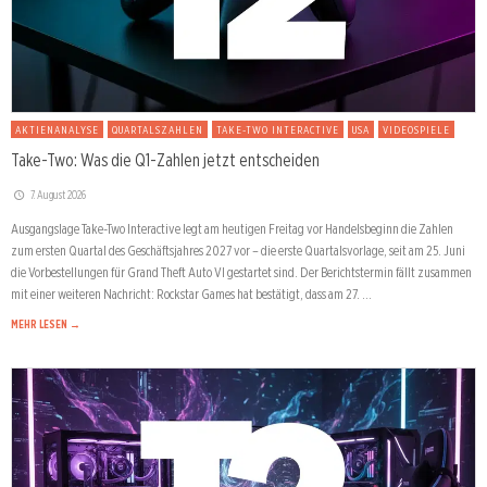
AKTIENANALYSE
QUARTALSZAHLEN
TAKE-TWO INTERACTIVE
USA
VIDEOSPIELE
Take-Two: Was die Q1-Zahlen jetzt entscheiden
7. August 2026
Ausgangslage Take-Two Interactive legt am heutigen Freitag vor Handelsbeginn die Zahlen
zum ersten Quartal des Geschäftsjahres 2027 vor – die erste Quartalsvorlage, seit am 25. Juni
die Vorbestellungen für Grand Theft Auto VI gestartet sind. Der Berichtstermin fällt zusammen
mit einer weiteren Nachricht: Rockstar Games hat bestätigt, dass am 27. …
MEHR LESEN →