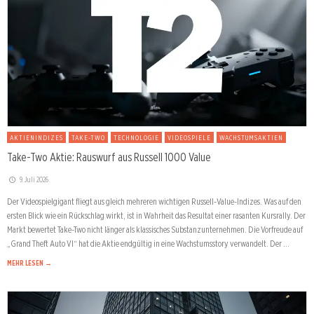
AKTIENINDIZES
TAKE-TWO
TECHNOLOGIE
VIDEOSPIELE
WACHSTUMSAKTIEN
Take-Two Aktie: Rauswurf aus Russell 1000 Value
9. Juli 2026
Der Videospielgigant fliegt aus gleich mehreren wichtigen Russell-Value-Indizes. Was auf den
ersten Blick wie ein Rückschlag wirkt, ist in Wahrheit das Resultat einer rasanten Kursrally. Der
Markt bewertet Take-Two nicht länger als klassisches Substanzunternehmen. Die Vorfreude auf
„Grand Theft Auto VI“ hat die Aktie endgültig in eine Wachstumsstory verwandelt. Der …
MEHR LESEN →