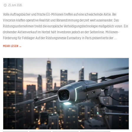
23. Juni 2026
Volle Auftragsbücher und frische EU-Millionen treffen auf eine schwächelnde Aktie. Bei
Vincorion klaffen operative Realität und Börsenstimmung derzeit weit auseinander. Das
Rüstungsunternehmen treibt die europäische Verteidigungstechnologie maßgeblich voran. Ein
drohender Aktienverkauf im Herbst hält Investoren jedoch an der Seitenlinie. Millionen-
Förderung für Feldlager Auf der Rüstungsmesse Eurosatory in Paris präsentierte der …
MEHR LESEN →