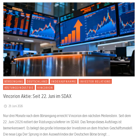
BÖRSENGANG
DEUTSCHLAND
INDEXAUFNAHME
INVESTOR RELATIONS
RÜSTUNGSINDUSTRIE
VINCORION
Vincorion Aktie: Seit 22. Juni im SDAX
29. Juni 2026
Nur drei Monate nach dem Börsengang erreicht Vincorion den nächsten Meilenstein. Seit dem
22. Juni 2026 notiert der Rüstungszulieferer im SDAX. Das Tempo dieses Aufstiegs ist
bemerkenswert. Es belegt das große Interesse der Investoren an dem frischen Geschäftsmodell.
Die neue Liga Der Sprung in den Auswahlindex der Deutschen Börse bringt …