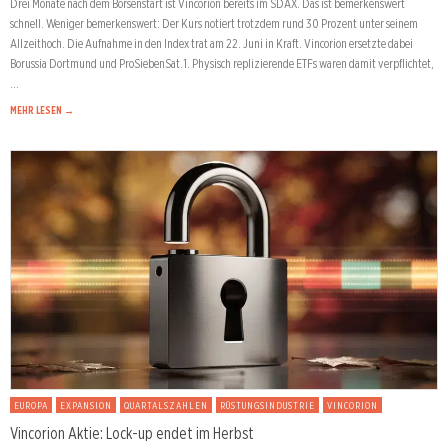
Drei Monate nach dem Börsenstart ist Vincorion bereits im SDAX. Das ist bemerkenswert
schnell. Weniger bemerkenswert: Der Kurs notiert trotzdem rund 30 Prozent unter seinem
Allzeithoch. Die Aufnahme in den Index trat am 22. Juni in Kraft. Vincorion ersetzte dabei
Borussia Dortmund und ProSiebenSat.1. Physisch replizierende ETFs waren damit verpflichtet,
…
MEHR LESEN →
EUROPA
EXPANSION
QUARTALSZAHLEN
RÜSTUNGSINDUSTRIE
VINCORION
Vincorion Aktie: Lock-up endet im Herbst