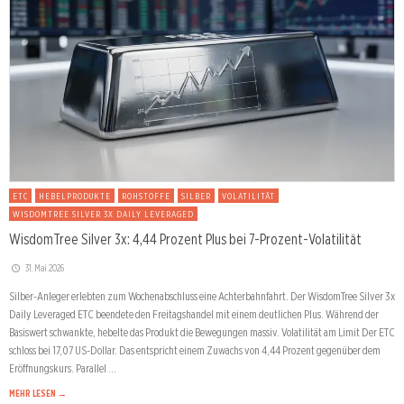
ETC
HEBELPRODUKTE
ROHSTOFFE
SILBER
VOLATILITÄT
WISDOMTREE SILVER 3X DAILY LEVERAGED
WisdomTree Silver 3x: 4,44 Prozent Plus bei 7-Prozent-Volatilität
31. Mai 2026
Silber-Anleger erlebten zum Wochenabschluss eine Achterbahnfahrt. Der WisdomTree Silver 3x
Daily Leveraged ETC beendete den Freitagshandel mit einem deutlichen Plus. Während der
Basiswert schwankte, hebelte das Produkt die Bewegungen massiv. Volatilität am Limit Der ETC
schloss bei 17,07 US-Dollar. Das entspricht einem Zuwachs von 4,44 Prozent gegenüber dem
Eröffnungskurs. Parallel …
MEHR LESEN →