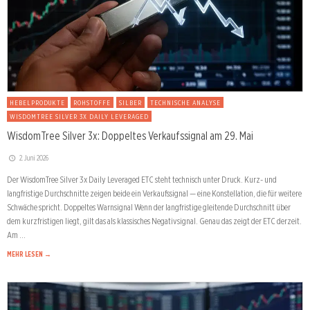
HEBELPRODUKTE
ROHSTOFFE
SILBER
TECHNISCHE ANALYSE
WISDOMTREE SILVER 3X DAILY LEVERAGED
WisdomTree Silver 3x: Doppeltes Verkaufssignal am 29. Mai
2. Juni 2026
Der WisdomTree Silver 3x Daily Leveraged ETC steht technisch unter Druck. Kurz- und
langfristige Durchschnitte zeigen beide ein Verkaufssignal — eine Konstellation, die für weitere
Schwäche spricht. Doppeltes Warnsignal Wenn der langfristige gleitende Durchschnitt über
dem kurzfristigen liegt, gilt das als klassisches Negativsignal. Genau das zeigt der ETC derzeit.
Am …
MEHR LESEN →