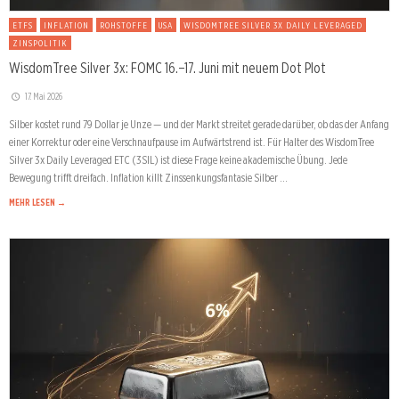
ETFS
INFLATION
ROHSTOFFE
USA
WISDOMTREE SILVER 3X DAILY LEVERAGED
ZINSPOLITIK
WisdomTree Silver 3x: FOMC 16.–17. Juni mit neuem Dot Plot
17. Mai 2026
Silber kostet rund 79 Dollar je Unze — und der Markt streitet gerade darüber, ob das der Anfang
einer Korrektur oder eine Verschnaufpause im Aufwärtstrend ist. Für Halter des WisdomTree
Silver 3x Daily Leveraged ETC (3SIL) ist diese Frage keine akademische Übung. Jede
Bewegung trifft dreifach. Inflation killt Zinssenkungsfantasie Silber …
MEHR LESEN →