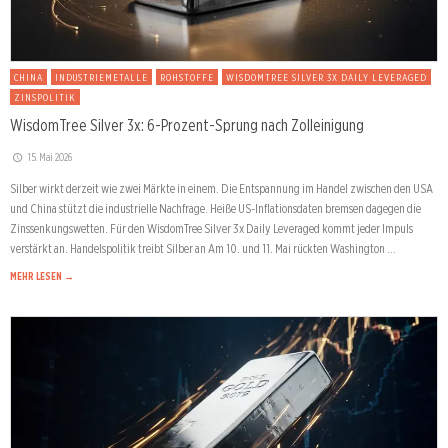
CHINA
INDUSTRIEMETALLE
ROHSTOFFE
WISDOMTREE SILVER 3X DAILY LEVERAGED
ZINSPOLITIK
WisdomTree Silver 3x: 6-Prozent-Sprung nach Zolleinigung
15. Mai 2026
Silber wirkt derzeit wie zwei Märkte in einem. Die Entspannung im Handel zwischen den USA
und China stützt die industrielle Nachfrage. Heiße US-Inflationsdaten bremsen dagegen die
Zinssenkungswetten. Für den WisdomTree Silver 3x Daily Leveraged kommt jeder Impuls
verstärkt an. Handelspolitik treibt Silber an Am 10. und 11. Mai rückten Washington …
MEHR LESEN →