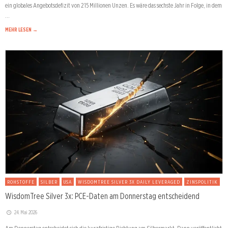
ein globales Angebotsdefizit von 215 Millionen Unzen. Es wäre das sechste Jahr in Folge, in dem
…
MEHR LESEN →
ROHSTOFFE
SILBER
USA
WISDOMTREE SILVER 3X DAILY LEVERAGED
ZINSPOLITIK
WisdomTree Silver 3x: PCE-Daten am Donnerstag entscheidend
24. Mai 2026