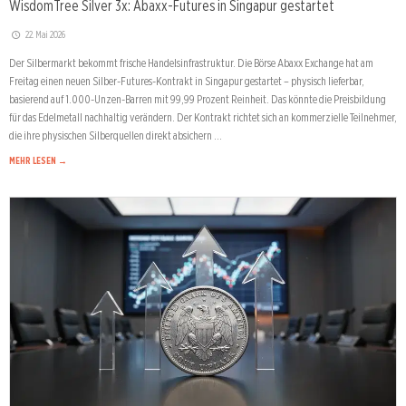
WisdomTree Silver 3x: Abaxx-Futures in Singapur gestartet
22. Mai 2026
Der Silbermarkt bekommt frische Handelsinfrastruktur. Die Börse Abaxx Exchange hat am
Freitag einen neuen Silber-Futures-Kontrakt in Singapur gestartet – physisch lieferbar,
basierend auf 1.000-Unzen-Barren mit 99,99 Prozent Reinheit. Das könnte die Preisbildung
für das Edelmetall nachhaltig verändern. Der Kontrakt richtet sich an kommerzielle Teilnehmer,
die ihre physischen Silberquellen direkt absichern …
MEHR LESEN →