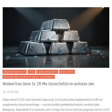
ANGEBOTSDEFIZIT
ETFS
HEBELPRODUKTE
ROHSTOFFE
WISDOMTREE SILVER 3X DAILY LEVERAGED
WisdomTree Silver 3x: 215 Mio Unzen Defizit im sechsten Jahr
25. Mai 2026
Silber notiert 2026 unter extremer Spannung. Ein strukturelles Angebotsdefizit trifft auf
ungebremste Industrienachfrage — und ein dreifach gehebeltes Produkt verstärkt jede
Bewegung. Rekorddefizit im sechsten Jahr in Folge Das Silver Institute prognostiziert für 2026