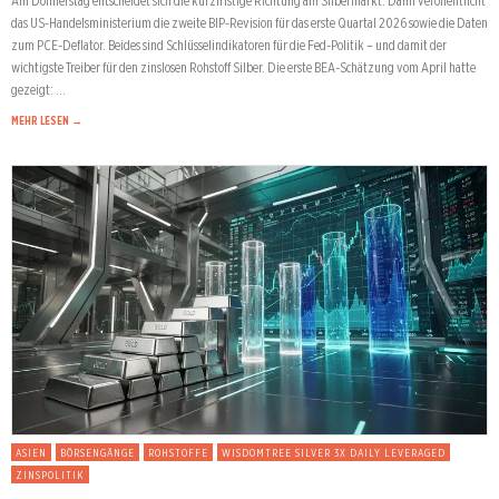
Am Donnerstag entscheidet sich die kurzfristige Richtung am Silbermarkt. Dann veröffentlicht
das US-Handelsministerium die zweite BIP-Revision für das erste Quartal 2026 sowie die Daten
zum PCE-Deflator. Beides sind Schlüsselindikatoren für die Fed-Politik – und damit der
wichtigste Treiber für den zinslosen Rohstoff Silber. Die erste BEA-Schätzung vom April hatte
gezeigt: …
MEHR LESEN →
ASIEN
BÖRSENGÄNGE
ROHSTOFFE
WISDOMTREE SILVER 3X DAILY LEVERAGED
ZINSPOLITIK