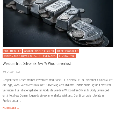
EDELMETALLE
GEOPOLITISCHE RISIKEN
HEBELPRODUKTE
WISDOMTREE SILVER 3X DAILY LEVERAGED
ZINSPOLITIK
WisdomTree Silver 3x: 5–7 % Wochenverlust
24. April 2026
Geopolitische Krisen treiben Investoren traditionell in Edelmetalle. Im Persischen Golf eskaliert
die Lage, Rohöl verteuert sich rasant. Silber reagiert auf dieses Umfeld allerdings mit massiven
Verlusten. Für Inhaber gehebelter Produkte wie dem WisdomTree Silver 3x Daily Leveraged
entfaltet diese Dynamik gerade eine schmerzhafte Wirkung. Der Silberpreis rutschte am
Freitag unter …
MEHR LESEN →