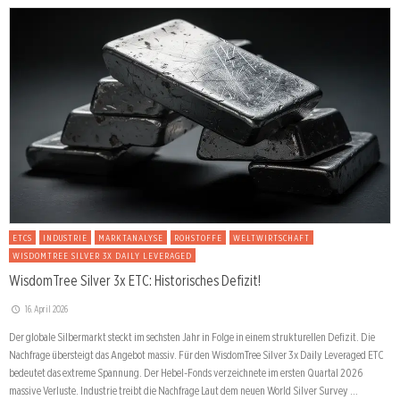
ETCS
INDUSTRIE
MARKTANALYSE
ROHSTOFFE
WELTWIRTSCHAFT
WISDOMTREE SILVER 3X DAILY LEVERAGED
WisdomTree Silver 3x ETC: Historisches Defizit!
16. April 2026
Der globale Silbermarkt steckt im sechsten Jahr in Folge in einem strukturellen Defizit. Die
Nachfrage übersteigt das Angebot massiv. Für den WisdomTree Silver 3x Daily Leveraged ETC
bedeutet das extreme Spannung. Der Hebel-Fonds verzeichnete im ersten Quartal 2026
massive Verluste. Industrie treibt die Nachfrage Laut dem neuen World Silver Survey …