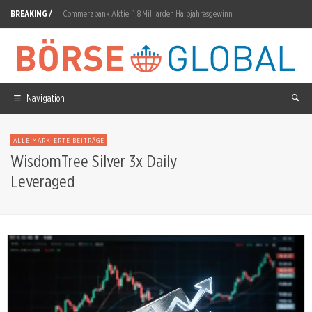
BREAKING /
Commerzbank Aktie: 1,8 Milliarden Halbjahresgewinn
Vonovia Aktie: Reform-Risiko trotz Erholung
DroneShield Aktie: Bruttomarge auf 60 Prozent gefallen
Deutsche Telekom Aktie: Glasfaser-Buchungsquote nur 17,5 Prozent
Navigation
K+S: Keuthen kauft Aktien für 62.100 Euro
ALLE MARKIERTE BEITRÄGE
Healwell AI Aktie: 7,31-Prozent-Rückgang trotz Q2-Gewinn
WisdomTree Silver 3x Daily
Leveraged
Energy Fuels Aktie: ASM-Abschluss für August erwartet
ITM Power Aktie: 100-MW-Anlage liefert erstmals kommerziell
Rigetti Aktie: 8,4-Millionen-Dollar-Auftrag von C-DAC
D-Wave Quantum Aktie: 668 Prozent Auftragsbestand-Sprung