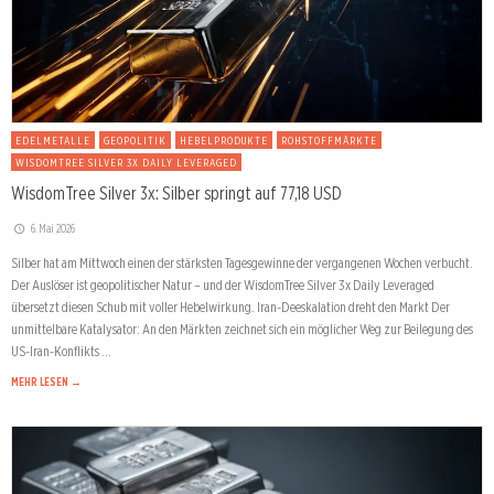
EDELMETALLE
GEOPOLITIK
HEBELPRODUKTE
ROHSTOFFMÄRKTE
WISDOMTREE SILVER 3X DAILY LEVERAGED
WisdomTree Silver 3x: Silber springt auf 77,18 USD
6. Mai 2026
Silber hat am Mittwoch einen der stärksten Tagesgewinne der vergangenen Wochen verbucht.
Der Auslöser ist geopolitischer Natur – und der WisdomTree Silver 3x Daily Leveraged
übersetzt diesen Schub mit voller Hebelwirkung. Iran-Deeskalation dreht den Markt Der
unmittelbare Katalysator: An den Märkten zeichnet sich ein möglicher Weg zur Beilegung des
US-Iran-Konflikts …
MEHR LESEN →