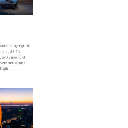
ärtslauf hingelegt. Die
ch um gut 3,6 %
 über 3 Euro ein und
t erfreulich, würden
 Es gibt …