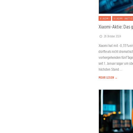
XIAOMI
XIAOMI AKTIE
Xiaomi-Aktie: Das 
28. Oktober 2024
Xiaomi hat mit -0,35 % ei
dürfte als nicht dramatis
vorhergehenden fünf Tage
seit 1. Januar sogar um ü
höchsten Stand …
MEHR LESEN →