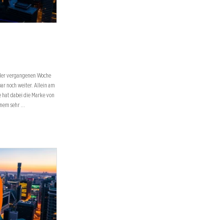
n der vergangenen Woche
bar noch weiter. Allein am
e hat dabei die Marke von
einem sehr …