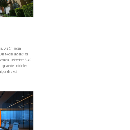
en. Die Chinesen
 Die Notierungen sind
kommen und weisen 3,40
mung vor den nächsten
iger als zwei …