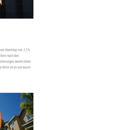
nen Abschlag von -1,5 %
htern nach den
otierungen waren allein
e Aktie ist an sich kaum