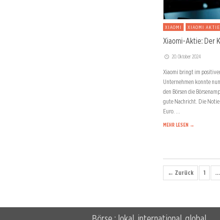
XIAOMI
XIAOMI AKTIE
Xiaomi-Aktie: Der K
20. Oktober 2024
Xiaomi bringt im positive
Unternehmen konnte nun 
den Börsen die Börsenampe
gute Nachricht. Die Noti
Euro. …
MEHR LESEN →
← Zurück
1
…
Börse : lokal, international, global