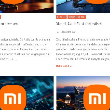
XIAOMI
XIAOMI AKTIE
t zu bremsen!
Xiaomi-Aktie: Es ist fantastisch!
1. November 2024
l weiter aufwärts. Die Aktie konnte sich nun in
Xiaomi hat auch am Freitag einen immensen Aufw
h oben entwickeln. In Deutschland ist die
Chinesen sind in den ersten Handelsstunden glei
Dienstag damit mit einem kräftigen Impuls
geklettert. Die Notierungen laufen nun deutlich
n kletterten ohnehin in den vergangenen fünf
haben aktuell sogar gut 3,24 Euro erobert. Das is
aufwärts. Die …
Charttechniker und technische Analysten sagen.
MEHR LESEN →