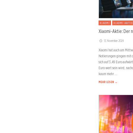
XIAOMI
XIAOMI AKTIE
Xiaomi-Aktie: Der 
13. November 2024
Xiaomi hat auch am Mittw
Notierungen gingen mit d
sich auf 3,49 Euro aufwärt
Euro wert sein wird, nac
kaum mehr …
MEHR LESEN →