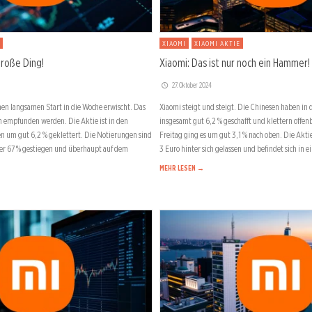
XIAOMI
XIAOMI AKTIE
große Ding!
Xiaomi: Das ist nur noch ein Hammer!
27. Oktober 2024
nen langsamen Start in die Woche erwischt. Das
Xiaomi steigt und steigt. Die Chinesen haben i
ch empfunden werden. Die Aktie ist in den
insgesamt gut 6,2 % geschafft und klettern offen
n um gut 6,2 % geklettert. Die Notierungen sind
Freitag ging es um gut 3,1 % nach oben. Die Akti
ber 67 % gestiegen und überhaupt auf dem
3 Euro hinter sich gelassen und befindet sich in 
MEHR LESEN →