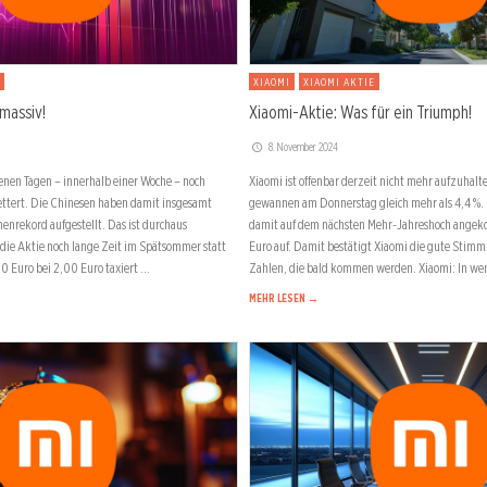
XIAOMI
XIAOMI AKTIE
massiv!
Xiaomi-Aktie: Was für ein Triumph!
8. November 2024
enen Tagen – innerhalb einer Woche – noch
Xiaomi ist offenbar derzeit nicht mehr aufzuhalt
ettert. Die Chinesen haben damit insgesamt
gewannen am Donnerstag gleich mehr als 4,4 %.
enrekord aufgestellt. Das ist durchaus
damit auf dem nächsten Mehr-Jahreshoch ange
ie Aktie noch lange Zeit im Spätsommer statt
Euro auf. Damit bestätigt Xiaomi die gute Stim
30 Euro bei 2,00 Euro taxiert …
Zahlen, die bald kommen werden. Xiaomi: In wen
MEHR LESEN →