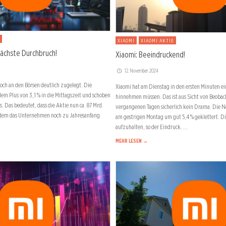
XIAOMI
XIAOMI AKTIE
nächste Durchbruch!
Xiaomi: Beeindruckend!
12. November 2024
och an den Börsen deutlich zugelegt. Die
Xiaomi hat am Dienstag in den ersten Minuten ei
em Plus von 3,1 % in die Mittagszeit und schoben
hinnehmen müssen. Das ist aus Sicht von Beobac
s. Das bedeutet, dass die Aktie nun ca. 87 Mrd.
vergangenen Tagen sicherlich kein Drama. Die N
hdem das Unternehmen noch zu Jahresanfang
am gestrigen Montag um gut 5,4 % geklettert. Di
aufzuhalten, so der Eindruck. …
MEHR LESEN →