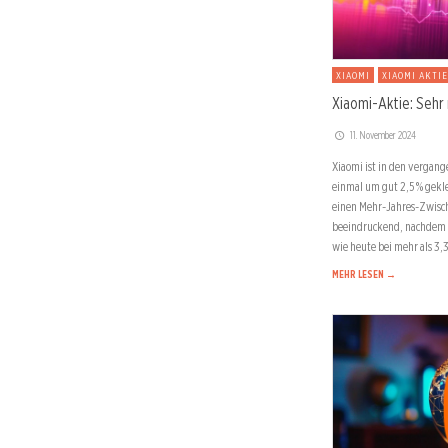
XIAOMI
XIAOMI AKTIE
Xiaomi-Aktie: Sehr 
11. November 2024
Xiaomi ist in den vergang
einmal um gut 2,5 % gekl
einen Mehr-Jahres-Zwisch
beeindruckend, nachdem d
wie heute bei mehr als 3,
MEHR LESEN →