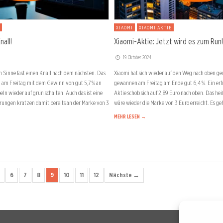
XIAOMI
XIAOMI AKTIE
nall!
Xiaomi-Aktie: Jetzt wird es zum Run!
19. Oktober 2024
n Sinne fast einen Knall nach dem nächsten. Das
Xiaomi hat sich wieder auf den Weg nach oben g
am Freitag mit dem Gewinn von gut 5,7 % an
gewannen am Freitag am Ende gut 6,4 %. Ein erfr
ln wieder auf grün schalten. Auch das ist eine
Aktie schob sich auf 2,89 Euro nach oben. Das hei
erungen kratzen damit bereits an der Marke von 3
wäre wieder die Marke von 3 Euro erreicht. Es g
MEHR LESEN →
6
7
8
9
10
11
12
Nächste →