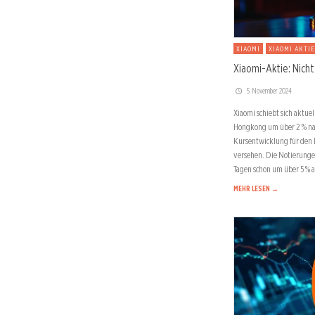
XIAOMI
XIAOMI AKTIE
Xiaomi-Aktie: Nich
5. November 2024
Xiaomi schiebt sich aktuel
Hongkong um über 2 % nac
Kursentwicklung für den 
versehen. Die Notierunge
Tagen schon um über 5 % 
MEHR LESEN →