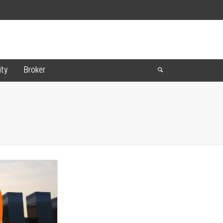
ty
Broker