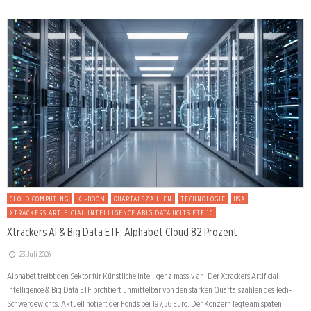
CLOUD COMPUTING
KI-BOOM
QUARTALSZAHLEN
TECHNOLOGIE
USA
XTRACKERS ARTIFICIAL INTELLIGENCE &BIG DATA UCITS ETF 1C
Xtrackers AI & Big Data ETF: Alphabet Cloud 82 Prozent
23. Juli 2026
Alphabet treibt den Sektor für Künstliche Intelligenz massiv an. Der Xtrackers Artificial
Intelligence & Big Data ETF profitiert unmittelbar von den starken Quartalszahlen des Tech-
Schwergewichts. Aktuell notiert der Fonds bei 197,56 Euro. Der Konzern legte am späten