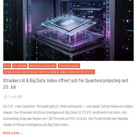
ETF
KI-BOOM
QUARTALSZAHLEN
TECHNOLOGIE
XTRACKERS ARTIFICIAL INTELLIGENCE &BIG DATA UCITS ETF 1C
Xtrackers AI & Big Data: Index öffnet sich für Quantencomputing seit
20. Juli
31. Juli 2026
Ein ETF, zwei Gesichter: Microsoft glänzt, Meta enttäuscht — und beide Zahlen fielen am selben
Abend. Der Xtrackers Artificial Intelligence & Big Data UCITS ETF profitierte trotzdem. Am
Donnerstag stieg das Papier um 1,80 Prozent auf 190,26 Euro. Der Fonds bildet den Nasdaq
Global Artificial Intelligence and Big Data Index …
MEHR LESEN →