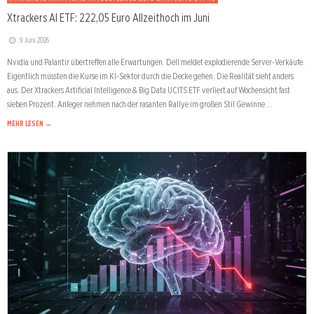
Xtrackers AI ETF: 222,05 Euro Allzeithoch im Juni
9. Juni 2026
Nvidia und Palantir übertreffen alle Erwartungen. Dell meldet explodierende Server-Verkäufe.
Eigentlich müssten die Kurse im KI-Sektor durch die Decke gehen. Die Realität sieht anders
aus. Der Xtrackers Artificial Intelligence & Big Data UCITS ETF verliert auf Wochensicht fast
sieben Prozent. Anleger nehmen nach der rasanten Rallye im großen Stil Gewinne …
MEHR LESEN →