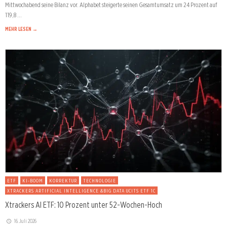
Mittwochabend seine Bilanz vor. Alphabet steigerte seinen Gesamtumsatz um 24 Prozent auf
119,8 …
MEHR LESEN →
ETF
KI-BOOM
KORREKTUR
TECHNOLOGIE
XTRACKERS ARTIFICIAL INTELLIGENCE &BIG DATA UCITS ETF 1C
Xtrackers AI ETF: 10 Prozent unter 52-Wochen-Hoch
16. Juli 2026