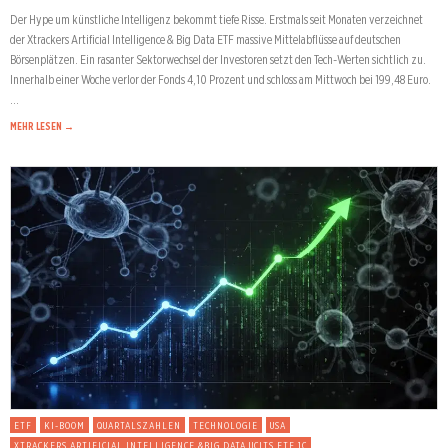
Der Hype um künstliche Intelligenz bekommt tiefe Risse. Erstmals seit Monaten verzeichnet
der Xtrackers Artificial Intelligence & Big Data ETF massive Mittelabflüsse auf deutschen
Börsenplätzen. Ein rasanter Sektorwechsel der Investoren setzt den Tech-Werten sichtlich zu.
Innerhalb einer Woche verlor der Fonds 4,10 Prozent und schloss am Mittwoch bei 199,48 Euro.
…
MEHR LESEN →
ETF
KI-BOOM
QUARTALSZAHLEN
TECHNOLOGIE
USA
XTRACKERS ARTIFICIAL INTELLIGENCE &BIG DATA UCITS ETF 1C