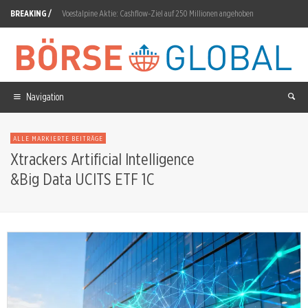
BREAKING /
Voestalpine Aktie: Cashflow-Ziel auf 250 Millionen angehoben
SK Hynix Aktie: Zwischen Chip-Boom und Exportfalle
Almonty Aktie: Umsatz springt 221 Prozent
Rolls-Royce Aktie: Ex-Dividende 6,0 Pence am 6. August
Navigation
Advanced Blockchain Aktie: 8,52-Prozent-Rückgang auf 1,29 Euro
ALLE MARKIERTE BEITRÄGE
Kratos Defense Aktie: 7,41% Sprung nach Zahlen-Beat
Xtrackers Artificial Intelligence
&Big Data UCITS ETF 1C
Alphabet Aktie: 12,53 Prozent Wochengewinn trotz Kartellklagen
Smartbird: Elizabeth Mora und Dan Kasun in den Vorstand
Deutz: GEREON-Serienproduktion in Ulm gestartet
Eli Lilly Aktie: Q2-Umsatz 22,97 Milliarden schlägt Konsens