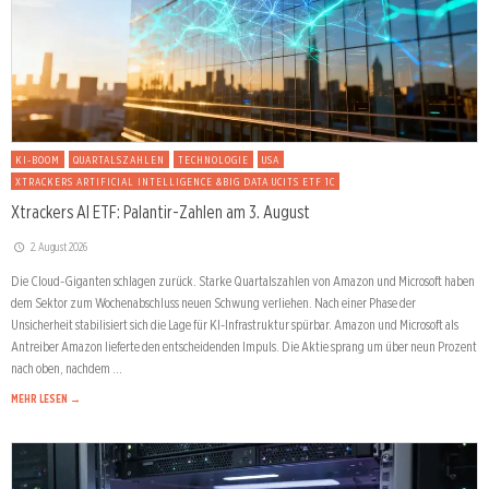
KI-BOOM
QUARTALSZAHLEN
TECHNOLOGIE
USA
XTRACKERS ARTIFICIAL INTELLIGENCE &BIG DATA UCITS ETF 1C
Xtrackers AI ETF: Palantir-Zahlen am 3. August
2. August 2026
Die Cloud-Giganten schlagen zurück. Starke Quartalszahlen von Amazon und Microsoft haben
dem Sektor zum Wochenabschluss neuen Schwung verliehen. Nach einer Phase der
Unsicherheit stabilisiert sich die Lage für KI-Infrastruktur spürbar. Amazon und Microsoft als
Antreiber Amazon lieferte den entscheidenden Impuls. Die Aktie sprang um über neun Prozent
nach oben, nachdem …
MEHR LESEN →