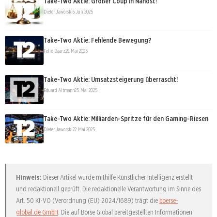
Take-Two Aktie: Großer Coup in Nahost!
Dieter Jaworski
6. Juli 2025
Take-Two Aktie: Fehlende Bewegung?
Felix Baarz
29. Mai 2025
Take-Two Aktie: Umsatzsteigerung überrascht!
Eduard Altmann
25. Mai 2025
Take-Two Aktie: Milliarden-Spritze für den Gaming-Riesen
Dieter Jaworski
22. Mai 2025
Hinweis:
Dieser Artikel wurde mithilfe Künstlicher Intelligenz erstellt
und redaktionell geprüft. Die redaktionelle Verantwortung im Sinne des
Art. 50 KI-VO (Verordnung (EU) 2024/1689) trägt die
boerse-
global.de GmbH
. Die auf Börse Global bereitgestellten Informationen