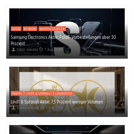
ASIEN
KI-BOOM
QUARTALSZAHLEN
Samsung Electronics Aktie: Fold8-Vorbestellungen über 30
Prozent
Dieter Jaworski
7. Aug. 2026
EUROPA
LINDT & SPRÜNGLI
LUXUSGÜTER
Lindt & Sprüngli Aktie: 7,5 Prozent weniger Volumen
Eduard Altmann
7. Aug. 2026