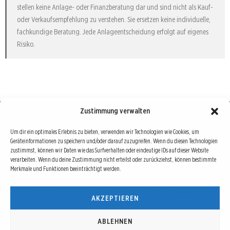
stellen keine Anlage- oder Finanzberatung dar und sind nicht als Kauf-
oder Verkaufsempfehlung zu verstehen. Sie ersetzen keine individuelle,
fachkundige Beratung. Jede Anlageentscheidung erfolgt auf eigenes
Risiko.
Zustimmung verwalten
Börse : lokal, international, global
Um dir ein optimales Erlebnis zu bieten, verwenden wir Technologien wie Cookies, um
Geräteinformationen zu speichern und/oder darauf zuzugreifen. Wenn du diesen Technologien
Erfolgreiche Börsengeschäfte bedingen vor allem drei Dinge: Verlässliche Informationen,
zustimmst, können wir Daten wie das Surfverhalten oder eindeutige IDs auf dieser Website
richtige Interpretationen und unabhängige Informationsquellen. Diese drei Bausteine sind
verarbeiten. Wenn du deine Zustimmung nicht erteilst oder zurückziehst, können bestimmte
Merkmale und Funktionen beeinträchtigt werden.
auch die redaktionelle Leitlinie von Börse Global.
Hinter Börse Global steht ein Team von erfahrenen Finanzjournalisten, die zum Teil schon
AKZEPTIEREN
seit Jahrzehnten Börse in all ihren Facetten leben und mit diesem Internetprojekt
interessierten Lesern und Investoren ein Angebot machen wollen, sich über spannende
Entwicklungen, Tendenzen, Chancen und Risiken von Börsen-Investments zu informieren.
ABLEHNEN