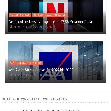
AKTIENRÜCKKAUF
NETFLIX
QUARTALSZAHLEN
Netflix Aktie: Umsatzprognose bei 12,86 Milliarden Dollar
Mirko Hennecke
7. Aug. 2026
AXA
EUROPA
EXPANSION
Axa Aktie: Strategieplan für 2027 bis 2029
Mirko Hennecke
7. Aug. 2026
WEITERE NEWS ZU TAKE-TWO INTERACTIVE