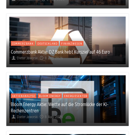
COMMERZBANK
DEUTSCHLAND
FINANZWESEN
Commerzbank Aktie: DZ Bank hebt Kursziel auf 46 Euro
Dieter Jaworski
8. Aug. 2026
AKTIENANALYSE
BLOOM ENERGY
ENERGIESEKTOR
Bloom Energy Aktie: Wette auf die Stromlücke der KI-
Rechenzentren
Dieter Jaworski
8. Aug. 2026