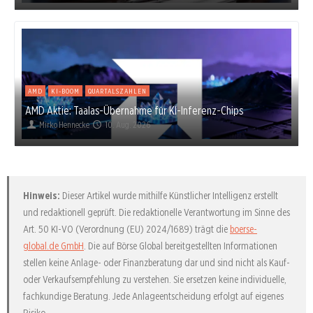
AMD
KI-BOOM
QUARTALSZAHLEN
AMD Aktie: Taalas-Übernahme für KI-Inferenz-Chips
Mirko Hennecke
10. Aug. 2026
Hinweis:
Dieser Artikel wurde mithilfe Künstlicher Intelligenz erstellt
und redaktionell geprüft. Die redaktionelle Verantwortung im Sinne des
Art. 50 KI-VO (Verordnung (EU) 2024/1689) trägt die
boerse-
global.de GmbH
. Die auf Börse Global bereitgestellten Informationen
stellen keine Anlage- oder Finanzberatung dar und sind nicht als Kauf-
oder Verkaufsempfehlung zu verstehen. Sie ersetzen keine individuelle,
fachkundige Beratung. Jede Anlageentscheidung erfolgt auf eigenes
Risiko.