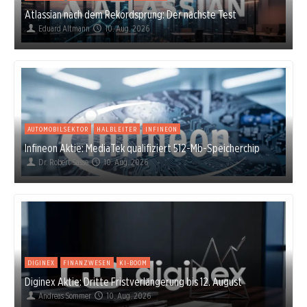
Atlassian nach dem Rekordsprung: Der nächste Test
Eduard Altmann
10. Aug. 2026
AUTOMOBILSEKTOR
HALBLEITER
INFINEON
Infineon Aktie: MediaTek qualifiziert 512-Mb-Speicherchip
Dr. Robert Sasse
10. Aug. 2026
DIGINEX
FINANZWESEN
KI-BOOM
Diginex Aktie: Dritte Fristverlängerung bis 12. August
Andreas Sommer
10. Aug. 2026