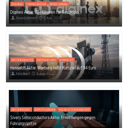
DIGINEX
FINANZWESEN
REGULIERUNG
Diginex Aktie: 70 Millionen für Resulticks
Eduard Altmann
8. Aug. 2026
AKTIENANALYSE
DEUTSCHLAND
HENSOLDT
Hensoldt Aktie: Warburg hebt Kursziel auf 94 Euro
Felix Baarz
8. Aug. 2026
AKTIENMARKT
ERMITTLUNGEN
HALBLEITERINDUSTRIE
Sivers Semiconductors Aktie: Ermittlungen gegen
Führungsspitze