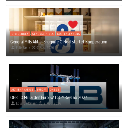
DIVIDENDEN
GENERAL MILLS
KOSTENSENKUNG
General Mills Aktie: Shaquille O’Neal startet Kooperation
Felix Baarz
9. Aug. 2026
AKTIENANALYSE
EUROPA
OHB SE
OHB: 10 Milliarden Euro SATCOMBw4 ab 2027
Eduard Altmann
9. Aug. 2026