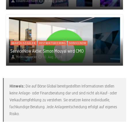
Eduard Altmann
10. Aug. 2026
QUARTALSZAHLEN
RESTRUKTURIERUNG
SERVICENOW
ServiceNow Aktie: Simon Mouyal wird CMO
Mirko Hennecke
10. Aug. 2026
Hinweis:
Die auf Börse Global bereitgestellten Informationen stellen
keine Anlage- oder Finanzberatung dar und sind nicht als Kauf- oder
Verkaufsempfehlung zu verstehen. Sie ersetzen keine individuelle,
fachkundige Beratung. Jede Anlageentscheidung erfolgt auf eigenes
Risiko.