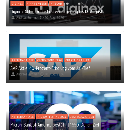
DIGINEX
FINANZWESEN
KI-BOOM
Diginex Aktie: Dritte Fristverlängerung bis 12. August
Andreas Sommer
10. Aug. 2026
AKTIENANALYSE
CLOUD COMPUTING
QUARTALSZAHLEN
SAP Aktie: 40-Prozent-Erholung vom Juli-Tief
Andreas Sommer
10. Aug. 2026
AKTIENANALYSE
MICRON TECHNOLOGY
QUARTALSZAHLEN
Micron: Bank of America bestätigt 1.550-Dollar-Ziel