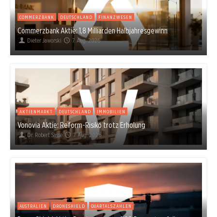
COMMERZBANK
DEUTSCHLAND
FINANZWESEN
Commerzbank Aktie: 1,8 Milliarden Halbjahresgewinn
Dieter Jaworski
7. Aug. 2026
AKTIENMARKT
DEUTSCHLAND
IMMOBILIEN
Vonovia Aktie: Reform-Risiko trotz Erholung
Dr. Robert Sasse
7. Aug. 2026
AUSTRALIEN
DRONESHIELD
QUARTALSZAHLEN