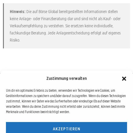
Hinweis:
Die auf Börse Global bereitgestellten Informationen stellen
keine Anlage- oder Finanzberatung dar und sind nicht als Kauf- oder
Verkaufsempfehlung zu verstehen. Sie ersetzen keine individuelle,
fachkundige Beratung. Jede Anlageentscheidung erfolgt auf eigenes
Risiko.
Zustimmung verwalten
Börse : lokal, international, global
Um dir ein optimales Erlebnis zu bieten, verwenden wir Technologien wie Cookies, um
Geräteinformationen zu speichern und/oder darauf zuzugreifen. Wenn du diesen Technologien
Erfolgreiche Börsengeschäfte bedingen vor allem drei Dinge: Verlässliche Informationen,
zustimmst, können wir Daten wie das Surfverhalten oder eindeutige IDs auf dieser Website
richtige Interpretationen und unabhängige Informationsquellen. Diese drei Bausteine sind
verarbeiten. Wenn du deine Zustimmung nicht erteilst oder zurückziehst, können bestimmte
Merkmale und Funktionen beeinträchtigt werden.
auch die redaktionelle Leitlinie von Börse Global.
Hinter Börse Global steht ein Team von erfahrenen Finanzjournalisten, die zum Teil schon
AKZEPTIEREN
seit Jahrzehnten Börse in all ihren Facetten leben und mit diesem Internetprojekt