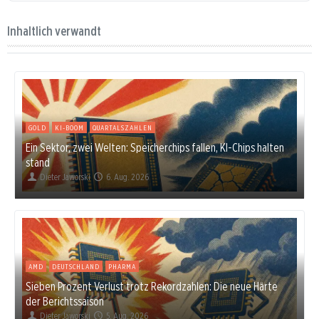
Inhaltlich verwandt
GOLD
KI-BOOM
QUARTALSZAHLEN
Ein Sektor, zwei Welten: Speicherchips fallen, KI-Chips halten
stand
Dieter Jaworski
6. Aug. 2026
AMD
DEUTSCHLAND
PHARMA
Sieben Prozent Verlust trotz Rekordzahlen: Die neue Härte
der Berichtssaison
Dieter Jaworski
5. Aug. 2026