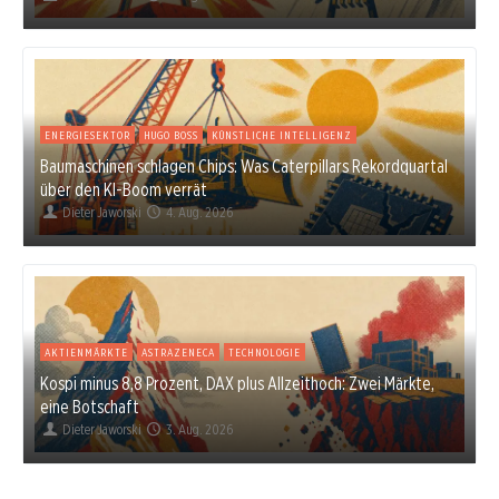
ENERGIESEKTOR
HUGO BOSS
KÜNSTLICHE INTELLIGENZ
Baumaschinen schlagen Chips: Was Caterpillars Rekordquartal
über den KI-Boom verrät
Dieter Jaworski
4. Aug. 2026
AKTIENMÄRKTE
ASTRAZENECA
TECHNOLOGIE
Kospi minus 8,8 Prozent, DAX plus Allzeithoch: Zwei Märkte,
eine Botschaft
Dieter Jaworski
3. Aug. 2026