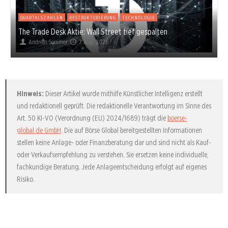
QUARTALSZAHLEN
RESTRUKTURIERUNG
TECHNOLOGIE
The Trade Desk Aktie: Wall Street tief gespalten
Andreas Sommer
7. Aug. 2026
Hinweis:
Dieser Artikel wurde mithilfe Künstlicher Intelligenz erstellt
und redaktionell geprüft. Die redaktionelle Verantwortung im Sinne des
Art. 50 KI-VO (Verordnung (EU) 2024/1689) trägt die
boerse-
global.de GmbH
. Die auf Börse Global bereitgestellten Informationen
stellen keine Anlage- oder Finanzberatung dar und sind nicht als Kauf-
oder Verkaufsempfehlung zu verstehen. Sie ersetzen keine individuelle,
fachkundige Beratung. Jede Anlageentscheidung erfolgt auf eigenes
Risiko.