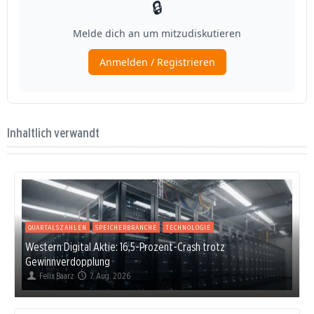
Inhaltlich verwandt
QUARTALSZAHLEN
SPEICHERBRANCHE
TECHNOLOGIE
Western Digital Aktie: 16,5-Prozent-Crash trotz
Gewinnverdopplung
Felix Baarz
7. Aug. 2026