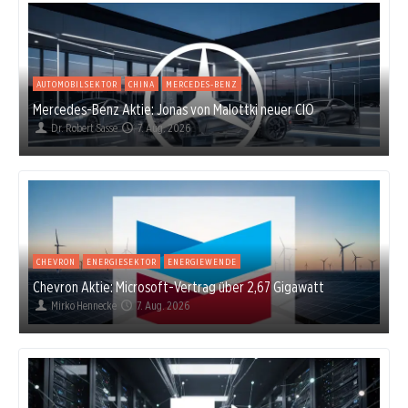
AUTOMOBILSEKTOR
CHINA
MERCEDES-BENZ
Mercedes-Benz Aktie: Jonas von Malottki neuer CIO
Dr. Robert Sasse
7. Aug. 2026
CHEVRON
ENERGIESEKTOR
ENERGIEWENDE
Chevron Aktie: Microsoft-Vertrag über 2,67 Gigawatt
Mirko Hennecke
7. Aug. 2026