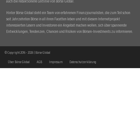
auch die redaktionelle Leitlinie von Börse Global.
Hinter Börse Global steht ein Team von erfahrenen Finanzjournalisten, die zum Teil schon
seit Jahrzehnten Börse in all ihren Facetten leben und mit diesem Internetprojekt
interessierten Lesern und Investoren ein Angebot machen wollen, sich über spannende
Entwicklungen, Tendenzen, Chancen und Risiken von Börsen-Investments zu informieren.
© Copyright 2016 - 2026 | Börse Global
Über Börse Global
AGB
Impressum
Datenschutzerklärung