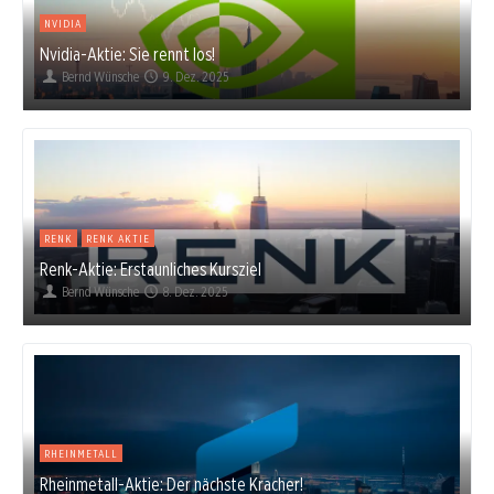
NVIDIA
Nvidia-Aktie: Sie rennt los!
Bernd Wünsche
9. Dez. 2025
RENK
RENK AKTIE
Renk-Aktie: Erstaunliches Kursziel
Bernd Wünsche
8. Dez. 2025
RHEINMETALL
Rheinmetall-Aktie: Der nächste Kracher!