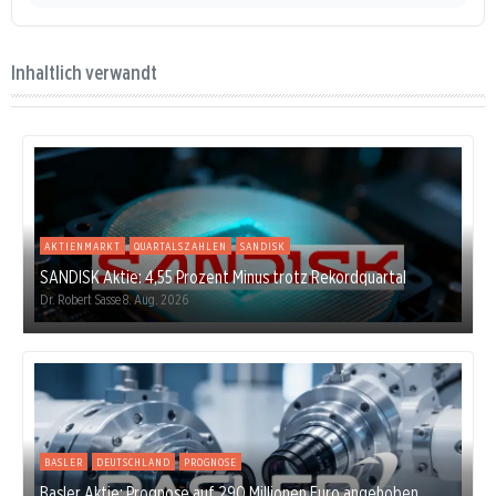
Inhaltlich verwandt
AKTIENMARKT
QUARTALSZAHLEN
SANDISK
SANDISK Aktie: 4,55 Prozent Minus trotz Rekordquartal
Dr. Robert Sasse
8. Aug. 2026
BASLER
DEUTSCHLAND
PROGNOSE
Basler Aktie: Prognose auf 290 Millionen Euro angehoben