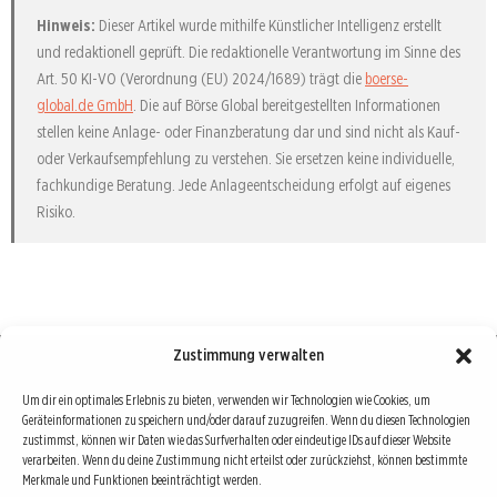
Hinweis:
Dieser Artikel wurde mithilfe Künstlicher Intelligenz erstellt
und redaktionell geprüft. Die redaktionelle Verantwortung im Sinne des
Art. 50 KI-VO (Verordnung (EU) 2024/1689) trägt die
boerse-
global.de GmbH
. Die auf Börse Global bereitgestellten Informationen
stellen keine Anlage- oder Finanzberatung dar und sind nicht als Kauf-
oder Verkaufsempfehlung zu verstehen. Sie ersetzen keine individuelle,
fachkundige Beratung. Jede Anlageentscheidung erfolgt auf eigenes
Risiko.
Zustimmung verwalten
Börse : lokal, international, global
Um dir ein optimales Erlebnis zu bieten, verwenden wir Technologien wie Cookies, um
Geräteinformationen zu speichern und/oder darauf zuzugreifen. Wenn du diesen Technologien
Erfolgreiche Börsengeschäfte bedingen vor allem drei Dinge: Verlässliche Informationen,
zustimmst, können wir Daten wie das Surfverhalten oder eindeutige IDs auf dieser Website
richtige Interpretationen und unabhängige Informationsquellen. Diese drei Bausteine sind
verarbeiten. Wenn du deine Zustimmung nicht erteilst oder zurückziehst, können bestimmte
Merkmale und Funktionen beeinträchtigt werden.
auch die redaktionelle Leitlinie von Börse Global.