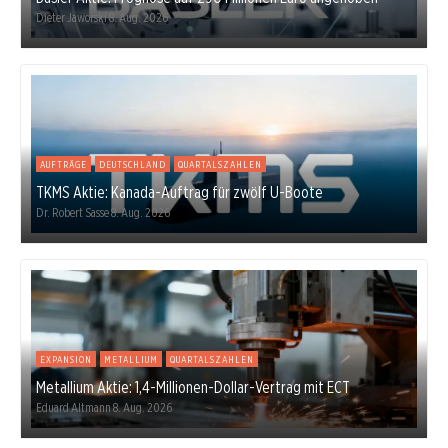
Dieter Jaworski
8. Aug. 2026
AUFTRÄGE
DEUTSCHLAND
QUARTALSZAHLEN
TKMS Aktie: Kanada-Auftrag für zwölf U-Boote
Dr. Robert Sasse
8. Aug. 2026
EXPANSION
METALLIUM
QUARTALSZAHLEN
Metallium Aktie: 1,4-Millionen-Dollar-Vertrag mit ECT
Eduard Altmann
8. Aug. 2026