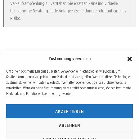
Verkaufsempfehlung zu verstehen. Sie ersetzen keine individuelle,
fachkundige Beratung. Jede Anlageentscheidung erfolgt auf eigenes
Risiko.
Zustimmung verwalten
Börse : lokal, international, global
Um dir ein optimales Erlebnis zu bieten, verwenden wir Technologien wie Cookies, um
Geräteinformationen zu speichern und/oder darauf zuzugreifen. Wenn du diesen Technologien
Erfolgreiche Börsengeschäfte bedingen vor allem drei Dinge: Verlässliche Informationen,
zustimmst, können wir Daten wie das Surfverhalten oder eindeutige IDs auf dieser Website
richtige Interpretationen und unabhängige Informationsquellen. Diese drei Bausteine sind
verarbeiten. Wenn du deine Zustimmung nicht erteilst oder zurückziehst, können bestimmte
Merkmale und Funktionen beeinträchtigt werden.
auch die redaktionelle Leitlinie von Börse Global.
Hinter Börse Global steht ein Team von erfahrenen Finanzjournalisten, die zum Teil schon
AKZEPTIEREN
seit Jahrzehnten Börse in all ihren Facetten leben und mit diesem Internetprojekt
interessierten Lesern und Investoren ein Angebot machen wollen, sich über spannende
Entwicklungen, Tendenzen, Chancen und Risiken von Börsen-Investments zu informieren.
ABLEHNEN