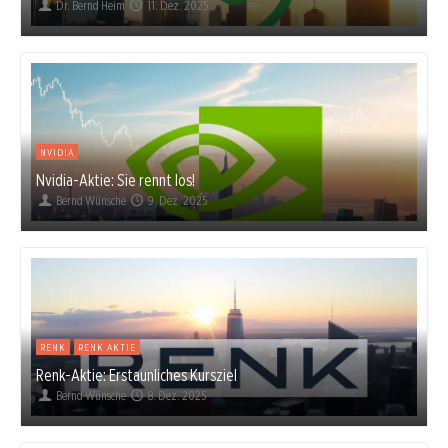
Dr. Bernd Heim
11. Dez. 2025
NVIDIA
Nvidia-Aktie: Sie rennt los!
Bernd Wünsche
9. Dez. 2025
RENK
RENK AKTIE
Renk-Aktie: Erstaunliches Kursziel
Bernd Wünsche
8. Dez. 2025