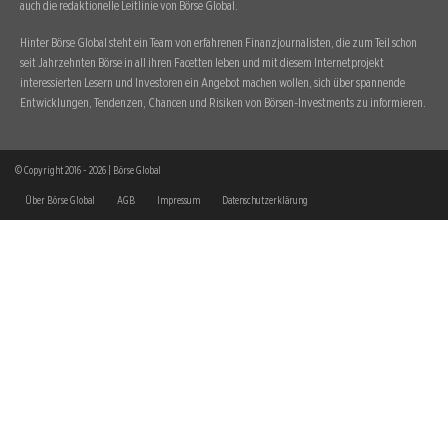
auch die redaktionelle Leitlinie von Börse Global.
Hinter Börse Global steht ein Team von erfahrenen Finanzjournalisten, die zum Teil schon
seit Jahrzehnten Börse in all ihren Facetten leben und mit diesem Internetprojekt
interessierten Lesern und Investoren ein Angebot machen wollen, sich über spannende
Entwicklungen, Tendenzen, Chancen und Risiken von Börsen-Investments zu informieren.
© Copyright 2016 - 2026 | Börse Global
Über Börse Global
AGB
Impressum
Datenschutzerklärung