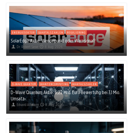
ENERGIESEKTOR
QUARTALSZAHLEN
REGULIERUNG
SolarEdge Aktie: Wendepunkt oder Warnsignal?
Dr. Robert Sasse
8. Aug. 2026
D-WAVE QUANTUM
QUANTENCOMPUTING
QUARTALSZAHLEN
D-Wave Quantum Aktie: 6,22 Mrd. Euro Bewertung bei 3,1 Mio.
Umsatz
Eduard Altmann
8. Aug. 2026