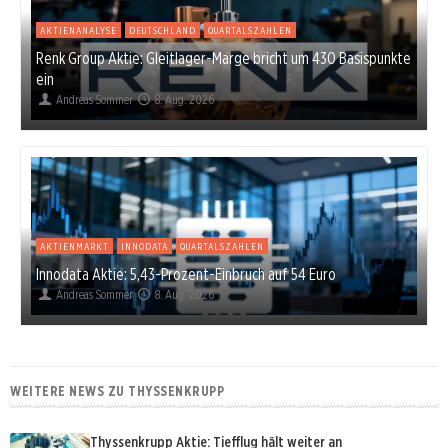
AKTIENANALYSE
DEUTSCHLAND
QUARTALSZAHLEN
Renk Group Aktie: Gleitlager-Marge bricht um 430 Basispunkte
ein
Andreas Sommer
8. Aug. 2026
AKTIENMARKT
INNODATA
QUARTALSZAHLEN
Innodata Aktie: 5,43-Prozent-Einbruch auf 54 Euro
Andreas Sommer
8. Aug. 2026
WEITERE NEWS ZU THYSSENKRUPP
Thyssenkrupp Aktie: Tiefflug hält weiter an