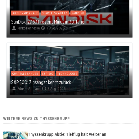
AKTIENRÜCKKAUF
QUARTALSZAHLEN
SANDISK
SanDisk: 27,63 Prozent Minus in 30 Tagen
Mirko Hennecke
7. Aug. 2026
QUARTALSZAHLEN
S&P 500
TECHNOLOGIE
S&P 500: Zinsangst kehrt zurück
Eduard Altmann
7. Aug. 2026
WEITERE NEWS ZU THYSSENKRUPP
Thyssenkrupp Aktie: Tiefflug hält weiter an