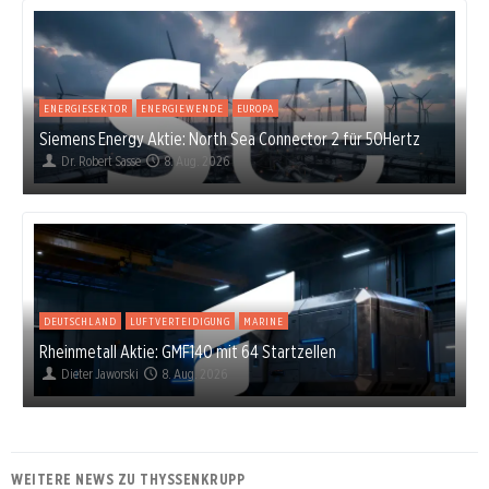
ENERGIESEKTOR
ENERGIEWENDE
EUROPA
Siemens Energy Aktie: North Sea Connector 2 für 50Hertz
Dr. Robert Sasse
8. Aug. 2026
DEUTSCHLAND
LUFTVERTEIDIGUNG
MARINE
Rheinmetall Aktie: GMF140 mit 64 Startzellen
Dieter Jaworski
8. Aug. 2026
WEITERE NEWS ZU THYSSENKRUPP