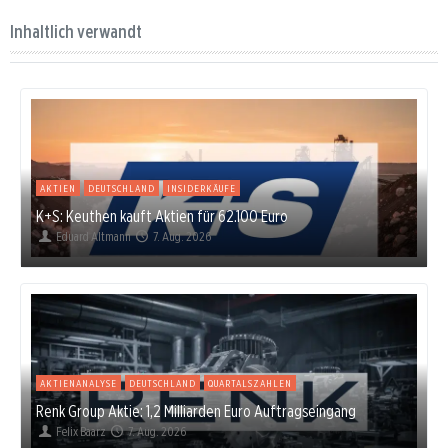
Inhaltlich verwandt
AKTIEN
DEUTSCHLAND
INSIDERKÄUFE
K+S: Keuthen kauft Aktien für 62.100 Euro
Eduard Altmann
7. Aug. 2026
AKTIENANALYSE
DEUTSCHLAND
QUARTALSZAHLEN
Renk Group Aktie: 1,2 Milliarden Euro Auftragseingang
Felix Baarz
7. Aug. 2026