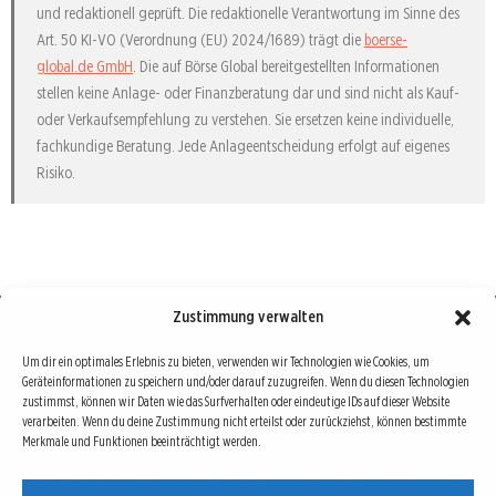
und redaktionell geprüft. Die redaktionelle Verantwortung im Sinne des
Art. 50 KI-VO (Verordnung (EU) 2024/1689) trägt die
boerse-
global.de GmbH
. Die auf Börse Global bereitgestellten Informationen
stellen keine Anlage- oder Finanzberatung dar und sind nicht als Kauf-
oder Verkaufsempfehlung zu verstehen. Sie ersetzen keine individuelle,
fachkundige Beratung. Jede Anlageentscheidung erfolgt auf eigenes
Risiko.
Zustimmung verwalten
Börse : lokal, international, global
Um dir ein optimales Erlebnis zu bieten, verwenden wir Technologien wie Cookies, um
Geräteinformationen zu speichern und/oder darauf zuzugreifen. Wenn du diesen Technologien
Erfolgreiche Börsengeschäfte bedingen vor allem drei Dinge: Verlässliche Informationen,
zustimmst, können wir Daten wie das Surfverhalten oder eindeutige IDs auf dieser Website
richtige Interpretationen und unabhängige Informationsquellen. Diese drei Bausteine sind
verarbeiten. Wenn du deine Zustimmung nicht erteilst oder zurückziehst, können bestimmte
Merkmale und Funktionen beeinträchtigt werden.
auch die redaktionelle Leitlinie von Börse Global.
Hinter Börse Global steht ein Team von erfahrenen Finanzjournalisten, die zum Teil schon