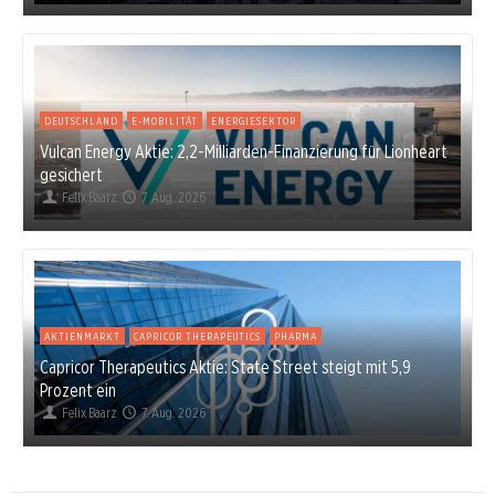
DEUTSCHLAND
E-MOBILITÄT
ENERGIESEKTOR
Vulcan Energy Aktie: 2,2-Milliarden-Finanzierung für Lionheart
gesichert
Felix Baarz
7. Aug. 2026
AKTIENMARKT
CAPRICOR THERAPEUTICS
PHARMA
Capricor Therapeutics Aktie: State Street steigt mit 5,9
Prozent ein
Felix Baarz
7. Aug. 2026