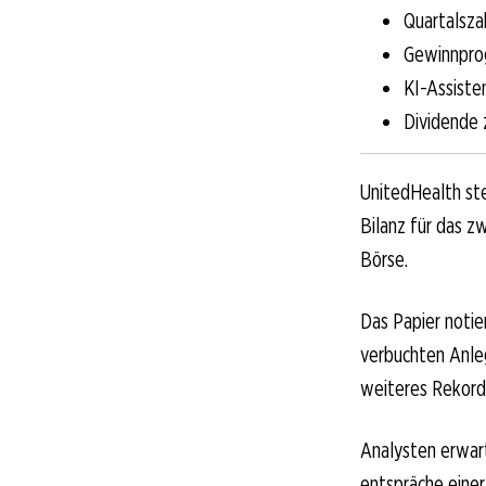
Quartalsza
Gewinnprog
KI-Assiste
Dividende 
UnitedHealth ste
Bilanz für das z
Börse.
Das Papier notie
verbuchten Anleg
weiteres Rekordj
Analysten erwart
entspräche einer