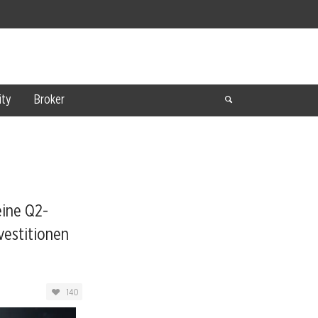
ty
Broker
eine Q2-
vestitionen
140