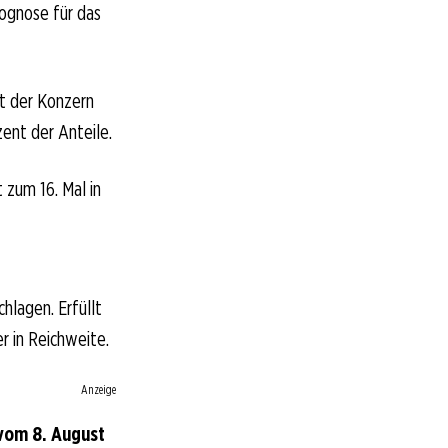
rognose für das
zt der Konzern
zent der Anteile.
 zum 16. Mal in
chlagen. Erfüllt
r in Reichweite.
Anzeige
 vom 8. August