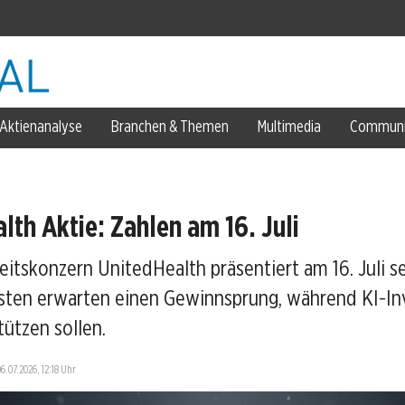
Aktienanalyse
Branchen & Themen
Multimedia
Communi
lth Aktie: Zahlen am 16. Juli
itskonzern UnitedHealth präsentiert am 16. Juli s
sjahr
ysten erwarten einen Gewinnsprung, während KI-In
tützen sollen.
hr
06.07.2026, 12:18 Uhr