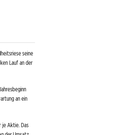
heitsriese seine
rken Lauf an der
 Jahresbeginn
artung an ein
 je Aktie. Das
lag der Umsatz