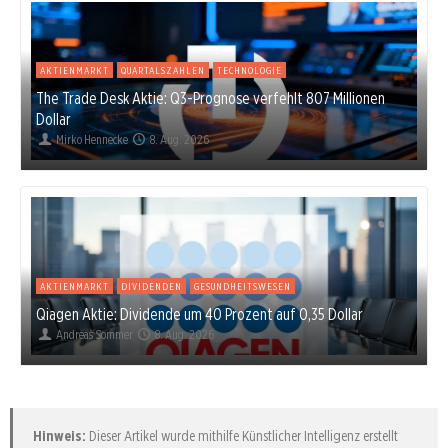
AKTIENMARKT
QUARTALSZAHLEN
TECHNOLOGIE
The Trade Desk Aktie: Q3-Prognose verfehlt 807 Millionen
Dollar
Mirko Hennecke
8. Aug. 2026
AKTIENMARKT
DIVIDENDEN
GESUNDHEITSWESEN
Qiagen Aktie: Dividende um 40 Prozent auf 0,35 Dollar
Andreas Sommer
8. Aug. 2026
Hinweis:
Dieser Artikel wurde mithilfe Künstlicher Intelligenz erstellt