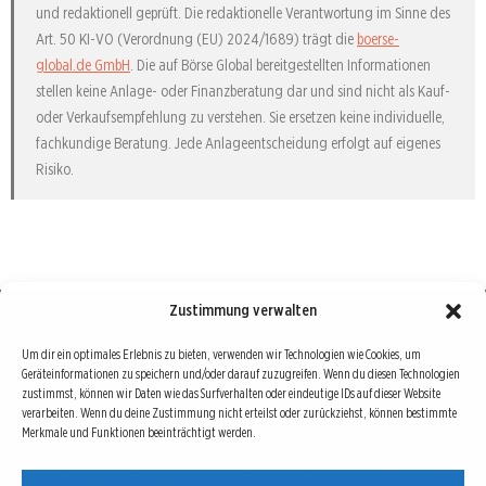
und redaktionell geprüft. Die redaktionelle Verantwortung im Sinne des
Art. 50 KI-VO (Verordnung (EU) 2024/1689) trägt die
boerse-
global.de GmbH
. Die auf Börse Global bereitgestellten Informationen
stellen keine Anlage- oder Finanzberatung dar und sind nicht als Kauf-
oder Verkaufsempfehlung zu verstehen. Sie ersetzen keine individuelle,
fachkundige Beratung. Jede Anlageentscheidung erfolgt auf eigenes
Risiko.
Zustimmung verwalten
Börse : lokal, international, global
Um dir ein optimales Erlebnis zu bieten, verwenden wir Technologien wie Cookies, um
Geräteinformationen zu speichern und/oder darauf zuzugreifen. Wenn du diesen Technologien
Erfolgreiche Börsengeschäfte bedingen vor allem drei Dinge: Verlässliche Informationen,
zustimmst, können wir Daten wie das Surfverhalten oder eindeutige IDs auf dieser Website
richtige Interpretationen und unabhängige Informationsquellen. Diese drei Bausteine sind
verarbeiten. Wenn du deine Zustimmung nicht erteilst oder zurückziehst, können bestimmte
Merkmale und Funktionen beeinträchtigt werden.
auch die redaktionelle Leitlinie von Börse Global.
Hinter Börse Global steht ein Team von erfahrenen Finanzjournalisten, die zum Teil schon