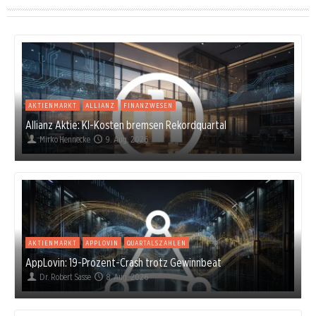
AKTIENMARKT
ALLIANZ
FINANZWESEN
Allianz Aktie: KI-Kosten bremsen Rekordquartal
Mirko Hennecke
9. Aug. 2026
AKTIENMARKT
APPLOVIN
QUARTALSZAHLEN
AppLovin: 19-Prozent-Crash trotz Gewinnbeat
Dr. Robert Sasse
8. Aug. 2026