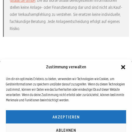
global.de GmbH
. Die auf Börse Global bereitgestellten Informationen
stellen keine Anlage- oder Finanzberatung dar und sind nicht als Kauf-
oder Verkaufsempfehlung zu verstehen. Sie ersetzen keine individuelle,
fachkundige Beratung. Jede Anlageentscheidung erfolgt auf eigenes
Risiko.
Zustimmung verwalten
Börse : lokal, international, global
Um dir ein optimales Erlebnis zu bieten, verwenden wir Technologien wie Cookies, um
Geräteinformationen zu speichern und/oder darauf zuzugreifen. Wenn du diesen Technologien
Erfolgreiche Börsengeschäfte bedingen vor allem drei Dinge: Verlässliche Informationen,
zustimmst, können wir Daten wie das Surfverhalten oder eindeutige IDs auf dieser Website
richtige Interpretationen und unabhängige Informationsquellen. Diese drei Bausteine sind
verarbeiten. Wenn du deine Zustimmung nicht erteilst oder zurückziehst, können bestimmte
Merkmale und Funktionen beeinträchtigt werden.
auch die redaktionelle Leitlinie von Börse Global.
Hinter Börse Global steht ein Team von erfahrenen Finanzjournalisten, die zum Teil schon
AKZEPTIEREN
seit Jahrzehnten Börse in all ihren Facetten leben und mit diesem Internetprojekt
interessierten Lesern und Investoren ein Angebot machen wollen, sich über spannende
Entwicklungen, Tendenzen, Chancen und Risiken von Börsen-Investments zu informieren.
ABLEHNEN