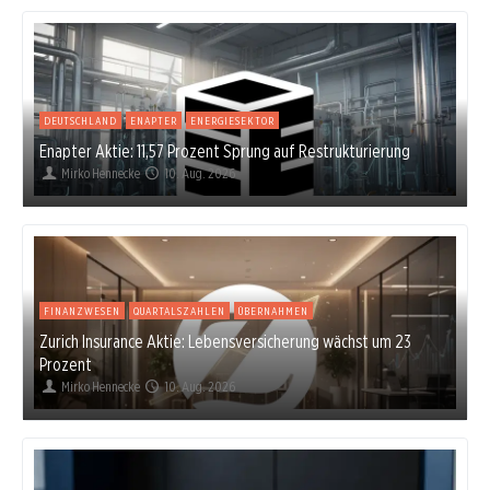
DEUTSCHLAND
ENAPTER
ENERGIESEKTOR
Enapter Aktie: 11,57 Prozent Sprung auf Restrukturierung
Mirko Hennecke
10. Aug. 2026
FINANZWESEN
QUARTALSZAHLEN
ÜBERNAHMEN
Zurich Insurance Aktie: Lebensversicherung wächst um 23
Prozent
Mirko Hennecke
10. Aug. 2026