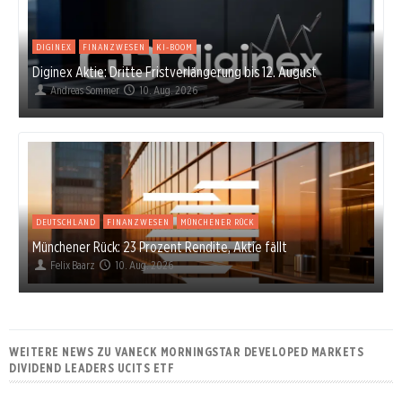
DIGINEX
FINANZWESEN
KI-BOOM
Diginex Aktie: Dritte Fristverlängerung bis 12. August
Andreas Sommer
10. Aug. 2026
DEUTSCHLAND
FINANZWESEN
MÜNCHENER RÜCK
Münchener Rück: 23 Prozent Rendite, Aktie fällt
Felix Baarz
10. Aug. 2026
WEITERE NEWS ZU VANECK MORNINGSTAR DEVELOPED MARKETS
DIVIDEND LEADERS UCITS ETF