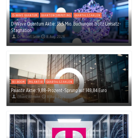
D-WAVE QUANTUM
QUANTENCOMPUTING
QUARTALSZAHLEN
D-Wave Quantum Aktie: 35,5 Mio. Buchungen trotz Umsatz-
Stagnation
Dr. Robert Sasse
8. Aug. 2026
KI-BOOM
PALANTIR
QUARTALSZAHLEN
Palantir Aktie: 9,88-Prozent-Sprung auf 148,84 Euro
Eduard Altmann
8. Aug. 2026