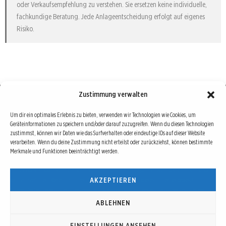
oder Verkaufsempfehlung zu verstehen. Sie ersetzen keine individuelle,
fachkundige Beratung. Jede Anlageentscheidung erfolgt auf eigenes
Risiko.
Zustimmung verwalten
Börse : lokal, international, global
Um dir ein optimales Erlebnis zu bieten, verwenden wir Technologien wie Cookies, um
Geräteinformationen zu speichern und/oder darauf zuzugreifen. Wenn du diesen Technologien
Erfolgreiche Börsengeschäfte bedingen vor allem drei Dinge: Verlässliche Informationen,
zustimmst, können wir Daten wie das Surfverhalten oder eindeutige IDs auf dieser Website
richtige Interpretationen und unabhängige Informationsquellen. Diese drei Bausteine sind
verarbeiten. Wenn du deine Zustimmung nicht erteilst oder zurückziehst, können bestimmte
Merkmale und Funktionen beeinträchtigt werden.
auch die redaktionelle Leitlinie von Börse Global.
Hinter Börse Global steht ein Team von erfahrenen Finanzjournalisten, die zum Teil schon
AKZEPTIEREN
seit Jahrzehnten Börse in all ihren Facetten leben und mit diesem Internetprojekt
interessierten Lesern und Investoren ein Angebot machen wollen, sich über spannende
Entwicklungen, Tendenzen, Chancen und Risiken von Börsen-Investments zu informieren.
ABLEHNEN
EINSTELLUNGEN ANSEHEN