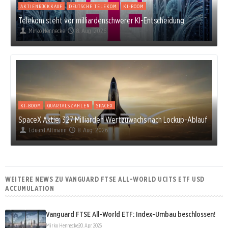
AKTIENRÜCKKAUF
DEUTSCHE TELEKOM
KI-BOOM
Telekom steht vor milliardenschwerer KI-Entscheidung
Mirko Hennecke
8. Aug. 2026
KI-BOOM
QUARTALSZAHLEN
SPACEX
SpaceX Aktie: 327 Milliarden Wertzuwachs nach Lockup-Ablauf
Eduard Altmann
8. Aug. 2026
WEITERE NEWS ZU VANGUARD FTSE ALL-WORLD UCITS ETF USD
ACCUMULATION
Vanguard FTSE All-World ETF: Index-Umbau beschlossen!
Mirko Hennecke
20. Apr. 2026