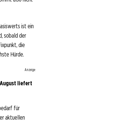
siswerts ist ein
d, sobald der
ixpunkt, die
hste Hürde.
Anzeige
August liefert
bedarf für
der aktuellen