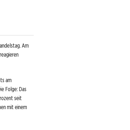
 Handelstag. Am
reagieren
its am
Die Folge: Das
rozent seit
hen mit einem