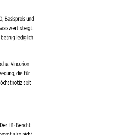
, Basispreis und
Basiswert steigt.
betrug lediglich
che. Vincorion
egung, die für
öchstnotiz seit
Der H1-Bericht
kommt also nicht