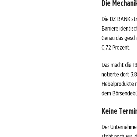
Die Mechanik
Die DZ BANK stru
Barriere identisc
Genau das gescha
0,72 Prozent.
Das macht die 1
notierte dort 3
Hebelprodukte mi
dem Börsendebüt
Keine Termi
Der Unternehmen
steht noch aus, 