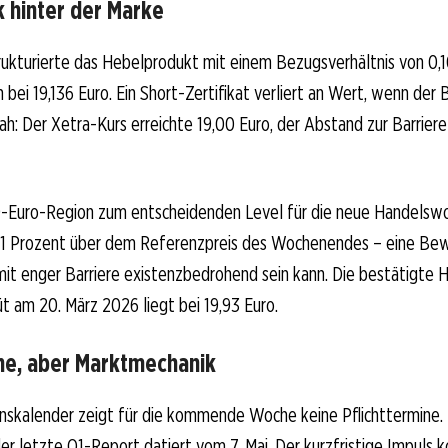
 hinter der Marke
kturierte das Hebelprodukt mit einem Bezugsverhältnis von 0,10
h bei 19,136 Euro. Ein Short-Zertifikat verliert an Wert, wenn der 
h: Der Xetra-Kurs erreichte 19,00 Euro, der Abstand zur Barriere 
9-Euro-Region zum entscheidenden Level für die neue Handelswo
,81 Prozent über dem Referenzpreis des Wochenendes – eine Bew
t enger Barriere existenzbedrohend sein kann. Die bestätigte H
 am 20. März 2026 liegt bei 19,93 Euro.
ne, aber Marktmechanik
skalender zeigt für die kommende Woche keine Pflichttermine. 
der letzte Q1-Report datiert vom 7. Mai. Der kurzfristige Impuls 