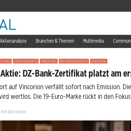
Aktienanalyse
Branchen & Themen
Multimedia
Communi
spitze
CHLAND
HEBELPRODUKTE
KNOCK-OUT
RÜSTUNGSINDUSTRIE
VINCORION
eart
 Aktie: DZ-Bank-Zertifikat platzt am e
rt auf Vincorion verfällt sofort nach Emission. Die
wird wertlos. Die 19-Euro-Marke rückt in den Fokus
—
31.05.2026, 19:19 Uhr