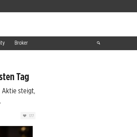
ty
Broker
rsten Tag
 Aktie steigt,
.
177