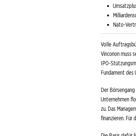
Umsatzplus
Milliarden
Nato-Vertr
Volle Auftragsbü
Vincorion muss 
IPO-Stützungsma
Fundament des 
Der Börsengang i
Unternehmen flo
zu. Das Managem
finanzieren. Für
Die Basis dafür 