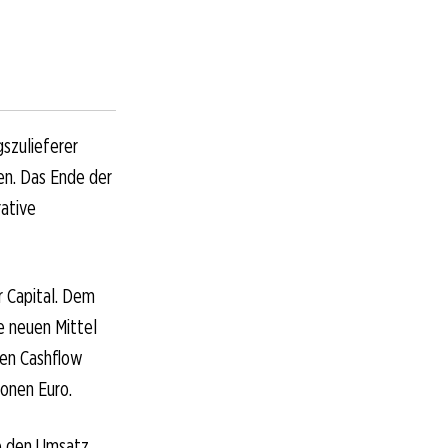
gszulieferer
en. Das Ende der
ative
r Capital. Dem
e neuen Mittel
ven Cashflow
ionen Euro.
te den Umsatz