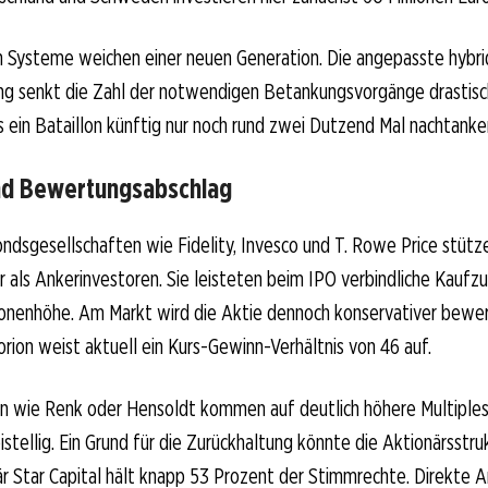
 Systeme weichen einer neuen Generation. Die angepasste hybr
ng senkt die Zahl der notwendigen Betankungsvorgänge drastisc
 ein Bataillon künftig nur noch rund zwei Dutzend Mal nachtanke
nd Bewertungsabschlag
sgesellschaften wie Fidelity, Invesco und T. Rowe Price stütz
r als Ankerinvestoren. Sie leisteten beim IPO verbindliche Kaufz
llionenhöhe. Am Markt wird die Aktie dennoch konservativer bewer
orion weist aktuell ein Kurs-Gewinn-Verhältnis von 46 auf.
n wie Renk oder Hensoldt kommen auf deutlich höhere Multiples
istellig. Ein Grund für die Zurückhaltung könnte die Aktionärsstruk
r Star Capital hält knapp 53 Prozent der Stimmrechte. Direkte A