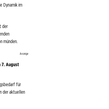
ie Dynamik im
t der
genden
on münden.
Anzeige
 7. August
gsbedarf für
n der aktuellen