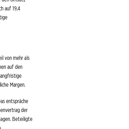
h auf 19,4
tige
il von mehr als
men auf den
angfristige
liche Margen.
Das entspräche
menvertrag der
agen. Beteiligte
.