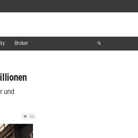
ty
Broker
illionen
hr und
189