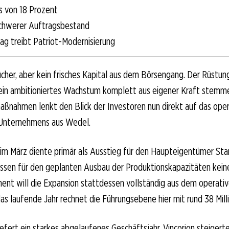
 von 18 Prozent
schwerer Auftragsbestand
ag treibt Patriot-Modernisierung
cher, aber kein frisches Kapital aus dem Börsengang. Der Rüstun
sein ambitioniertes Wachstum komplett aus eigener Kraft stemm
ßnahmen lenkt den Blick der Investoren nun direkt auf das oper
Unternehmens aus Wedel.
m März diente primär als Ausstieg für den Haupteigentümer Sta
ssen für den geplanten Ausbau der Produktionskapazitäten kein
ent will die Expansion stattdessen vollständig aus dem operati
 das laufende Jahr rechnet die Führungsebene hier mit rund 38 Mill
liefert ein starkes abgelaufenes Geschäftsjahr. Vincorion steiger