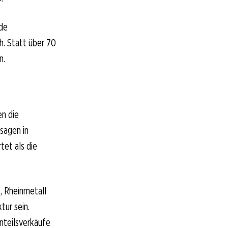
ide
h. Statt über 70
n.
en die
usagen in
tet als die
, Rheinmetall
tur sein.
nteilsverkäufe