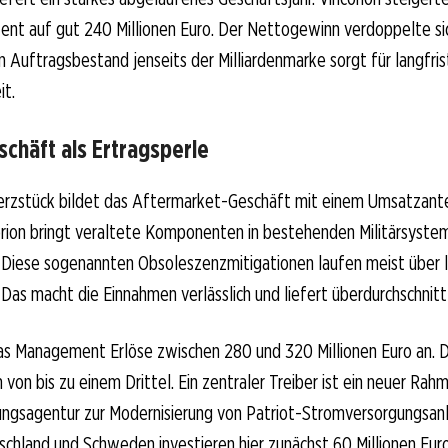
nt auf gut 240 Millionen Euro. Der Nettogewinn verdoppelte sic
in Auftragsbestand jenseits der Milliardenmarke sorgt für langfris
it.
chäft als Ertragsperle
erzstück bildet das Aftermarket-Geschäft mit einem Umsatzante
orion bringt veraltete Komponenten in bestehenden Militärsyste
 Diese sogenannten Obsoleszenzmitigationen laufen meist über l
 Das macht die Einnahmen verlässlich und liefert überdurchschnitt
das Management Erlöse zwischen 280 und 320 Millionen Euro an. 
on bis zu einem Drittel. Ein zentraler Treiber ist ein neuer Rah
gsagentur zur Modernisierung von Patriot-Stromversorgungsanl
chland und Schweden investieren hier zunächst 60 Millionen Euro