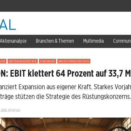
Aktienanalyse
Branchen & Themen
Multimedia
Communi
LEN
RÜSTUNGSINDUSTRIE
VINCORION
WACHSTUMSSTRATEGIE
: EBIT klettert 64 Prozent auf 33,7 M
anziert Expansion aus eigener Kraft. Starkes Vorja
andium-Klage
fträge stützen die Strategie des Rüstungskonzerns.
.2026, 05:45 Uhr