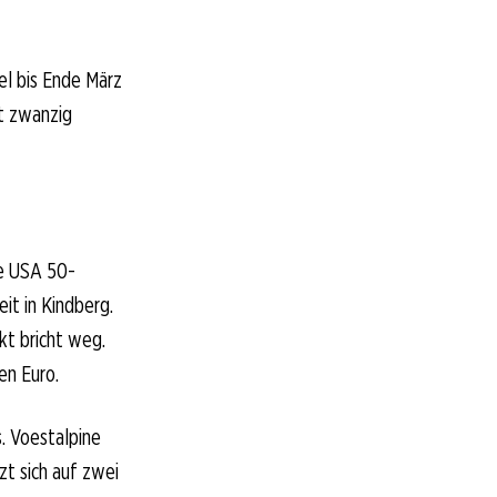
el bis Ende März
it zwanzig
ie USA 50-
it in Kindberg.
kt bricht weg.
en Euro.
s. Voestalpine
tzt sich auf zwei