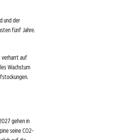
d und der
hsten fünf Jahre.
 verharrt auf
males Wachstum
ufstockungen.
2027 gehen in
pine seine CO2-