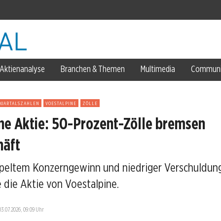
Aktienanalyse
Branchen & Themen
Multimedia
Communi
lue-Rally
QUARTALSZAHLEN
VOESTALPINE
ZÖLLE
ne Aktie: 50-Prozent-Zölle bremsen
häft
peltem Konzerngewinn und niedriger Verschuldung
e die Aktie von Voestalpine.
03.07.2026, 09:09 Uhr