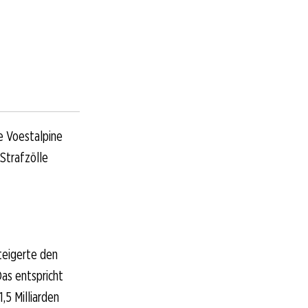
e Voestalpine
-Strafzölle
teigerte den
as entspricht
,5 Milliarden