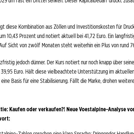
029 um fast ein Drittel senken. Dieser Kapitalbedarf drückt zusät
gt diese Kombination aus Zöllen und Investitionskosten für Druck.
m 10,43 Prozent und notiert aktuell bei 41,72 Euro. Ein langfristi
Auf Sicht von zwölf Monaten steht weiterhin ein Plus von rund 7
rzfristig jedoch dünner. Der Kurs notiert nur noch knapp über se
 39,95 Euro. Hält diese vielbeachtete Unterstützung im aktuelle
 eine Basis für eine Stabilisierung. Fällt die Marke, drohen weite
tie: Kaufen oder verkaufen?! Neue Voestalpine-Analyse vo
wort:
talpine-Zahlen sprechen eine klare Sprache: Dringender Handlun