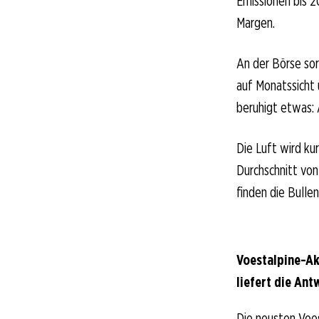
Emissionen bis 2
Margen.
An der Börse sor
auf Monatssicht u
beruhigt etwas: 
Die Luft wird ku
Durchschnitt von
finden die Bullen
Voestalpine-Ak
liefert die Ant
Die neusten Voes