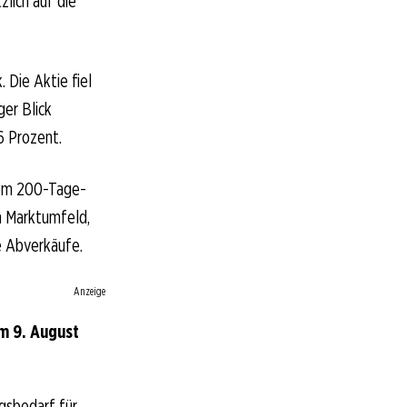
zlich auf die
 Die Aktie fiel
ger Blick
6 Prozent.
inem 200-Tage-
n Marktumfeld,
re Abverkäufe.
Anzeige
m 9. August
gsbedarf für