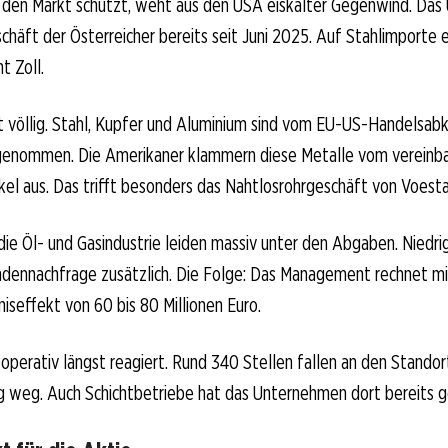
den Markt schützt, weht aus den USA eiskalter Gegenwind. Das
chäft der Österreicher bereits seit Juni 2025. Auf Stahlimporte
t Zoll.
t völlig. Stahl, Kupfer und Aluminium sind vom EU-US-Handels
sgenommen. Die Amerikaner klammern diese Metalle vom vereinba
el aus. Das trifft besonders das Nahtlosrohrgeschäft von Voestal
die Öl- und Gasindustrie leiden massiv unter den Abgaben. Niedri
dennachfrage zusätzlich. Die Folge: Das Management rechnet m
iseffekt von 60 bis 80 Millionen Euro.
operativ längst reagiert. Rund 340 Stellen fallen an den Stando
 weg. Auch Schichtbetriebe hat das Unternehmen dort bereits ge