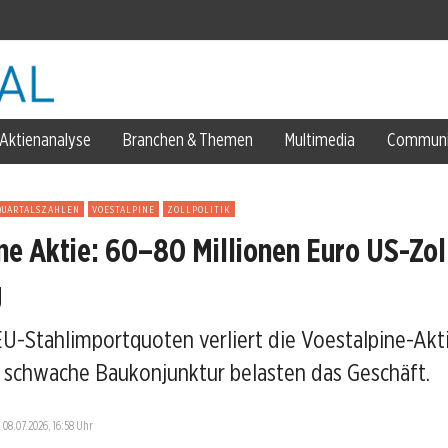
Euro
empo
Aktienanalyse
Branchen & Themen
Multimedia
Communi
e bis 2027 wirklich bewegt
QUARTALSZAHLEN
VOESTALPINE
ZOLLPOLITIK
 Südkorea
ne Aktie: 60–80 Millionen Euro US-Zol
g
EU-Stahlimportquoten verliert die Voestalpine-Akt
 schwache Baukonjunktur belasten das Geschäft.
—
08.07.2026, 16:58 Uhr