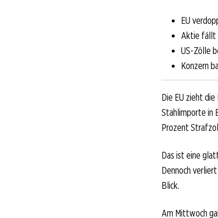
EU verdopp
Aktie fäll
US-Zölle b
Konzern ba
Die EU zieht die
Stahlimporte in 
Prozent Strafzol
Das ist eine gla
Dennoch verliert
Blick.
Am Mittwoch gab