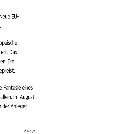
. Neue EU-
.
ropäische
ert. Das
en. Die
preist.
e Fantasie eines
allein. Im August
n der Anleger
Anzeige