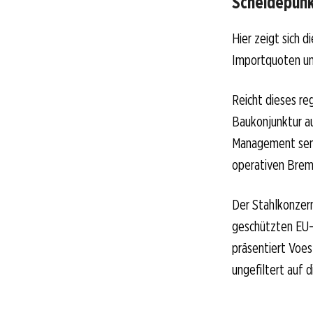
Scheidepunkt
Hier zeigt sich 
Importquoten un
Reicht dieses re
Baukonjunktur au
Management senk
operativen Brems
Der Stahlkonzern
geschützten EU-M
präsentiert Voes
ungefiltert auf d