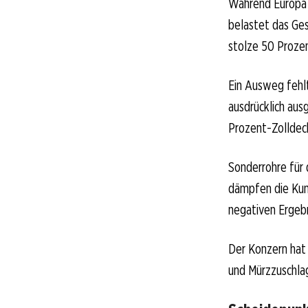
Während Europa 
belastet das Ges
stolze 50 Prozen
Ein Ausweg fehl
ausdrücklich au
Prozent-Zolldeck
Sonderrohre für 
dämpfen die Kun
negativen Ergebn
Der Konzern hat 
und Mürzzuschlag