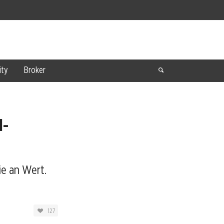
ty
Broker
l-
ie an Wert.
127