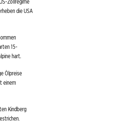
 US-Zollregime
 erheben die USA
abkommen
rten 15-
pine hart.
ge Ölpreise
it einem
rten Kindberg
strichen.