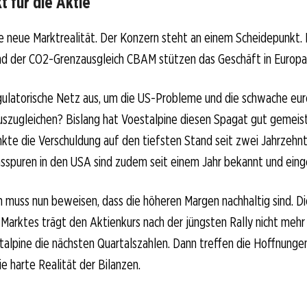
 für die Aktie
die neue Marktrealität. Der Konzern steht an einem Scheidepunkt
d der CO2-Grenzausgleich CBAM stützen das Geschäft in Europa
gulatorische Netz aus, um die US-Probleme und die schwache eu
szugleichen? Bislang hat Voestalpine diesen Spagat gut gemeist
te die Verschuldung auf den tiefsten Stand seit zwei Jahrzehnt
spuren in den USA sind zudem seit einem Jahr bekannt und einge
 muss nun beweisen, dass die höheren Margen nachhaltig sind. Di
arktes trägt den Aktienkurs nach der jüngsten Rally nicht mehr 
talpine die nächsten Quartalszahlen. Dann treffen die Hoffnunge
ie harte Realität der Bilanzen.