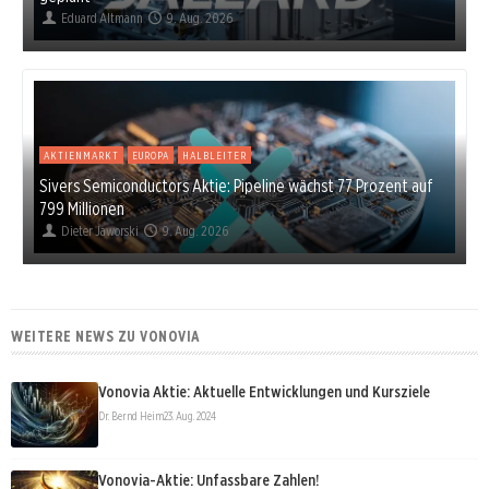
Eduard Altmann
9. Aug. 2026
AKTIENMARKT
EUROPA
HALBLEITER
Sivers Semiconductors Aktie: Pipeline wächst 77 Prozent auf
799 Millionen
Dieter Jaworski
9. Aug. 2026
WEITERE NEWS ZU VONOVIA
Vonovia Aktie: Aktuelle Entwicklungen und Kursziele
Dr. Bernd Heim
23. Aug. 2024
Vonovia-Aktie: Unfassbare Zahlen!