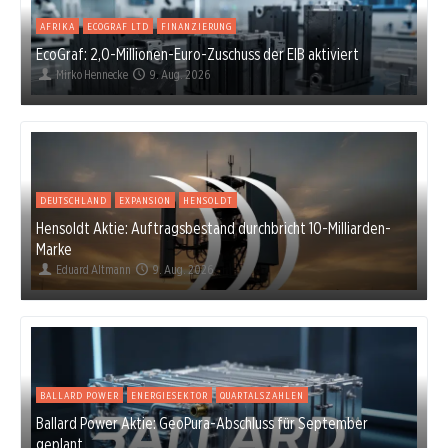
AFRIKA
ECOGRAF LTD
FINANZIERUNG
EcoGraf: 2,0-Millionen-Euro-Zuschuss der EIB aktiviert
Mirko Hennecke
9. Aug. 2026
DEUTSCHLAND
EXPANSION
HENSOLDT
Hensoldt Aktie: Auftragsbestand durchbricht 10-Milliarden-
Marke
Eduard Altmann
9. Aug. 2026
BALLARD POWER
ENERGIESEKTOR
QUARTALSZAHLEN
Ballard Power Aktie: GeoPura-Abschluss für September
geplant