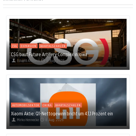
CSG
EXPANSION
QUARTALSZAHLEN
CSG baut Future Artillery Complex in Iowa
Eduard Altmann
8. Aug. 2026
AUTOMOBILSEKTOR
CHINA
QUARTALSZAHLEN
Xiaomi Aktie: Q1-Nettogewinn bricht um 43,1 Prozent ein
Mirko Hennecke
8. Aug. 2026